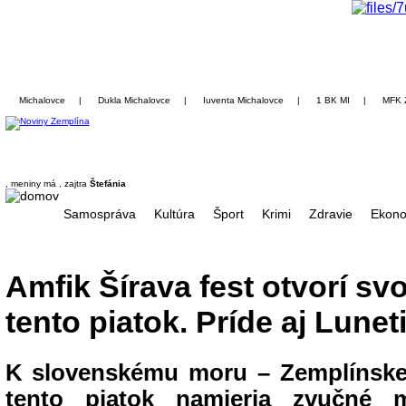
Michalovce
|
Dukla Michalovce
|
Iuventa Michalovce
|
1 BK MI
|
MFK 
, meniny má
, zajtra
Štefánia
Samospráva
Kultúra
Šport
Krimi
Zdravie
Ekono
Amfik Šírava fest otvorí sv
tento piatok. Príde aj Lunet
K slovenskému moru – Zemplínskej 
tento piatok namieria zvučné 