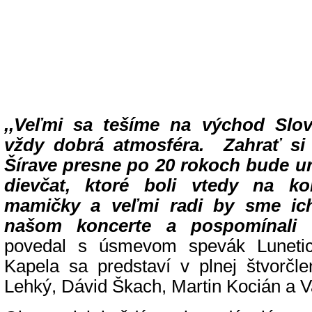
,,Veľmi sa tešíme na východ Slo
vždy dobrá atmosféra. Zahrať si 
Šírave presne po 20 rokoch bude ur
dievčat, ktoré boli vtedy na k
mamičky a veľmi radi by sme ich
našom koncerte a pospomínali 
povedal s úsmevom spevák Lunetic
Kapela sa predstaví v plnej štvorčle
Lehký, Dávid Škach, Martin Kocián a V