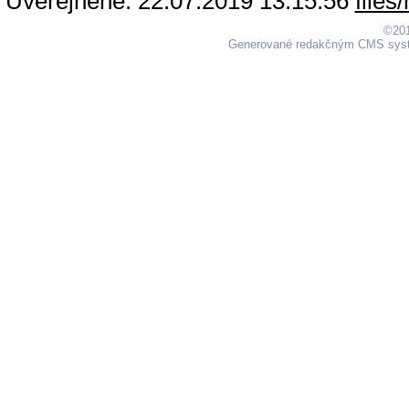
Uverejnené: 22.07.2019 13:15:56
©201
Generované redakčným CMS sy