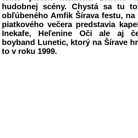
hudobnej scény. Chystá sa tu tot
obľúbeného Amfik Šírava festu, na
piatkového večera predstavia kapel
Inekafe, Heľenine Oči ale aj č
boyband Lunetic, ktorý na Šírave hra
to v roku 1999.