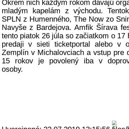
Okrem nich každým rokom dávajú organi
mladým kapelám z východu. Tentokr
SPLN z Humenného, The Now zo Sniny
Navyše z Bardejova. Amfik Šírava fes
tento piatok 26 júla so začiatkom o 17 
predaji v sieti ticketportal alebo v
Zemplín v Michalovciach a vstup pre 
15 rokov je povolený iba v dopro
osoby.