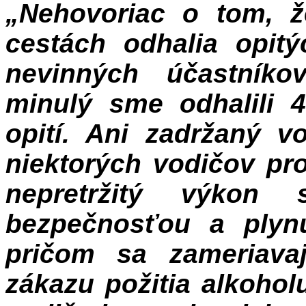
„Nehovoriac o tom, ž
cestách odhalia opitý
nevinných účastníko
minulý sme odhalili 4
opití. Ani zadržaný v
niektorých vodičov pr
nepretržitý výkon
bezpečnosťou a plynu
pričom sa zameriava
zákazu požitia alkohol