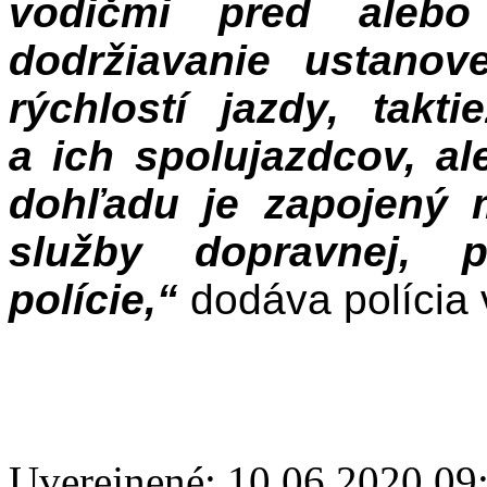
vodičmi pred alebo
dodržiavanie ustano
rýchlostí jazdy, tak
a ich spolujazdcov, al
dohľadu je zapojený 
služby dopravnej, p
polície,“
dodáva polícia v
Uverejnené: 10.06.2020 09