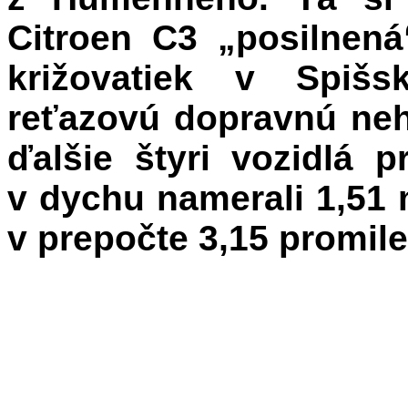
Citroen C3 „posilnen
križovatiek v Spišs
reťazovú dopravnú neho
ďalšie štyri vozidlá 
v dychu namerali 1,51 
v prepočte 3,15 promile