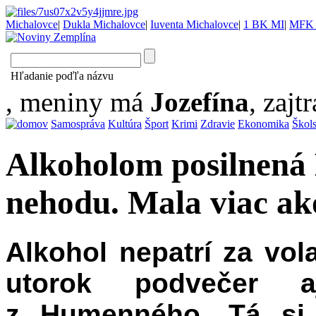
Michalovce
|
Dukla Michalovce
|
Iuventa Michalovce
|
1 BK MI
|
MFK 
Hľadanie poďľa názvu
, meniny má
Jozefína
, zajtr
Samospráva
Kultúra
Šport
Krimi
Zdravie
Ekonomika
Škol
Alkoholom posilnená
nehodu. Mala viac ako
Alkohol nepatrí za vol
utorok podvečer 
z Humenného. Tá si 