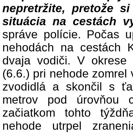
nepretržite, pretože 
situácia na cestách v
správe polície. Počas u
nehodách na cestách Ko
dvaja vodiči. V okres
(6.6.) pri nehode zomrel 
zvodidlá a skončil s ť
metrov pod úrovňou c
začiatkom tohto týžd
nehode utrpel zraneni