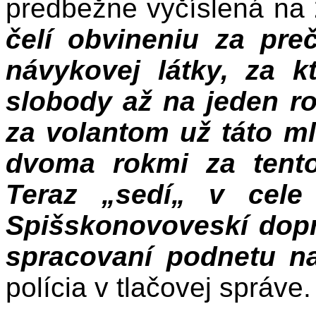
predbežne vyčíslená na
čelí obvineniu za pr
návykovej látky, za kt
slobody až na jeden r
za volantom už táto m
dvoma rokmi za tento
Teraz „sedí„ v cele
Spišskonovoveskí dopra
spracovaní podnetu na
polícia v tlačovej správe.