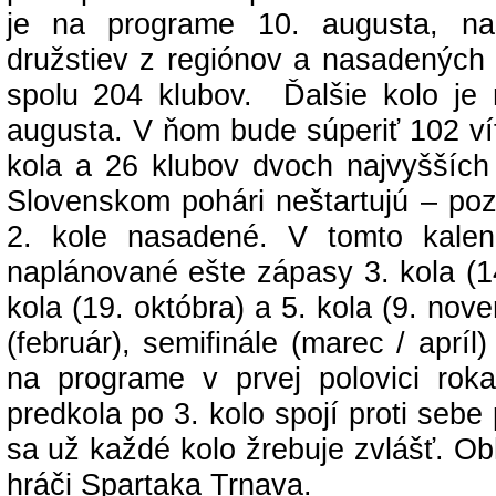
je na programe 10. augusta, na
družstiev z regiónov a nasadených 3
spolu 204 klubov. Ďalšie kolo je
augusta. V ňom bude súperiť 102 víť
kola a 26 klubov dvoch najvyšších 
Slovenskom pohári neštartujú – poz
2. kole nasadené. V tomto kale
naplánované ešte zápasy 3. kola (1
kola (19. októbra) a 5. kola (9. nove
(február), semifinále (marec / apríl)
na programe v prvej polovici ro
predkola po 3. kolo spojí proti sebe
sa už každé kolo žrebuje zvlášť. Ob
hráči Spartaka Trnava.