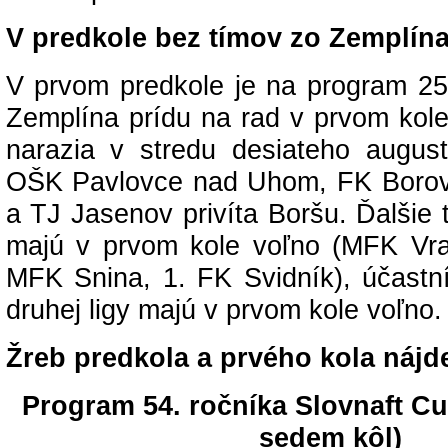
V predkole bez tímov zo Zemplín
V prvom predkole je na program 25
Zemplína prídu na rad v prvom kol
narazia v stredu desiateho augu
OŠK Pavlovce nad Uhom, FK Borov
a TJ Jasenov privíta Boršu. Ďalšie
majú v prvom kole voľno (MFK Vr
MFK Snina, 1. FK Svidník), účastní
druhej ligy majú v prvom kole voľno.
Žreb predkola a prvého kola nájd
Program 54. ročníka Slovnaft Cu
sedem kôl)