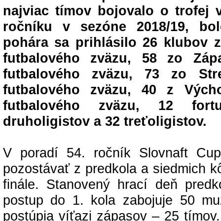
najviac tímov bojovalo o trofej 
ročníku v sezóne 2018/19, bo
pohára sa prihlásilo 26 klubov 
futbalového zväzu, 58 zo Záp
futbalového zväzu, 73 zo Str
futbalového zväzu, 40 z Vých
futbalového zväzu, 12 fortu
druholigistov a 32 treťoligistov.
V poradí 54. ročník Slovnaft Cu
pozostávať z predkola a siedmich k
finále. Stanovený hrací deň predko
postup do 1. kola zabojuje 50 muž
postúpia víťazi zápasov – 25 tímov.