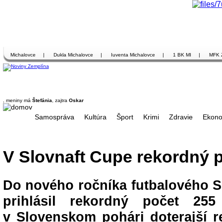
Michalovce
|
Dukla Michalovce
|
Iuventa Michalovce
|
1 BK MI
|
MFK 
, meniny má
Štefánia
, zajtra
Oskar
Samospráva
Kultúra
Šport
Krimi
Zdravie
Ekono
V Slovnaft Cupe rekordný 
Do nového ročníka futbalového S
prihlásil rekordný počet 25
v Slovenskom pohári doterajší r