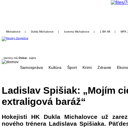
Michalovce
|
Dukla Michalovce
|
Iuventa Michalovce
|
1 BK MI
|
MFK 
, meniny má
Oskar
, zajtra
Samospráva
Kultúra
Šport
Krimi
Zdravie
Ekono
Ladislav Spišiak: „Mojím ci
extraligová baráž“
Hokejisti HK Dukla Michalovce už zare
nového trénera Ladislava Spišiaka. Päťde