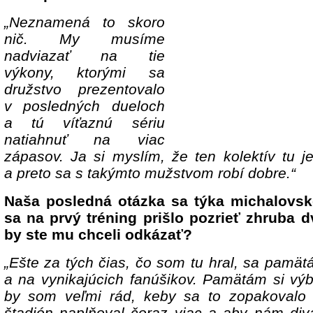
„Neznamená to skoro
nič. My musíme
nadviazať na tie
výkony, ktorými sa
družstvo prezentovalo
v posledných dueloch
a tú víťaznú sériu
natiahnuť na viac
zápasov. Ja si myslím, že ten kolektív tu j
a preto sa s takýmto mužstvom robí dobre.“
Naša posledná otázka sa týka michalovské
sa na prvý tréning prišlo pozrieť zhruba d
by ste mu chceli odkázať?
„Ešte za tých čias, čo som tu hral, sa pamät
a na vynikajúcich fanúšikov. Pamätám si vý
by som veľmi rád, keby sa to zopakovalo 
štadión naplňoval čoraz viac a aby nám div