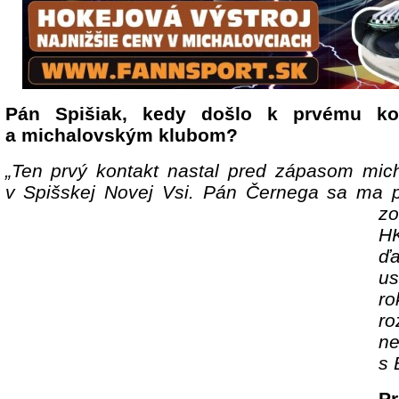
Pán Spišiak, kedy došlo k prvému ko
a michalovským klubom?
„Ten prvý kontakt nastal pred zápasom mich
v Spišskej Novej Vsi. Pán Černega sa ma p
zo
HK
ďa
u
ro
ro
n
s 
Pr