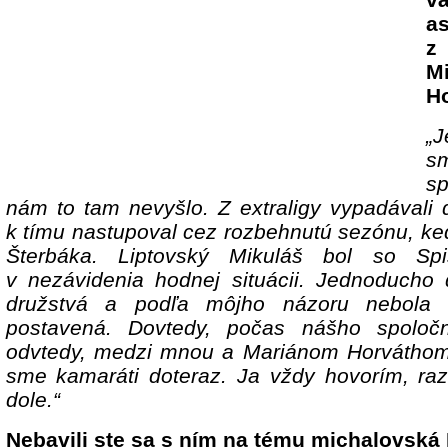
as
z
M
Ho
„J
s
sp
nám to tam nevyšlo. Z extraligy vypadávali
k tímu nastupoval cez rozbehnutú sezónu, ke
Šterbáka. Liptovský Mikuláš bol so S
v nezávidenia hodnej situácii. Jednoducho d
družstvá a podľa môjho názoru nebola 
postavená. Dovtedy, počas nášho spoloč
odvtedy, medzi mnou a Mariánom Horváthom 
sme kamaráti doteraz. Ja vždy hovorím, raz
dole.“
Nebavili ste sa s ním na tému michalovská