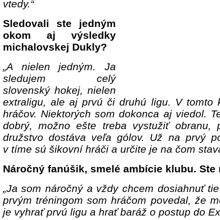
vtedy.“
Sledovali ste jedným
okom aj výsledky
michalovskej Dukly?
„A nielen jedným. Ja
sledujem celý
slovenský hokej, nielen
extraligu, ale aj prvú či druhú ligu. V tomt
hráčov. Niektorých som dokonca aj viedol. Te
dobrý, možno ešte treba vystužiť obranu,
družstvo dostáva veľa gólov. Už na prvý p
v tíme sú šikovní hráči a určite je na čom stava
Náročný fanúšik, smelé ambície klubu. Ste 
„Ja som náročný a vždy chcem dosiahnuť tie 
prvým tréningom som hráčom povedal, že m
je vyhrať prvú ligu a hrať baráž o postup do Ext