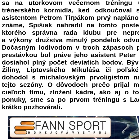
sa na utorkovom večernom tréningu u
trénerského kormidla, keď odkoučoval 
asistentom Petrom Tirpákom prvý naplánov
známe, Spišiak nahradil na tomto poste
ktorého správna rada klubu pre nepre
a výkony družstva minulý pondelok odvol
Dočasným lodivodom v troch zápasoch p
prestávkou bol práve jeho asistent Peter 
dosiahol plný počet deviatich bodov. Býv
Žiliny, Liptovského Mikuláša či poľs
dohodol s michalovským prvoligistom 
tejto sezóny. O dôvodoch prečo prijal 
cieľoch tímu, zložení kádra, ako aj o t
ponuky, sme sa po prvom tréningu s La
krátko pozhovárali.