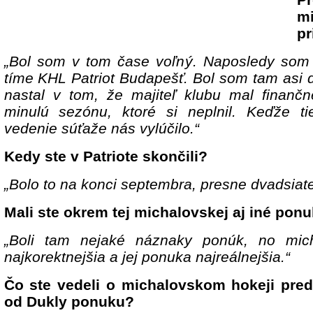
m
pr
„Bol som v tom čase voľný. Naposledy som 
tíme KHL Patriot Budapešť. Bol som tam asi
nastal v tom, že majiteľ klubu mal finančn
minulú sezónu, ktoré si neplnil. Keďže tie
vedenie súťaže nás vylúčilo.“
Kedy ste v Patriote skončili?
„Bolo to na konci septembra, presne dvadsiat
Mali ste okrem tej michalovskej aj iné pon
„Boli tam nejaké náznaky ponúk, no mic
najkorektnejšia a jej ponuka najreálnejšia.“
Čo ste vedeli o michalovskom hokeji pred
od Dukly ponuku?