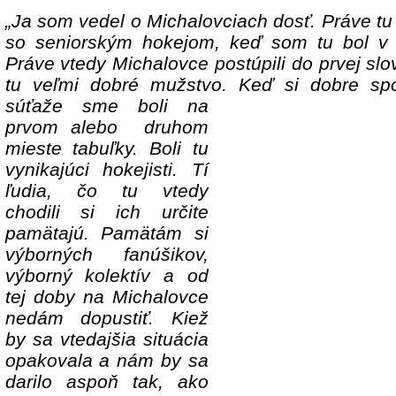
„Ja som vedel o Michalovciach dosť. Práve t
so seniorským hokejom, keď som tu bol v 
Práve vtedy Michalovce postúpili do prvej slov
tu veľmi dobré mužstvo. Keď si
dobre spo
súťaže sme boli na
prvom alebo druhom
mieste tabuľky. Boli tu
vynikajúci hokejisti. Tí
ľudia, čo tu vtedy
chodili si ich určite
pamätajú. Pamätám si
výborných fanúšikov,
výborný kolektív a od
tej doby na Michalovce
nedám dopustiť. Kiež
by sa vtedajšia situácia
opakovala a nám by sa
darilo aspoň tak, ako