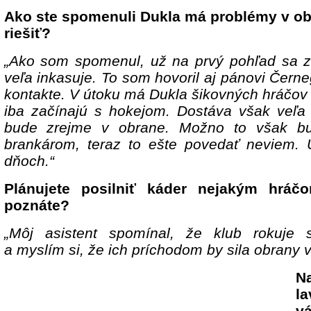
Ako ste spomenuli Dukla má problémy v ob
riešiť?
„Ako som spomenul, už na prvý pohľad sa zd
veľa inkasuje. To som hovoril aj pánovi Čern
kontakte. V útoku má Dukla šikovných hráčov 
iba začínajú s hokejom. Dostáva však veľa 
bude zrejme v obrane. Možno to však b
brankárom, teraz to ešte povedať neviem. U
dňoch.“
Plánujete posilniť káder nejakým hráč
poznáte?
„Môj asistent spomínal, že klub rokuje 
a myslím si, že ich príchodom by sila obrany
N
l
v