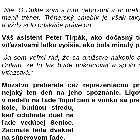
„Nie. O Dukle som s ním nehovoril a aj pret
menil tréner. Trénerský chlebík je však ta
a vždy si to odskáče práve on.“
Váš asistent Peter Tirpák, ako dočasný t
víťazstvami latku vyššie, ako bola minulý 
„Ja som veľmi rád, že sa družstvo nakoplo a
Dúfam, že to tak bude pokračovať a spolu 
víťazstvá.“
Mužstvo preberáte cez reprezentačnú pr
nejaký ten deň na jeho spoznanie. Ligo
v nedeľu na ľade Topoľčian a vonku sa pre
kole, budúcu
stredu,
keď odohráte duel na
ľade vedúcej Senice.
Začínate teda dvakrát
na súperovom ľade.