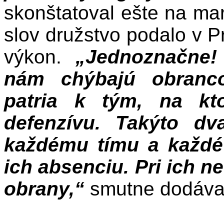
skonštatoval ešte na ma
slov družstvo podalo v P
výkon.
„Jednoznačne! 
nám chýbajú obranc
patria k tým, na kt
defenzívu. Takýto dv
každému tímu a každé 
ich absenciu. Pri ich 
obrany,“
smutne dodáva 