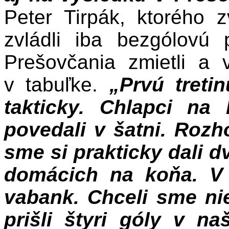
Peter Tirpák, ktorého 
zvládli iba bezgólovú 
Prešovčania zmietli a 
v tabuľke.
„Prvú treti
takticky. Chlapci na
povedali v šatni. Rozh
sme si prakticky dali d
domácich na koňa. V t
vabank. Chceli sme ni
prišli štyri góly v na