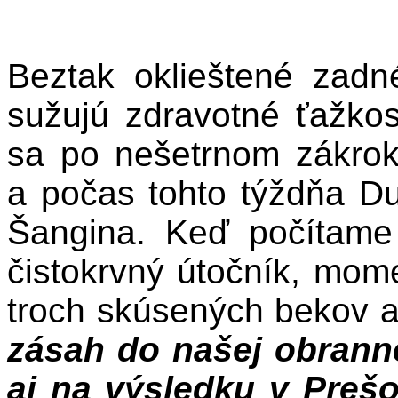
Beztak oklieštené zad
sužujú zdravotné ťažkost
sa po nešetrnom zákrok
a počas tohto týždňa Du
Šangina. Keď počítame 
čistokrvný útočník, mome
troch skúsených bekov a
zásah do našej obranne
aj na výsledku v Prešo