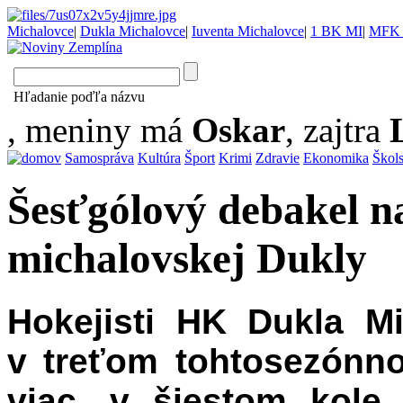
Michalovce
|
Dukla Michalovce
|
Iuventa Michalovce
|
1 BK MI
|
MFK 
Hľadanie poďľa názvu
, meniny má
Oskar
, zajtra
Samospráva
Kultúra
Šport
Krimi
Zdravie
Ekonomika
Škol
Šesťgólový debakel n
michalovskej Dukly
Hokejisti HK Dukla M
v treťom tohtosezónn
viac, v šiestom kole