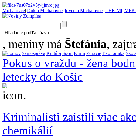
Michalovce
|
Dukla Michalovce
|
Iuventa Michalovce
|
1 BK MI
|
MFK 
Hľadanie poďľa názvu
, meniny má
Štefánia
, zajtr
Samospráva
Kultúra
Šport
Krimi
Zdravie
Ekonomika
Škol
Pokus o vraždu - žena bodn
letecky do Košíc
...
Kriminalisti zaistili viac a
chemikálií