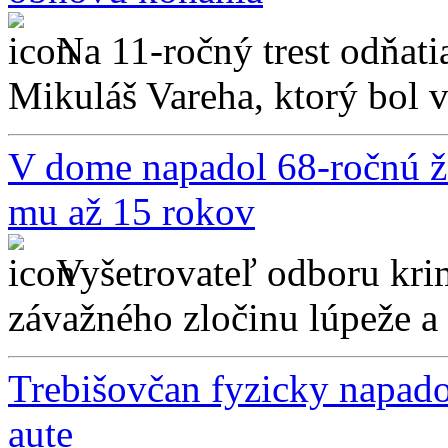
Na 11-ročný trest odňat
Mikuláš Vareha, ktorý bol v
V dome napadol 68-ročnú že
mu až 15 rokov
Vyšetrovateľ odboru krim
závažného zločinu lúpeže a
Trebišovčan fyzicky napado
aute