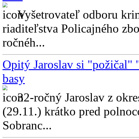
Vyšetrovateľ odboru kri
riaditeľstva Policajného zb
ročnéh...
Opitý Jaroslav si "požičal"
basy
32-ročný Jaroslav z okre
(29.11.) krátko pred polnoc
Sobranc...