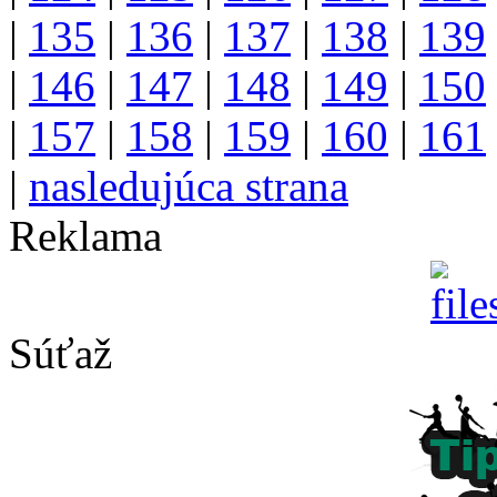
|
135
|
136
|
137
|
138
|
139
|
146
|
147
|
148
|
149
|
150
|
157
|
158
|
159
|
160
|
161
|
nasledujúca strana
Reklama
Súťaž