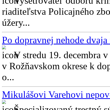
Vyšetrovateľ odboru kri
riaditeľstva Policajného zb
úžery...
Po dopravnej nehode dvaja 
V stredu 19. decembra v
v Rožňavskom okrese k dopr
o...
Mikulášovi Varehovi nepov
Špecializovaný trestný 