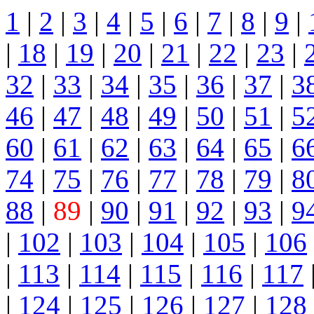
1
|
2
|
3
|
4
|
5
|
6
|
7
|
8
|
9
|
|
18
|
19
|
20
|
21
|
22
|
23
|
32
|
33
|
34
|
35
|
36
|
37
|
3
46
|
47
|
48
|
49
|
50
|
51
|
5
60
|
61
|
62
|
63
|
64
|
65
|
6
74
|
75
|
76
|
77
|
78
|
79
|
8
88
|
89
|
90
|
91
|
92
|
93
|
9
|
102
|
103
|
104
|
105
|
106
|
113
|
114
|
115
|
116
|
117
|
124
|
125
|
126
|
127
|
128