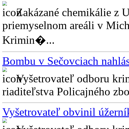
Zakázané chemikálie z U
priemyselnom areáli v Micha
Krimin�...
Bombu v Sečovciach nahlási
Vyšetrovateľ odboru kri
riaditeľstva Policajného zbo
Vyšetrovateľ obvinil úžerní