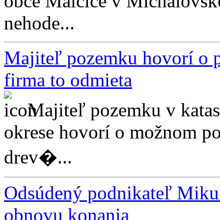
obce Malčice v Michalovsk
nehode...
Majiteľ pozemku hovorí o p
firma to odmieta
Majiteľ pozemku v kata
okrese hovorí o možnom po
drev�...
Odsúdený podnikateľ Mikul
obnovu konania