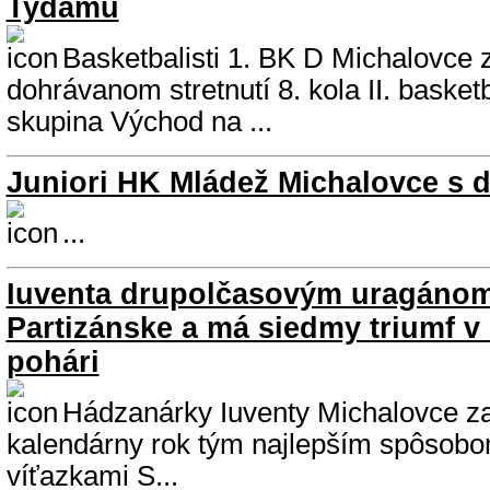
Tydamu
Basketbalisti 1. BK D Michalovce zv
dohrávanom stretnutí 8. kola II. basketb
skupina Východ na ...
Juniori HK Mládež Michalovce s 
...
Iuventa drupolčasovým uragánom
Partizánske a má siedmy triumf 
pohári
Hádzanárky Iuventy Michalovce zak
kalendárny rok tým najlepším spôsobom
víťazkami S...