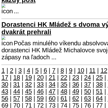
každý post
...
Dorastenci HK Mládež s dvoma vý
dvakrát prehrali
Počas minulého víkendu absolvoval
dorastenci HK Mládež Michalovce svoj
zápasy na ľadoch ...
1
|
2
|
3
|
4
|
5
|
6
|
7
|
8
|
9
|
10
|
11
|
12
17
|
18
|
19
|
20
|
21
|
22
|
23
|
24
|
25
|
30
|
31
|
32
|
33
|
34
|
35
|
36
|
37
|
38
|
43
|
44
|
45
|
46
|
47
|
48
|
49
|
50
|
51
|
56
|
57
|
58
|
59
|
60
|
61
|
62
|
63
|
64
|
69
|
70
|
71
|
72
|
73
|
74
|
75
|
76
|
77
|