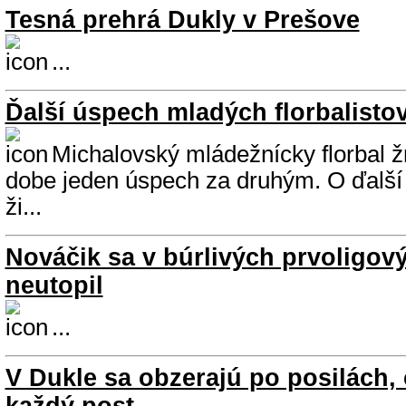
Tesná prehrá Dukly v Prešove
...
Ďalší úspech mladých florbalisto
Michalovský mládežnícky florbal ž
dobe jeden úspech za druhým. O ďalší s
ži...
Nováčik sa v búrlivých prvoligo
neutopil
...
V Dukle sa obzerajú po posilách, 