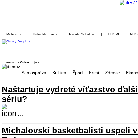
Michalovce
|
Dukla Michalovce
|
Iuventa Michalovce
|
1 BK MI
|
MFK 
, meniny má
Oskar
, zajtra
Samospráva
Kultúra
Šport
Krimi
Zdravie
Ekono
Naštartuje vydreté víťazstvo ďalš
sériu?
...
Michalovskí basketbalisti uspeli v