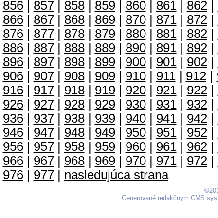
856
|
857
|
858
|
859
|
860
|
861
|
862
|
866
|
867
|
868
|
869
|
870
|
871
|
872
|
876
|
877
|
878
|
879
|
880
|
881
|
882
|
886
|
887
|
888
|
889
|
890
|
891
|
892
|
896
|
897
|
898
|
899
|
900
|
901
|
902
|
906
|
907
|
908
|
909
|
910
|
911
|
912
|
916
|
917
|
918
|
919
|
920
|
921
|
922
|
926
|
927
|
928
|
929
|
930
|
931
|
932
|
936
|
937
|
938
|
939
|
940
|
941
|
942
|
946
|
947
|
948
|
949
|
950
|
951
|
952
|
956
|
957
|
958
|
959
|
960
|
961
|
962
|
966
|
967
|
968
|
969
|
970
|
971
|
972
|
976
|
977
|
nasledujúca strana
©201
Generované redakčným CMS sy