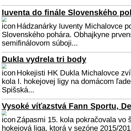
Iuventa do finále Slovenského po
Hádzanárky Iuventy Michalovce pos
Slovenského pohára. Obhajkyne prven
semifinálovom súboji...
Dukla vydrela tri body
Hokejisti HK Dukla Michalovce zvíť
kola I. hokejovej ligy na domácom ľa
Spišská...
Vysoké víťazstvá Fann Sportu, De
Zápasmi 15. kola pokračovala vo 
hokejová liga, ktorá v sezóne 2015/20