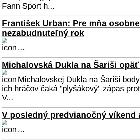
Fann Sport h...
František Urban: Pre mňa osobne 
nezabudnuteľný rok
...
Michalovská Dukla na Šariši opä
Michalovskej Dukla na Šariši body n
ich hráčov čaká "plyšákový" zápas prot
V...
V posledný predvianočný víkend a
...