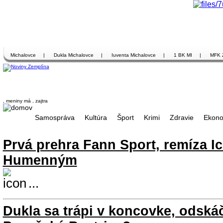
Michalovce
|
Dukla Michalovce
|
Iuventa Michalovce
|
1 BK MI
|
MFK 
, meniny má
, zajtra
Samospráva
Kultúra
Šport
Krimi
Zdravie
Ekono
Prvá prehra Fann Sport, remíza Ic
Humenným
...
Dukla sa trápi v koncovke, odskáč