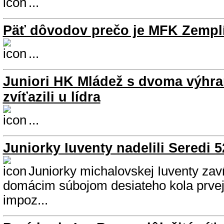
...
Päť dôvodov prečo je MFK Zemplí
...
Juniori HK Mládež s dvoma výhra
zvíťazili u lídra
...
Juniorky Iuventy nadelili Seredi 
Juniorky michalovskej Iuventy zavŕ
domácim súbojom desiateho kola prvej 
impoz...