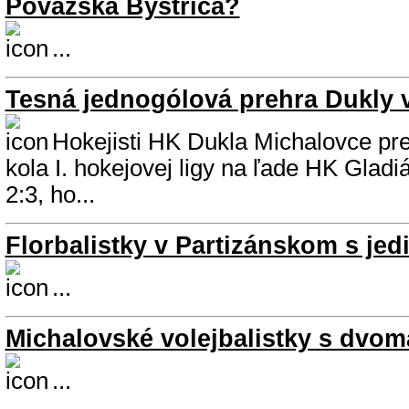
Považská Bystrica?
...
Tesná jednogólová prehra Dukly 
Hokejisti HK Dukla Michalovce pre
kola I. hokejovej ligy na ľade HK Gladi
2:3, ho...
Florbalistky v Partizánskom s j
...
Michalovské volejbalistky s dvo
...