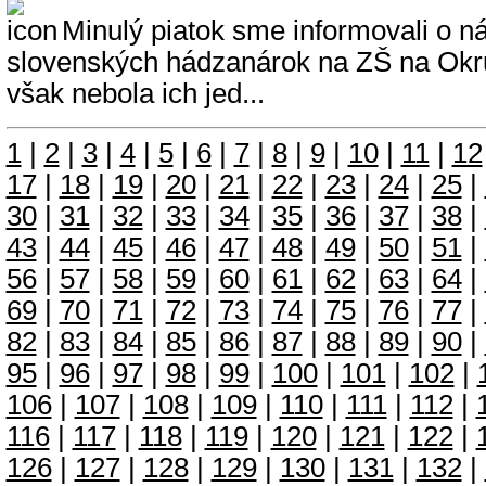
Minulý piatok sme informovali o n
slovenských hádzanárok na ZŠ na Okruž
však nebola ich jed...
1
|
2
|
3
|
4
|
5
|
6
|
7
|
8
|
9
|
10
|
11
|
12
17
|
18
|
19
|
20
|
21
|
22
|
23
|
24
|
25
|
30
|
31
|
32
|
33
|
34
|
35
|
36
|
37
|
38
|
43
|
44
|
45
|
46
|
47
|
48
|
49
|
50
|
51
|
56
|
57
|
58
|
59
|
60
|
61
|
62
|
63
|
64
|
69
|
70
|
71
|
72
|
73
|
74
|
75
|
76
|
77
|
82
|
83
|
84
|
85
|
86
|
87
|
88
|
89
|
90
|
95
|
96
|
97
|
98
|
99
|
100
|
101
|
102
|
106
|
107
|
108
|
109
|
110
|
111
|
112
|
116
|
117
|
118
|
119
|
120
|
121
|
122
|
126
|
127
|
128
|
129
|
130
|
131
|
132
|