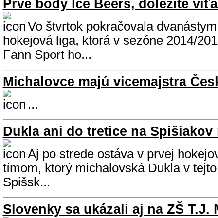
Prvé body Ice Beers, dôležité víť
Vo štvrtok pokračovala dvanásty
hokejová liga, ktorá v sezóne 2014/20
Fann Sport ho...
Michalovce majú vicemajstra Čes
...
Dukla ani do tretice na Spišiakov
Aj po strede ostáva v prvej hokejov
tímom, ktorý michalovská Dukla v tejt
Spišsk...
Slovenky sa ukázali aj na ZŠ T.J