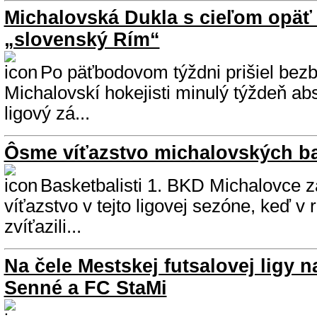
Michalovská Dukla s cieľom opäť
„slovenský Rím“
Po päťbodovom týždni prišiel bez
Michalovskí hokejisti minulý týždeň abs
ligový zá...
Ôsme víťazstvo michalovských ba
Basketbalisti 1. BKD Michalovce 
víťazstvo v tejto ligovej sezóne, keď v 
zvíťazili...
Na čele Mestskej futsalovej ligy 
Senné a FC StaMi