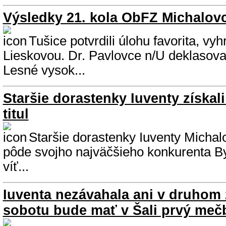
Výsledky 21. kola ObFZ Michalov
Tušice potvrdili úlohu favorita, vyhr
Lieskovou. Dr. Pavlovce n/U deklasoval 
Lesné vysok...
Staršie dorastenky Iuventy získal
titul
Staršie dorastenky Iuventy Michalo
pôde svojho najväčšieho konkurenta By
víť...
Iuventa nezávahala ani v druhom 
sobotu bude mať v Šali prvý meč