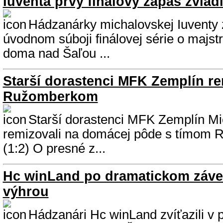
Iuventa prvý finálový zápas zvlád
Hádzanárky michalovskej Iuventy z
úvodnom súboji finálovej série o majst
doma nad Šaľou ...
Starší dorastenci MFK Zemplín re
Ružomberkom
Starší dorastenci MFK Zemplín M
remizovali na domácej pôde s tímom 
(1:2) O presné z...
Hc winLand po dramatickom záve
výhrou
Hádzanári Hc winLand zvíťazili v p