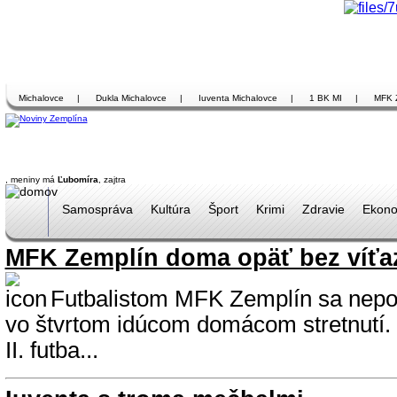
Michalovce
|
Dukla Michalovce
|
Iuventa Michalovce
|
1 BK MI
|
MFK 
, meniny má
Ľubomíra
, zajtra
Samospráva
Kultúra
Šport
Krimi
Zdravie
Ekono
MFK Zemplín doma opäť bez víťa
Futbalistom MFK Zemplín sa nepod
vo štvrtom idúcom domácom stretnutí. 
II. futba...