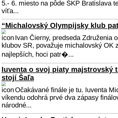
5.- 6. miesto na pôde ŠKP Bratislava t
víťa...
“Michalovský Olympijsky klub pat
Ivan Čierny, predseda Združenia 
klubov SR, považuje michalovský OK z
najlepších, hoci patr�...
Iuventa o svoj piaty majstrovský ti
stojí Šaľa
Očakávané finále je tu. Iuventa M
víkendu odohrá prvé dva zápasy finálov
národné...