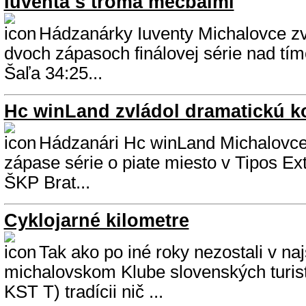
Iuventa s troma mečbalmi
Hádzanárky Iuventy Michalovce zví
dvoch zápasoch finálovej série nad t
Šaľa 34:25...
Hc winLand zvládol dramatickú 
Hádzanári Hc winLand Michalovce 
zápase série o piate miesto v Tipos Ex
ŠKP Brat...
Cyklojarné kilometre
Tak ako po iné roky nezostali v na
michalovskom Klube slovenských turis
KST T) tradícii nič ...