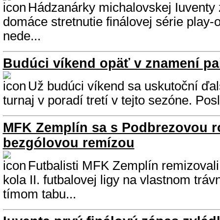
Hádzanárky michalovskej Iuventy z
domáce stretnutie finálovej série play-
nede...
Budúci víkend opäť v znamení pai
Už budúci víkend sa uskutoční ďalš
turnaj v poradí tretí v tejto sezóne. Po
MFK Zemplín sa s Podbrezovou ro
bezgólovou remízou
Futbalisti MFK Zemplín remizovali 
kola II. futbalovej ligy na vlastnom trá
tímom tabu...