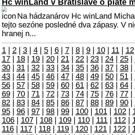
Hc winLand v Bratislave o piate 
Na hádzanárov Hc winLand Michal
tejto sezóne posledné dva zápasy. V nic
hranej n...
1
|
2
|
3
|
4
|
5
|
6
|
7
|
8
|
9
|
10
|
11
|
12
17
|
18
|
19
|
20
|
21
|
22
|
23
|
24
|
25
|
30
|
31
|
32
|
33
|
34
|
35
|
36
|
37
|
38
|
43
|
44
|
45
|
46
|
47
|
48
|
49
|
50
|
51
|
56
|
57
|
58
|
59
|
60
|
61
|
62
|
63
|
64
|
69
|
70
|
71
|
72
|
73
|
74
|
75
|
76
|
77
|
82
|
83
|
84
|
85
|
86
|
87
|
88
|
89
|
90
|
95
|
96
|
97
|
98
|
99
|
100
|
101
|
102
|
106
|
107
|
108
|
109
|
110
|
111
|
112
|
116
|
117
|
118
|
119
|
120
|
121
|
122
|