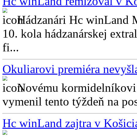
Hc winLand remizoval v Ko
Hádzanári Hc winLand M
10. kola hádzanárskej extr
fi...
Okuliarovi premiéra nevyšl
Novému kormidelníkovi B
vymenil tento týždeň na post
Hc winLand zajtra v Košici