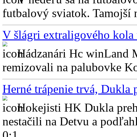
futbalový sviatok. Tamojší n
V šlágri extraligového kola
Hádzanári Hc winLand M
remizovali na palubovke Koš
Herné trápenie trvá, Dukla
Hokejisti HK Dukla preh
nestačili na Detvu a podľah
0:1....