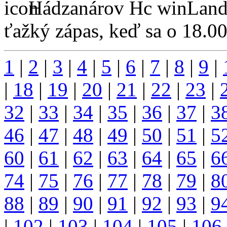
Hádzanárov Hc winLand 
ťažký zápas, keď sa o 18.00
1
|
2
|
3
|
4
|
5
|
6
|
7
|
8
|
9
|
|
18
|
19
|
20
|
21
|
22
|
23
|
32
|
33
|
34
|
35
|
36
|
37
|
3
46
|
47
|
48
|
49
|
50
|
51
|
5
60
|
61
|
62
|
63
|
64
|
65
|
6
74
|
75
|
76
|
77
|
78
|
79
|
8
88
|
89
|
90
|
91
|
92
|
93
|
9
|
102
|
103
|
104
|
105
|
106