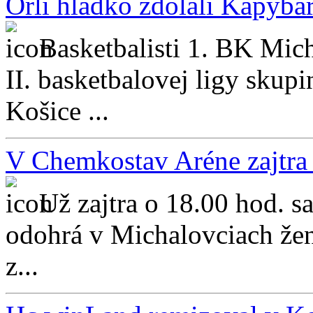
Orli hladko zdolali Kapyba
Basketbalisti 1. BK Mich
II. basketbalovej ligy sku
Košice ...
V Chemkostav Aréne zajtra
Už zajtra o 18.00 hod. s
odohrá v Michalovciach žens
z...