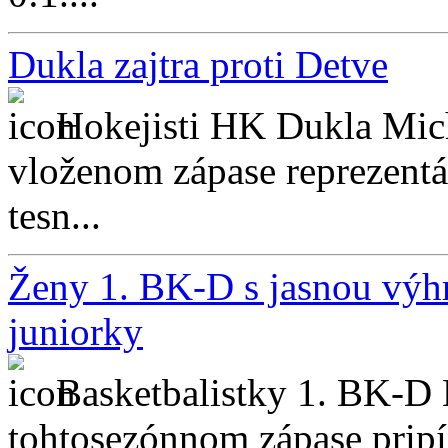
Dukla zajtra proti Detve
Hokejisti HK Dukla Mich
vloženom zápase reprezentá
tesn...
Ženy 1. BK-D s jasnou výhr
juniorky
Basketbalistky 1. BK-D 
tohtosezónnom zápase pripís