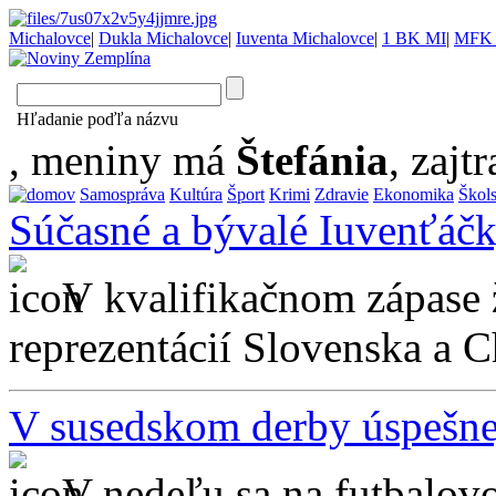
Michalovce
|
Dukla Michalovce
|
Iuventa Michalovce
|
1 BK MI
|
MFK 
Hľadanie poďľa názvu
, meniny má
Štefánia
, zajtr
Samospráva
Kultúra
Šport
Krimi
Zdravie
Ekonomika
Škol
Súčasné a bývalé Iuvenťáč
V kvalifikačnom zápase
reprezentácií Slovenska a C
V susedskom derby úspešne
V nedeľu sa na futbalov