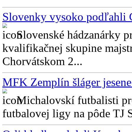
Slovenky vysoko podľahli
Slovenské hádzanárky pr
kvalifikačnej skupine majs
Chorvátskom 2...
MFK Zemplín šláger jesene
Michalovskí futbalisti pre
futbalovej ligy na pôde TJ 