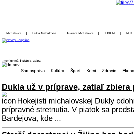
Michalovce
|
Dukla Michalovce
|
Iuventa Michalovce
|
1 BK MI
|
MFK 
, meniny má
Štefánia
, zajtra
Samospráva
Kultúra
Šport
Krimi
Zdravie
Ekono
Dukla už v príprave, zatiaľ zbiera
Hokejisti michalovskej Dukly odohr
prípravné stretnutia. V piatok sa predst
Bardejova, kde ...