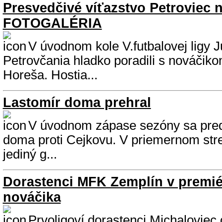
Presvedčivé víťazstvo Petroviec n
FOTOGALÉRIA
V úvodnom kole V.futbalovej ligy 
Petrovčania hladko poradili s nováčik
Horeša. Hostia...
Lastomír doma prehral
V úvodnom zápase sezóny sa preds
doma proti Cejkovu. V priemernom stretn
jediný g...
Dorastenci MFK Zemplín v premiér
nováčika
Prvoligoví dorastenci Michaloviec 