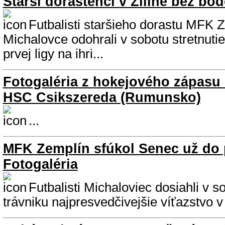
Starší dorastenci v Žiline bez bod
Futbalisti staršieho dorastu MFK 
Michalovce odohrali v sobotu stretnutie
prvej ligy na ihri...
Fotogaléria z hokejového zápasu 
HSC Csikszereda (Rumunsko)
...
MFK Zemplín sfúkol Senec už do 
Fotogaléria
Futbalisti Michaloviec dosiahli v
trávniku najpresvedčivejšie víťazstvo v