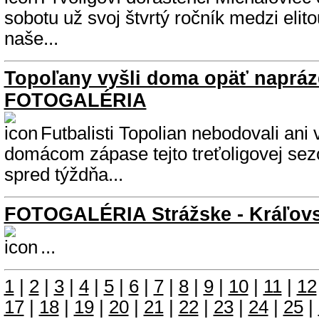
sobotu už svoj štvrtý ročník medzi eli
naše...
Topoľany vyšli doma opäť naprá
FOTOGALÉRIA
Futbalisti Topolian nebodovali ani
domácom zápase tejto treťoligovej sez
spred týždňa...
FOTOGALÉRIA Strážske - Kráľov
...
1
|
2
|
3
|
4
|
5
|
6
|
7
|
8
|
9
|
10
|
11
|
12
17
|
18
|
19
|
20
|
21
|
22
|
23
|
24
|
25
|