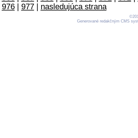
976
|
977
|
nasledujúca strana
©201
Generované redakčným CMS sy