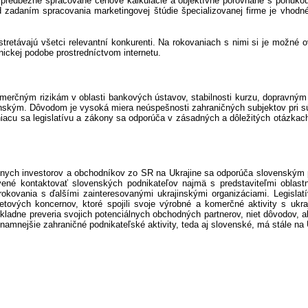
ť predbežne spracované cenové kalkulácie a objektívne porovnané s ponuko
 zadaním spracovania marketingovej štúdie špecializovanej firme je vhodné
retávajú všetci relevantní konkurenti. Na rokovaniach s nimi si je možné ov
ickej podobe prostredníctvom internetu.
merčným rizikám v oblasti bankových ústavov, stabilnosti kurzu, dopravným r
inským. Dôvodom je vysoká miera neúspešnosti zahraničných subjektov pri s
iacu sa legislatívu a zákony sa odporúča v zásadných a dôležitých otázkac
álnych investorov a obchodníkov zo SR na Ukrajine sa odporúča slovenským
vené kontaktovať slovenských podnikateľov najmä s predstaviteľmi oblast
 rokovania s ďalšími zainteresovanými ukrajinskými organizáciami. Legisla
ých koncernov, ktoré spojili svoje výrobné a komerčné aktivity s ukra
kladne preveria svojich potenciálnych obchodných partnerov, niet dôvodov, aby
nejšie zahraničné podnikateľské aktivity, teda aj slovenské, má stále na Ukr