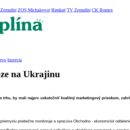
Zemplín
|
ZOS Michalovce
|
Rimkat
|
TV Zemplín
|
CK Bomex
stvo
Inzercia
oze na Ukrajinu
m trhu, by mali najprv uskutočniť kvalitný marketingový prieskum, zahr
ch priemyslu priebežne monitoruje a spracúva Obchodno - ekonomické oddeleni