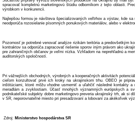
Súčasťou prípravy vývozu slovenských produktov na Ukrajinu by mali by
spracovať kompletnú marketingovú štúdiu odborníkom z tejto oblasti. Pred
výrobkom v konkurencii.
Najlepšou formou je návšteva špecializovaných veľtrhov a výstav, kde sa st
neodporúča rozosielanie písomných ponukových materiálov, alebo v elektron
Pozornosť je potrebné venovať analýze rizikám teritória a predovšetkým ko
kontraktov sa odporúča zapracovať riešenie sporov iným právom ako ukraj
pre zahraničných občanov je veľmi nízka. Vzhľadom na neprehľadnú a men
auditorských spoločností.
Pri vážnejších obchodných, výrobných a kooperačných aktivitách potenci
cieľom konzultovať prvé ich kroky na ukrajinskom trhu. OBEO je pripra
inštitúciami, ktoré môžu vhodne usmerniť a uľahčiť následné kontakty a
meradlám a zvyklostiam. Účasť mnohých významných európskych a svetov
podnikateľské subjekty dobre marketingovo preveria ukrajinský trh, ak si dô
v SR, neporovnateľné miesto pri presadzovaní a lobovaní za akékoľvek význam
Zdroj:
Ministerstvo hospodárstva SR