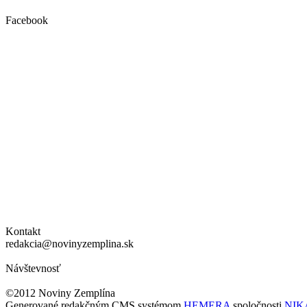
Facebook
Kontakt
redakcia@novinyzemplina.sk
Návštevnosť
©2012 Noviny Zemplína
Generované redakčným CMS systémom
HEMERA
spoločnosti
NIKA