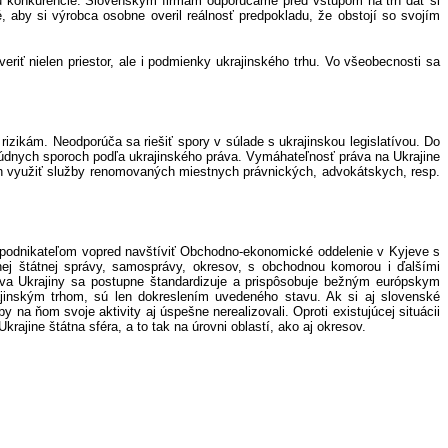
u konkurencie. Slovenským firmám odporúčame pred vstupom na trh dať si
, aby si výrobca osobne overil reálnosť predpokladu, že obstojí so svojím
eriť nielen priestor, ale i podmienky ukrajinského trhu. Vo všeobecnosti sa
izikám. Neodporúča sa riešiť spory v súlade s ukrajinskou legislatívou. Do
údnych sporoch podľa ukrajinského práva. Vymáhateľnosť práva na Ukrajine
h využiť služby renomovaných miestnych právnických, advokátskych, resp.
 podnikateľom vopred navštíviť Obchodno-ekonomické oddelenie v Kyjeve s
nej štátnej správy, samosprávy, okresov, s obchodnou komorou i ďalšími
tíva Ukrajiny sa postupne štandardizuje a prispôsobuje bežným európskym
jinským trhom, sú len dokreslením uvedeného stavu. Ak si aj slovenské
 na ňom svoje aktivity aj úspešne nerealizovali. Oproti existujúcej situácii
ajine štátna sféra, a to tak na úrovni oblastí, ako aj okresov.