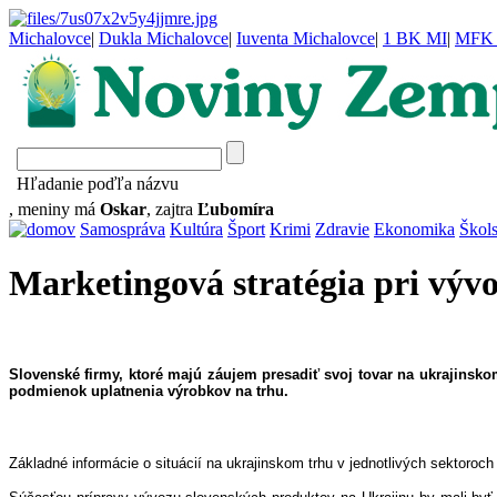
Michalovce
|
Dukla Michalovce
|
Iuventa Michalovce
|
1 BK MI
|
MFK 
Hľadanie poďľa názvu
, meniny má
Oskar
, zajtra
Ľubomíra
Samospráva
Kultúra
Šport
Krimi
Zdravie
Ekonomika
Škol
Marketingová stratégia pri výv
Slovenské firmy, ktoré majú záujem presadiť svoj tovar na ukrajinsko
podmienok uplatnenia výrobkov na trhu.
Základné informácie o situácií na ukrajinskom trhu v jednotlivých sektoro