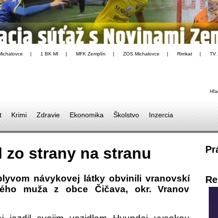
Michalovce
|
1 BK MI
|
MFK Zemplín
|
ZOS Michalovce
|
Rimkat
|
TV 
Hľa
t
Krimi
Zdravie
Ekonomika
Školstvo
Inzercia
Pr
l zo strany na stranu
lyvom návykovej látky obvinili vranovskí
Re
čného muža z obce Čičava, okr. Vranov