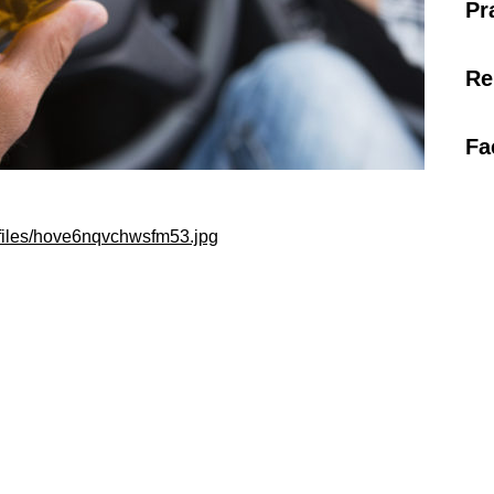
Pr
Re
Fa