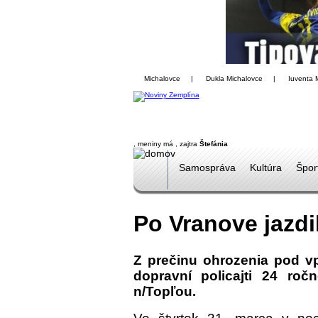
Michalovce
|
Dukla Michalovce
|
Iuventa 
, meniny má
, zajtra
Štefánia
Samospráva
Kultúra
Špor
Po Vranove jazdi
Z prečinu ohrozenia pod vp
dopravní policajti 24 ro
n/Topľou.