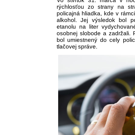
Vo štvrtok 31. marca v noc
rýchlosťou zo strany na st
policajná hliadka, kde v rám
alkohol. Jej výsledok bol 
etanolu na liter vydychovan
osobnej slobode a zadržali.
bol umiestnený do cely polic
tlačovej správe.