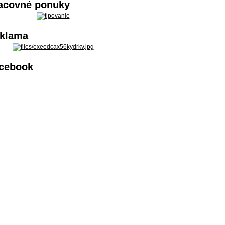
acovné ponuky
klama
cebook