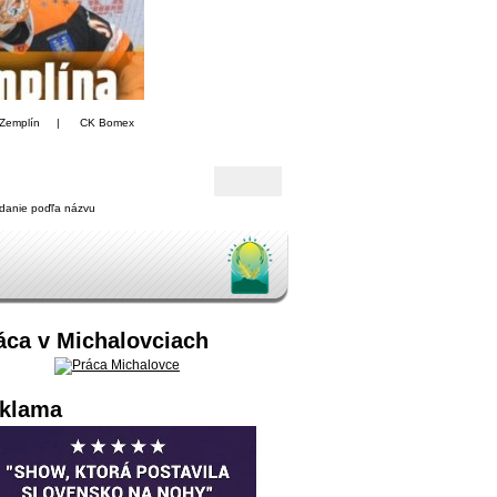
Zemplín
|
CK Bomex
danie poďľa názvu
áca v Michalovciach
klama