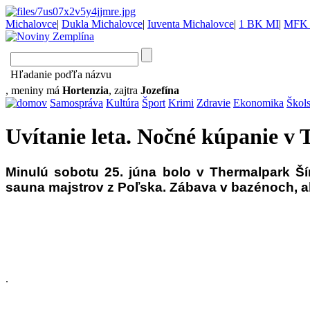
Michalovce
|
Dukla Michalovce
|
Iuventa Michalovce
|
1 BK MI
|
MFK 
Hľadanie poďľa názvu
, meniny má
Hortenzia
, zajtra
Jozefína
Samospráva
Kultúra
Šport
Krimi
Zdravie
Ekonomika
Škol
Uvítanie leta. Nočné kúpanie v
Minulú sobotu 25. júna bolo v Thermalpark Ší
sauna majstrov z Poľska. Zábava v bazénoch, a
.