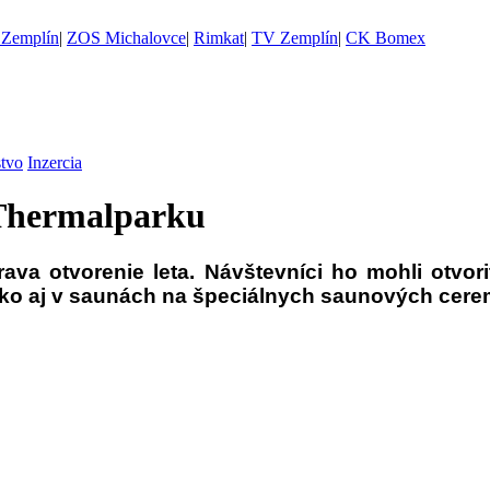
Zemplín
|
ZOS Michalovce
|
Rimkat
|
TV Zemplín
|
CK Bomex
stvo
Inzercia
 Thermalparku
rava otvorenie leta. Návštevníci ho mohli ot
ko aj v saunách na špeciálnych saunových cerem