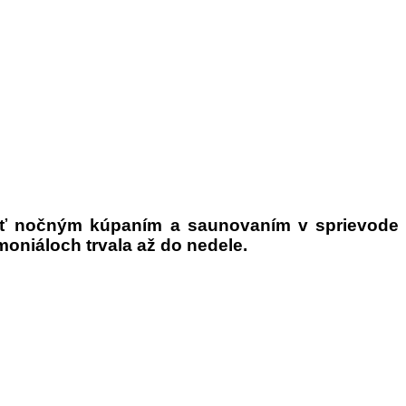
voriť nočným kúpaním a saunovaním v sprievode
oniáloch trvala až do nedele.