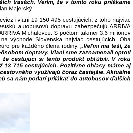
ích trasách. Verím, že v tomto roku prilákame
lan Majerský.
zli vlani 19 150 495 cestujúcich, z toho najviac
ímestskú autobusovú dopravu zabezpečujú ARRIVA
4 ARRIVA Michalovce. S počtom takmer 3,6 miliónov
 na východe Slovenska najviac cestujúcich.
Oba
euro pre každého člena rodiny.
„Veľmi ma teší, že
spôsobom dopravy. Vlani sme zaznamenali oproti
e cestujúci si tento produkt obľúbili. V roku
ž 13 715 cestujúcich. Pozitívne ohlasy máme aj
 cestovného využívajú čoraz častejšie. Aktuálne
žieb sa nám podarí prilákať do autobusov ďalších