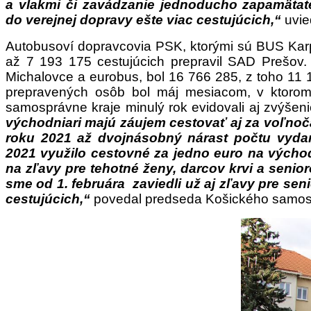
a vlakmi či zavádzanie jednoducho zapamätate
do verejnej dopravy ešte viac cestujúcich,“
uvie
Autobusoví dopravcovia PSK, ktorými sú BUS Karp
až 7 193 175 cestujúcich prepravil SAD Prešov
Michalovce a eurobus, bol 16 766 285, z toho 11 
prepravených osôb bol máj mesiacom, v ktorom 
samosprávne kraje minulý rok evidovali aj zvýše
východniari majú záujem cestovať aj za voľnoč
roku 2021 až dvojnásobný nárast počtu vydaný
2021 využilo cestovné za jedno euro na východ
na zľavy pre tehotné ženy, darcov krvi a senio
sme od 1. februára zaviedli už aj zľavy pre sen
cestujúcich,“
povedal predseda Košického samosp