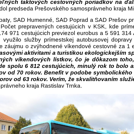
ľných taktových cestovných poriadkov na ďalš
dol predseda Prešovského samosprávneho kraja Mi
aty, SAD Humenné, SAD Poprad a SAD Prešov previe
. Počet prepravených cestujúcich v KSK, kde pr
174 971 cestujúcich previezol eurobus a 5 591 31
využilo služby prímestskej autobusovej dopravy
nie záujmu o zvýhodnené víkendové cestovné za 1 
asovými aktivitami a turistikou ekologickejším 
ch víkendových lístkov, čo je dôkazom toho, ž
e spolu 6 812 cestujúcich, minulý rok to bolo a
rov od 70 rokov. Benefit v podobe symbolického
iorov od 63 rokov. Verím, že skvalitňovaním slu
rávneho kraja Rastislav Trnka.