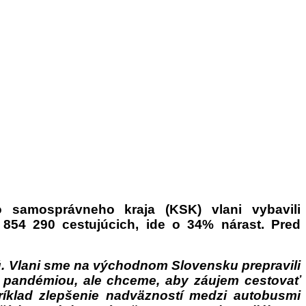
 samosprávneho kraja (KSK) vlani vybavili
 854 290 cestujúcich, ide o 34% nárast. Pred
ú. Vlani sme na východnom Slovensku prepravili
d pandémiou, ale chceme, aby záujem cestovať
príklad zlepšenie nadväzností medzi autobusmi