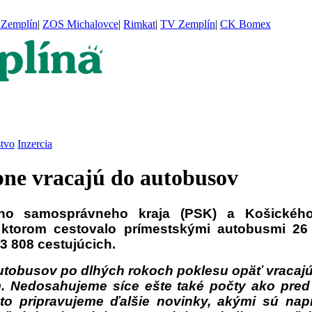
Zemplín
|
ZOS Michalovce
|
Rimkat
|
TV Zemplín
|
CK Bomex
stvo
Inzercia
pne vracajú do autobusov
ho samosprávneho kraja (PSK) a Košického
 ktorom cestovalo prímestskými autobusmi 26
 808 cestujúcich.
autobusov po dlhých rokoch poklesu opäť vracaj
ým. Nedosahujeme síce ešte také počty ako pre
eto pripravujeme ďalšie novinky, akými sú na