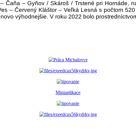
– Čaňa – Gyňov / Skároš / Trstené pri Hornáde, na
 Ves – Červený Kláštor – Veľká Lesná s počtom 520
 cenovo výhodnejšie. V roku 2022 bolo prostredníctvo
Miniaplikace