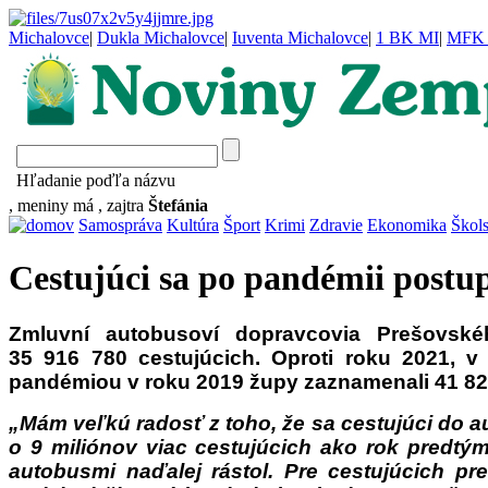
Michalovce
|
Dukla Michalovce
|
Iuventa Michalovce
|
1 BK MI
|
MFK 
Hľadanie poďľa názvu
, meniny má
, zajtra
Štefánia
Samospráva
Kultúra
Šport
Krimi
Zdravie
Ekonomika
Škol
Cestujúci sa po pandémii postu
Zmluvní autobusoví dopravcovia Prešovské
35 916 780 cestujúcich. Oproti roku 2021, v
pandémiou v roku 2019 župy zaznamenali 41 823
„Mám veľkú radosť z toho, že sa cestujúci do 
o 9 miliónov viac cestujúcich ako rok predt
autobusmi naďalej rástol. Pre cestujúcich pr