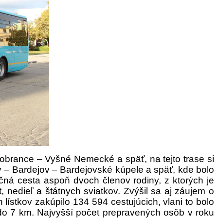
obrance – Vyšné Nemecké a späť, na tejto trase si
v – Bardejov – Bardejovské kúpele a späť, kde bolo
ná cesta aspoň dvoch členov rodiny, z ktorých je
, nedieľ a štátnych sviatkov.
Zvýšil sa aj záujem o
lístkov zakúpilo 134 594 cestujúcich, vlani to bolo
do 7 km. Najvyšší počet prepravených osôb v roku