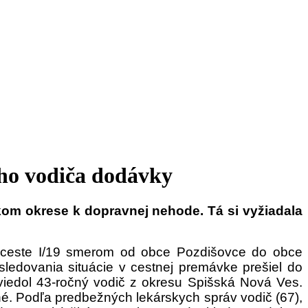
ného vodiča dodávky
kom okrese k dopravnej nehode. Tá si vyžiadala
 po ceste I/19 smerom od obce Pozdišovce do obce
ledovania situácie v cestnej premávke prešiel do
é viedol 43-ročný vodič z okresu Spišská Nová Ves.
né. Podľa predbežných lekárskych správ vodič (67),