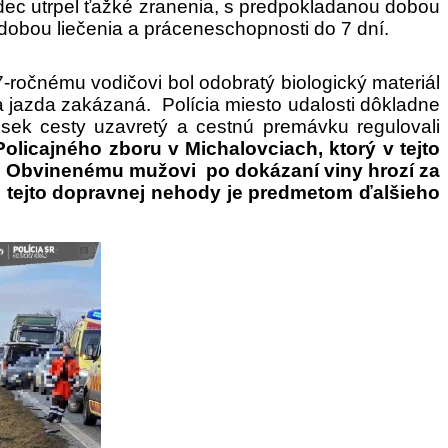
jazdec utrpel ťažké zranenia, s predpokladanou dobou
 dobou liečenia a práceneschopnosti do 7 dní.
ročnému vodičovi bol odobratý biologický materiál
a jazda zakázaná. Polícia miesto udalosti dôkladne
sek cesty uzavretý a cestnú premávku regulovali
olicajného zboru v Michalovciach, ktorý v tejto
su. Obvinenému mužovi po dokázaní viny hrozí za
iku tejto dopravnej nehody je predmetom ďalšieho