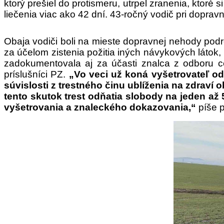
ktorý prešiel do protismeru, utrpel zranenia, ktoré
liečenia viac ako 42 dní. 43-ročný vodič pri dopra
Obaja vodiči boli na mieste dopravnej nehody pod
za účelom zistenia požitia iných návykových látok
zadokumentovala aj za účasti znalca z odboru c
príslušníci PZ.
„Vo veci už koná vyšetrovateľ odb
súvislosti z trestného činu ublíženia na zdrav
tento skutok trest odňatia slobody na jeden až 
vyšetrovania a znaleckého dokazovania,“
píše p