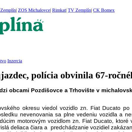
Zemplín
|
ZOS Michalovce
|
Rimkat
|
TV Zemplín
|
CK Bomex
stvo
Inzercia
ujazdec, polícia obvinila 67-roč
dzi obcami Pozdišovce a Trhovište v michalovs
išovského okresu viedol vozidlo zn. Fiat Ducato
sledku nevenovania sa plne vedeniu vozidla a nes
i idúcim motorovým vozidlom zn. Fiat Ducato, ktor
islá deliaca čiara a predchádzanie vozidiel zakáza