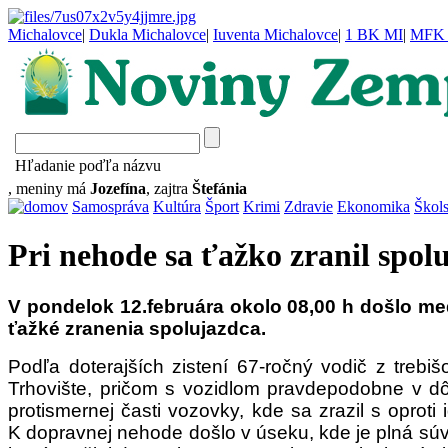
Michalovce
|
Dukla Michalovce
|
Iuventa Michalovce
|
1 BK MI
|
MFK 
Hľadanie poďľa názvu
, meniny má
Jozefína
, zajtra
Štefánia
Samospráva
Kultúra
Šport
Krimi
Zdravie
Ekonomika
Škol
Pri nehode sa ťažko zranil spol
V pondelok 12.februára okolo 08,00 h došlo me
ťažké zranenia spolujazdca.
Podľa doterajších zistení 67-ročný vodič z treb
Trhovište, pričom s vozidlom pravdepodobne v dô
protismernej časti vozovky, kde sa zrazil s oprot
K dopravnej nehode došlo v úseku, kde je plná súv