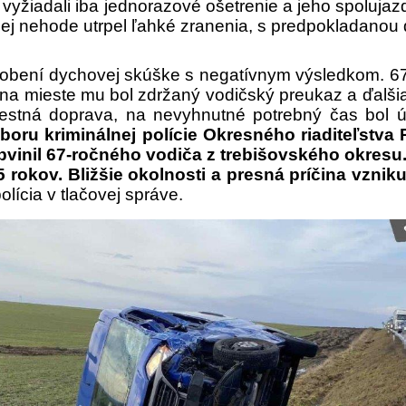
 si vyžiadali iba jednorazové ošetrenie a jeho spolu
vnej nehode utrpel ľahké zranenia, s predpokladanou
robení dychovej skúške s negatívnym výsledkom. 67-
, na mieste mu bol zdržaný vodičský preukaz a ďalši
estná doprava, na nevyhnutné potrebný čas bol ú
oru kriminálnej polície Okresného riaditeľstva P
í obvinil 67-ročného vodiča z trebišovského okre
5 rokov. Bližšie okolnosti a presná príčina vzn
olícia v tlačovej správe.