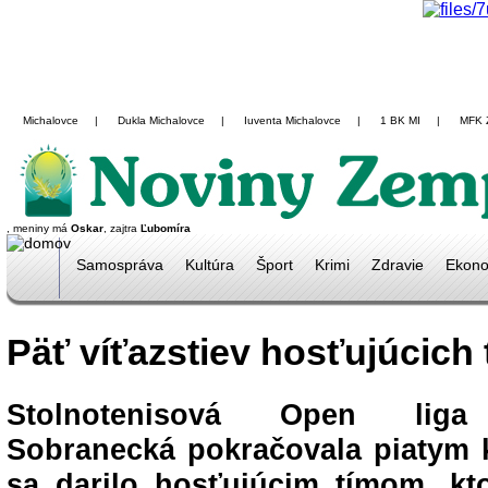
Michalovce
|
Dukla Michalovce
|
Iuventa Michalovce
|
1 BK MI
|
MFK 
, meniny má
Oskar
, zajtra
Ľubomíra
Samospráva
Kultúra
Šport
Krimi
Zdravie
Ekono
Päť víťazstiev hosťujúcich
Stolnotenisová Open liga 
Sobranecká pokračovala piatym 
sa darilo hosťujúcim tímom, kt