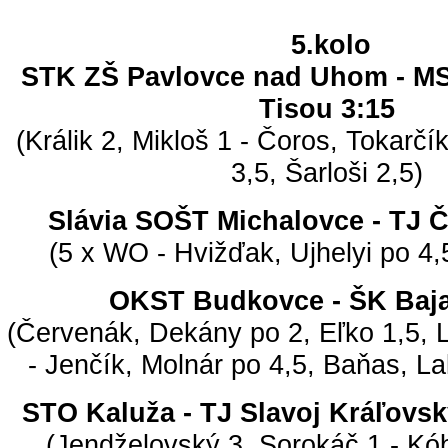
5.kolo
STK ZŠ Pavlovce nad Uhom - M
Tisou 3:15
(Králik 2, Mikloš 1 - Čoros, Tokarčík
3,5, Šarloši 2,5)
Slávia SOŠT Michalovce - TJ 
(5 x WO - Hvižďak, Ujhelyi po 4
OKST Budkovce - ŠK Baj
(Červenák, Dekány po 2, Eľko 1,5, 
- Jenčík, Molnár po 4,5, Baňas, La
STO Kaluža - TJ Slavoj Kráľovs
(Jendželovský 3, Sorokáč 1 - Kób