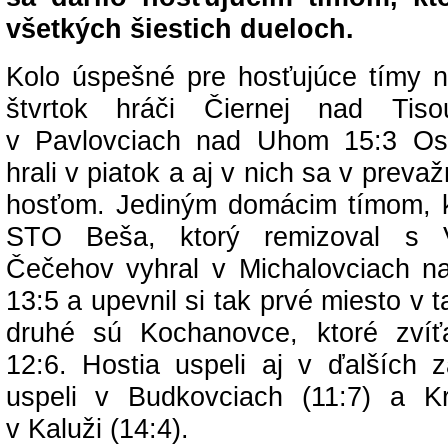
všetkých šiestich dueloch.
Kolo úspešné pre hosťujúce tímy na
štvrtok hráči Čiernej nad Tisou
v Pavlovciach nad Uhom 15:3 Os
hrali v piatok a aj v nich sa v prevaž
hosťom. Jediným domácim tímom, k
STO Beša, ktorý remizoval s 
Čečehov vyhral v Michalovciach 
13:5 a upevnil si tak prvé miesto v 
druhé sú Kochanovce, ktoré zvíťa
12:6. Hostia uspeli aj v ďalších 
uspeli v Budkovciach (11:7) a K
v Kaluži (14:4).