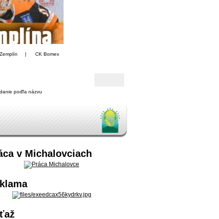
Zemplín
|
CK Bomex
danie poďľa názvu
áca v Michalovciach
klama
ťaž