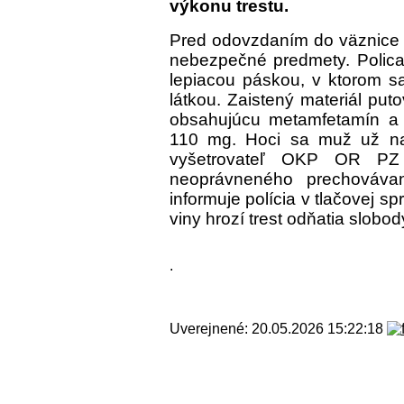
výkonu trestu.
Pred odovzdaním do väznice b
nebezpečné predmety. Policaj
lepiacou páskou, v ktorom sa
látkou. Zaistený materiál puto
obsahujúcu metamfetamín a 
110 mg. Hoci sa muž už nac
vyšetrovateľ OKP OR PZ 
neoprávneného prechováva
informuje polícia v tlačovej s
viny hrozí trest odňatia slobo
.
Uverejnené: 20.05.2026 15:22:18