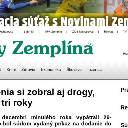
Michalovce
|
1 BK MI
|
MFK Zemplín
|
ZOS Michalovce
|
Rimkat
|
TV 
Hľa
t
Krimi
Zdravie
Ekonomika
Školstvo
Inzercia
Pr
ia si zobral aj drogy,
tri roky
Re
v decembri minulého roka vypátrali 29-
o bol súdom vydaný príkaz na dodanie do
Sú