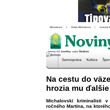
Michalovce
|
Dukla Michalovce
|
Iuventa 
, meniny má
Jozefína
, zajtra
Štefánia
Samospráva
Kultúra
Špor
Na cestu do väzen
hrozia mu ďalšie 
Michalovskí kriminalisti 
ročného Martina, na ktoréh