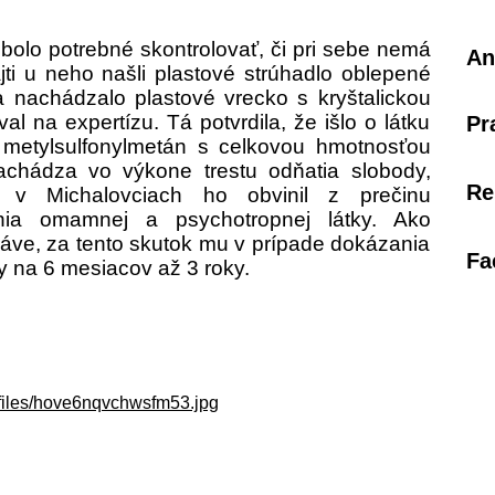
olo potrebné skontrolovať, či pri sebe nemá
An
ti u neho našli plastové strúhadlo oblepené
 nachádzalo plastové vrecko s kryštalickou
val na expertízu. Tá potvrdila, že išlo o látku
Pr
metylsulfonylmetán s celkovou hmotnosťou
hádza vo výkone trestu odňatia slobody,
Re
v Michalovciach ho obvinil z prečinu
nia omamnej a psychotropnej látky. Ako
práve, za tento skutok mu v prípade dokázania
Fa
dy na 6 mesiacov až 3 roky.