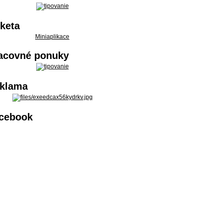
keta
Miniaplikace
acovné ponuky
klama
cebook