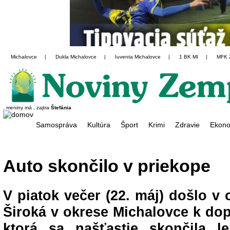
Michalovce
|
Dukla Michalovce
|
Iuventa Michalovce
|
1 BK MI
|
MFK 
, meniny má
, zajtra
Štefánia
Samospráva
Kultúra
Šport
Krimi
Zdravie
Ekono
Auto skončilo v priekope
V piatok večer (22. máj) došlo v
Široká v okrese Michalovce k dop
ktorá sa našťastie skončila l