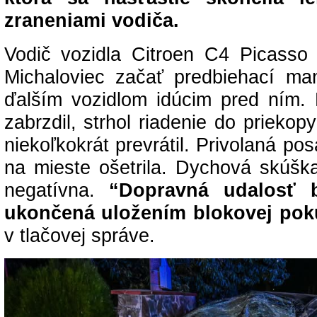
zraneniami vodiča.
Vodič vozidla Citroen C4 Picass
Michaloviec začať predbiehací m
ďalším vozidlom idúcim pred ním.
zabrzdil, strhol riadenie do priekop
niekoľkokrát prevrátil. Privolaná p
na mieste ošetrila. Dychová skúška
negatívna.
“Dopravná udalosť 
ukončená uložením blokovej pok
v tlačovej správe.