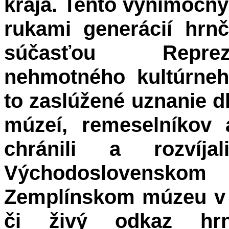
kraja. Tento výnimočný
rukami generácií hrn
súčasťou Reprez
nehmotného kultúrneh
to zaslúžené uznanie d
múzeí, remeselníkov a
chránili a rozvíj
Východoslovensko
Zemplínskom múzeu v 
či živý odkaz hrn