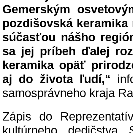
Gemerským osvetovým
pozdišovská keramika n
súčasťou nášho regió
sa jej príbeh ďalej ro
keramika opäť prirod
aj do života ľudí,“
inf
samosprávneho kraja Ras
Zápis do Reprezentat
kultúrneho dedičstva