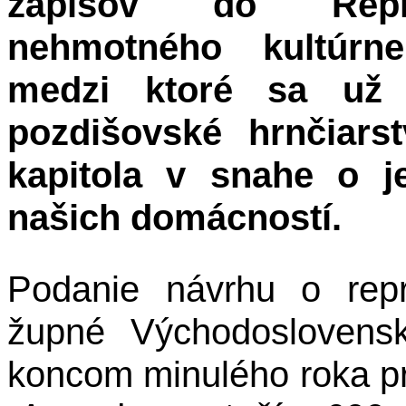
zápisov do Repre
nehmotného kultúrne
medzi ktoré sa už 
pozdišovské hrnčiar
kapitola v snahe o j
našich domácností.
Podanie návrhu o repr
župné Východoslovens
koncom minulého roka pri 