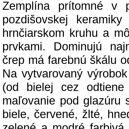
Zemplína prítomné v p
pozdišovskej keramiky
hrnčiarskom kruhu a mô
prvkami. Dominujú naj
črep má farebnú škálu od
Na vytvarovaný výrobok
(od bielej cez odtiene
maľovanie pod glazúru s
biele, červené, žlté, hn
zelené a modré farbivá