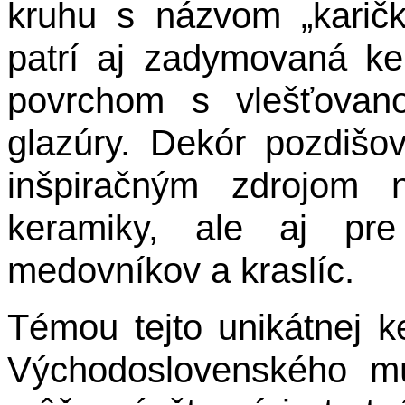
kruhu s názvom „karičk
patrí aj zadymovaná k
povrchom s vlešťovan
glazúry. Dekór pozdišov
inšpiračným zdrojom 
keramiky, ale aj pr
medovníkov a kraslíc.
Témou tejto unikátnej k
Východoslovenského m