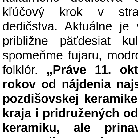
kľúčový krok v stra
dedičstva. Aktuálne j
približne päťdesiat k
spomeňme fujaru, modrot
folklór.
„Práve 11. ok
rokov od nájdenia naj
pozdišovskej keramik
kraja i pridružených o
keramiku, ale prinav