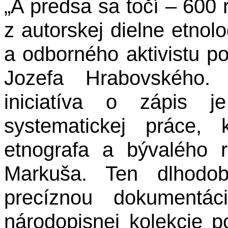
„A predsa sa točí – 600 
z autorskej dielne etnol
a odborného aktivistu po
Jozefa Hrabovského.
iniciatíva o zápis j
systematickej práce,
etnografa a bývalého r
Markuša. Ten dlhodo
precíznou dokumentác
národopisnej kolekcie p