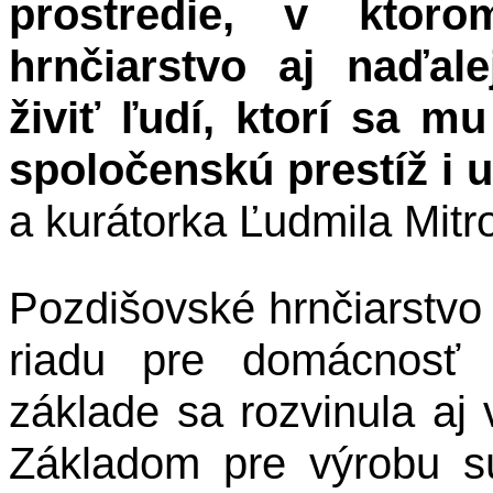
prostredie, v ktor
hrnčiarstvo aj naďal
živiť ľudí, ktorí sa 
spoločenskú prestíž i 
a kurátorka Ľudmila Mitr
Pozdišovské hrnčiarstvo
riadu pre domácnosť 
základe sa rozvinula aj 
Základom pre výrobu sú