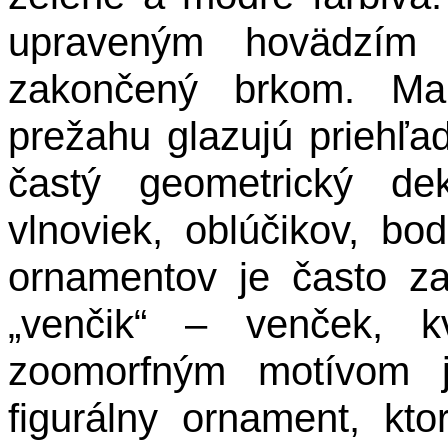
upraveným hovädzím r
zakončený brkom. Ma
prežahu glazujú priehľa
častý geometrický de
vlnoviek, oblúčikov, bo
ornamentov je často z
„venčik“ – venček, k
zoomorfným motívom j
figurálny ornament, kt