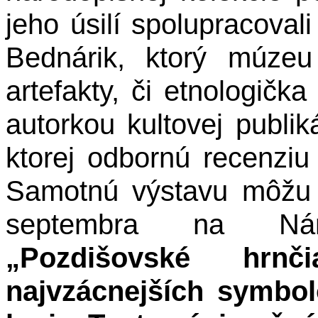
jeho úsilí spolupracoval
Bednárik, ktorý múze
artefakty, či etnologičk
autorkou kultovej publik
ktorej odbornú recenzi
Samotnú výstavu môžu 
septembra na Nám
„Pozdišovské hrn
najvzácnejších symbol