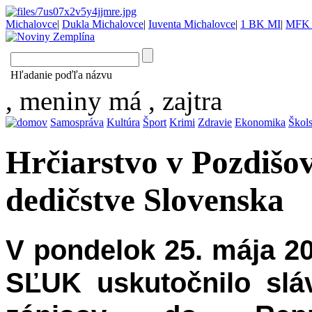
Michalovce
|
Dukla Michalovce
|
Iuventa Michalovce
|
1 BK MI
|
MFK 
Hľadanie poďľa názvu
, meniny má
, zajtra
Samospráva
Kultúra
Šport
Krimi
Zdravie
Ekonomika
Škol
Hrčiarstvo v Pozdišov
dedičstve Slovenska
V pondelok 25. mája 20
SĽUK uskutočnilo slá