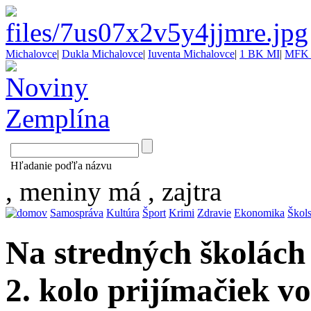
Michalovce
|
Dukla Michalovce
|
Iuventa Michalovce
|
1 BK MI
|
MFK 
Hľadanie poďľa názvu
, meniny má
, zajtra
Samospráva
Kultúra
Šport
Krimi
Zdravie
Ekonomika
Škol
Na stredných školách
2. kolo prijímačiek v