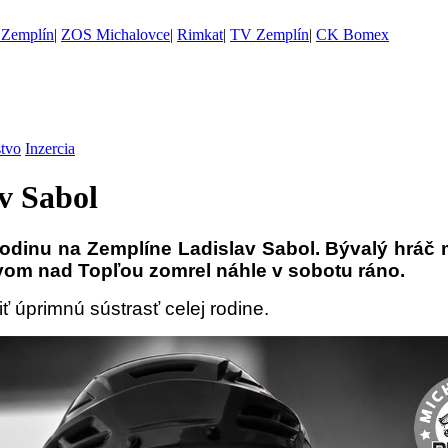
Zemplín
|
ZOS Michalovce
|
Rimkat
|
TV Zemplín
|
CK Bomex
stvo
Inzercia
v Sabol
rodinu na Zemplíne Ladislav Sabol. Bývalý hráč 
vom nad Topľou zomrel náhle v sobotu ráno.
ť úprimnú sústrasť celej rodine.