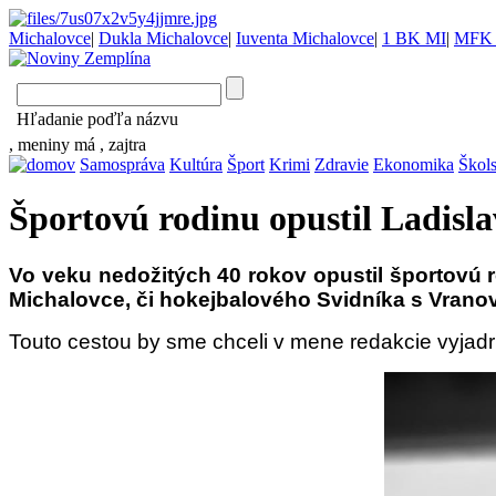
Michalovce
|
Dukla Michalovce
|
Iuventa Michalovce
|
1 BK MI
|
MFK 
Hľadanie poďľa názvu
, meniny má
, zajtra
Samospráva
Kultúra
Šport
Krimi
Zdravie
Ekonomika
Škol
Športovú rodinu opustil Ladisla
Vo veku nedožitých 40 rokov opustil športovú 
Michalovce, či hokejbalového Svidníka s Vrano
Touto cestou by sme chceli v mene redakcie vyjadri