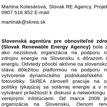
Martina Kolesárová, Slovak RE Agency, Proje
0907 516 852 E-mail:
martinak@skrea.sk
Slovenská agentúra pre obnoviteľné zdr
(Slovak Renewable Energy Agency)
bola z
ako nezisková organizácia na podporu ro
zdrojov energie na Slovensku s dôrazom n
energiu. Odvtedy pôsobí aktívne na slovensk
stáva dôležitou platformou na podporu r
vytvorenie dynamického podnikateľského p
fotovoltiky. SkREA zároveň pracuje na ov
politiky týkajúcej sa solárnej energie a v
vytváraní príležitostí k diskusii a networking
verejnými inštitúciami. Od marca 2009 
organizácia na Slovensku, členom ren