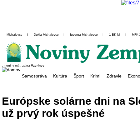
Michalovce
|
Dukla Michalovce
|
Iuventa Michalovce
|
1 BK MI
|
MFK 
, meniny má
, zajtra
Vavrinec
Samospráva
Kultúra
Šport
Krimi
Zdravie
Ekono
Európske solárne dni na Sl
už prvý rok úspešné