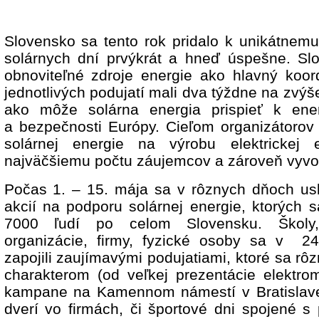
Slovensko sa tento rok pridalo k unikátnem
solárnych dní prvýkrát a hneď úspešne. Sl
obnoviteľné zdroje energie ako hlavný koord
jednotlivých podujatí mali dva týždne na zvý
ako môže solárna energia prispieť k energ
a bezpečnosti Európy. Cieľom organizátorov b
solárnej energie na výrobu elektrickej
najväčšiemu počtu záujemcov a zároveň vyvol
Počas 1. – 15. mája sa v rôznych dňoch usk
akcií na podporu solárnej energie, ktorých s
7000 ľudí po celom Slovensku. Školy,
organizácie, firmy, fyzické osoby sa v 2
zapojili zaujímavými podujatiami, ktoré sa rôz
charakterom (od veľkej prezentácie elektro
kampane na Kamennom námestí v Bratislave
dverí vo firmách, či športové dni spojené s 