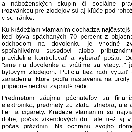
a náboženských skupín či sociálne prac
Pozvánkou pre zlodejov sú aj kľúče pod rohož
v schránke.
Ku krádežiam vlámaním dochádza najčastejšie
keď býva spáchaných 70 percent z objasne
odchodom na dovolenku je vhodné zv
spoľahlivému susedovi alebo príbuzné
pravidelne kontrolovať a vyberať poštu. 
"sme na dovolenke a vrátime sa vtedy..." 
bytovým zlodejom. Polícia tiež radí využiť 
zariadenia, ktoré podľa nastavenia na určitý 
prípadne nechať zapnuté rádio.
Predmetom záujmu páchateľov sú finančn
elektronika, predmety zo zlata, striebra, ale 
lieh a cigarety. Krádeže vlámaním sú najv
dobe, počas víkendových dní, ale tiež aj 
počas prázdnin. Na ochranu svojho domo