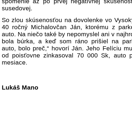
spomenie až po prvej negatívnej skúsenosti
susedovej.
So zlou skúsenosťou na dovolenke vo Vysoký
40 ročný Michalovčan Ján, ktorému z parko
auto. Na niečo také by nepomyslel ani v najh
bola búrka, a keď som ráno prišiel na park
auto, bolo preč,“ hovorí Ján. Jeho Felíciu mu 
od poisťovne zinkasoval 70 000 Sk, auto p
mesiace.
Lukáš Mano