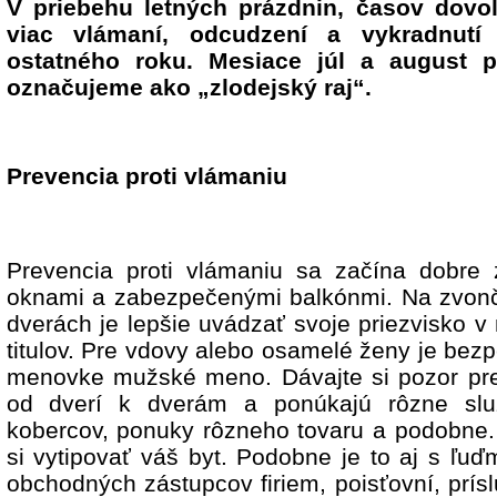
V priebehu letných prázdnin, časov dovol
viac vlámaní, odcudzení a vykradnutí
ostatného roku. Mesiace júl a august 
označujeme ako „zlodejský raj“.
Prevencia proti vlámaniu
Prevencia proti vlámaniu sa začína dobre
oknami a zabezpečenými balkónmi. Na zvon
dverách je lepšie uvádzať svoje priezvisko 
titulov. Pre vdovy alebo osamelé ženy je bez
menovke mužské meno. Dávajte si pozor pred
od dverí k dverám a ponúkajú rôzne služ
kobercov, ponuky rôzneho tovaru a podobne. 
si vytipovať váš byt. Podobne je to aj s ľuď
obchodných zástupcov firiem, poisťovní, prís