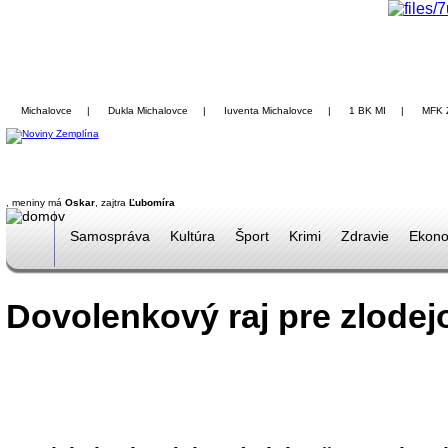
Michalovce
|
Dukla Michalovce
|
Iuventa Michalovce
|
1 BK MI
|
MFK 
, meniny má
Oskar
, zajtra
Ľubomíra
Samospráva
Kultúra
Šport
Krimi
Zdravie
Ekono
Dovolenkový raj pre zlodej