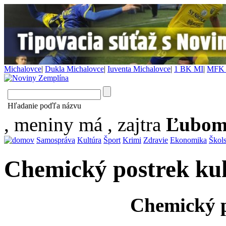
Michalovce
|
Dukla Michalovce
|
Iuventa Michalovce
|
1 BK MI
|
MFK 
Hľadanie poďľa názvu
, meniny má
, zajtra
Ľubom
Samospráva
Kultúra
Šport
Krimi
Zdravie
Ekonomika
Škol
Chemický postrek ku
Chemický p