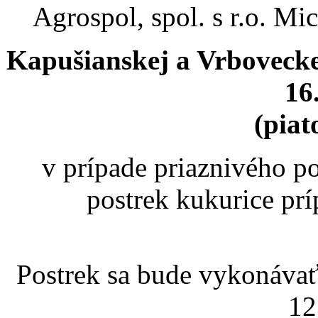
Agrospol, spol. s r.o. 
Kapušianskej a Vrboveckej
16
(piat
v prípade priaznivého p
postrek kukurice 
Postrek sa bude vykonáva
12