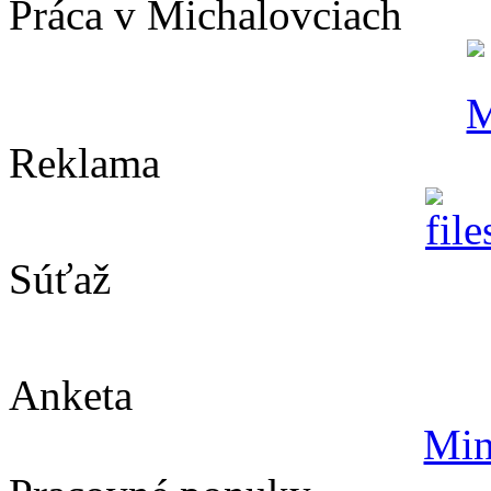
Práca v Michalovciach
Reklama
Súťaž
Anketa
Min