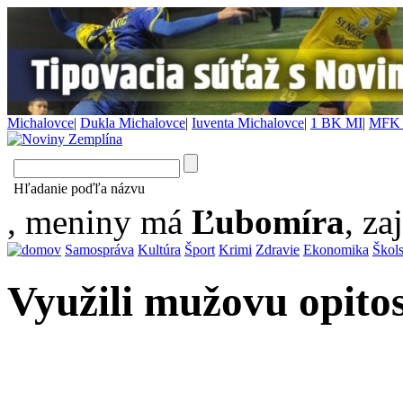
Michalovce
|
Dukla Michalovce
|
Iuventa Michalovce
|
1 BK MI
|
MFK 
Hľadanie poďľa názvu
, meniny má
Ľubomíra
, za
Samospráva
Kultúra
Šport
Krimi
Zdravie
Ekonomika
Škol
Využili mužovu opito