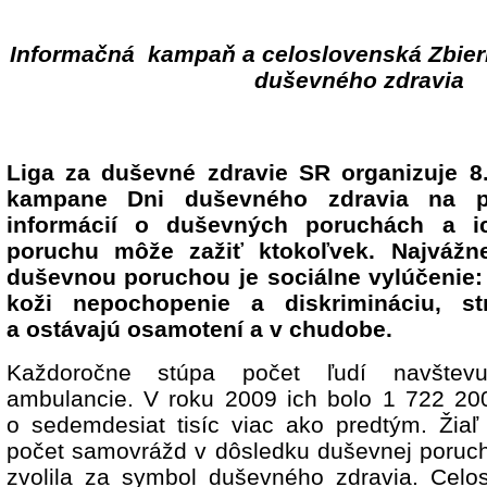
Informačná kampaň a celoslovenská Zbie
duševného zdravia
Liga za duševné zdravie SR organizuje 8.
kampane Dni duševného zdravia na p
informácií o duševných poruchách a i
poruchu môže zažiť ktokoľvek. Najvážne
duševnou poruchou je sociálne vylúčenie: 
koži nepochopenie a diskrimináciu, st
a ostávajú osamotení a v chudobe.
Každoročne stúpa počet ľudí navštevujú
ambulancie. V roku 2009 ich bolo 1 722 200
o sedemdesiat tisíc viac ako predtým. Žiaľ
počet samovrážd v dôsledku duševnej poruch
zvolila za symbol duševného zdravia. Celo