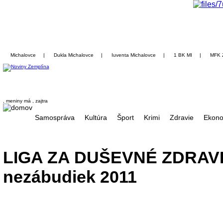
Michalovce
|
Dukla Michalovce
|
Iuventa Michalovce
|
1 BK MI
|
MFK 
, meniny má
, zajtra
Samospráva
Kultúra
Šport
Krimi
Zdravie
Ekono
LIGA ZA DUŠEVNÉ ZDRAVI
nezábudiek 2011