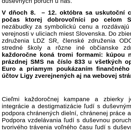
duševných porúch u nás.
V dňoch 8.
– 12. októbra sa uskutoční c
počas ktorej dobrovoľníci po celom S
nezábudky za symbolickú cenu a rozdávajú 
verejnosti v uliciach miest Slovenska. Do zbie
združenia LDZ SR, členské združenia ODO
stredné školy a rôzne iné občianske zd
každoročne koná tromi formami: kúpou n
prázdnej SMS na číslo 833 u všetkých op
Euro a priamym poukázaním finančného 
účtov Ligy zverejnených aj na webovej strá
Cieľmi každoročnej kampane a zbierky j
integrácie a destigmatizácie ľudí s duševný
podpora chránených dielní, chránenej práce 
Podpora vzdelávania ľudí s duševnou poruc
tvorivého trávenia voľného času ľudí s duše