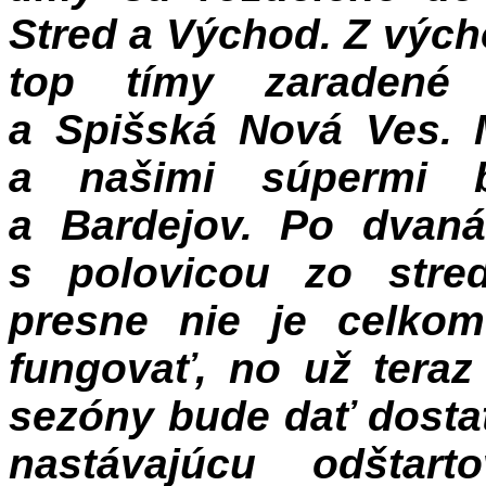
Stred a Východ. Z výc
top tímy zaradené 
a Spišská Nová Ves. 
a našimi súpermi 
a Bardejov. Po dvaná
s polovicou zo stre
presne nie je celkom
fungovať, no už teraz
sezóny bude dať dostať
nastávajúcu odštar