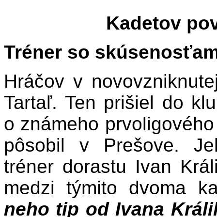
Kadetov pov
Tréner so skúsenosťam
Hráčov v novovzniknutej
Tartaľ. Ten prišiel do k
o známeho prvoligového 
pôsobil v Prešove. J
tréner dorastu Ivan Král
medzi týmito dvoma ka
neho tip od Ivana Králi