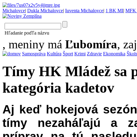
Michalovce
|
Dukla Michalovce
|
Iuventa Michalovce
|
1 BK MI
|
MFK 
Hľadanie poďľa názvu
, meniny má
Ľubomíra
, za
Samospráva
Kultúra
Šport
Krimi
Zdravie
Ekonomika
Škol
Tímy HK Mládež sa p
kategória kadetov
Aj keď hokejová sezón
tímy nezaháľajú a za
príprav na tú nasled