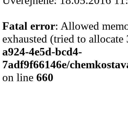
Uverejnené: 18.05.2016 11
Fatal error
: Allowed memo
exhausted (tried to allocate
a924-4e5d-bcd4-
7adf9f66146e/chemkostav
on line
660