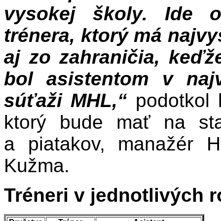
vysokej školy. Ide 
trénera, ktorý má najvy
aj zo zahraničia, keď
bol asistentom v naj
súťaži MHL,“
podotkol 
ktorý bude mať na star
a piatakov, manažér 
Kužma.
Tréneri v jednotlivých 