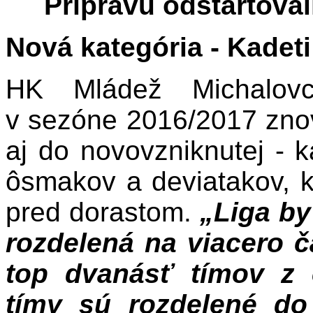
Prípravu odštartovali
Nová kategória - Kadeti
HK Mládež Michalovc
v sezóne 2016/2017 znov
aj do novovzniknutej - 
ôsmakov a deviatakov, kt
pred dorastom.
„Liga by
rozdelená na viacero č
top dvanásť tímov z 
tímy sú rozdelené do