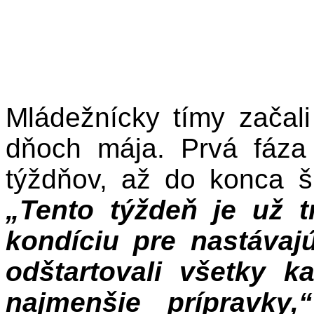
Mládežnícky tímy začal
dňoch mája. Prvá fáza 
týždňov, až do konca š
„Tento týždeň je už t
kondíciu pre nastávaj
odštartovali všetky k
najmenšie prípravky,“