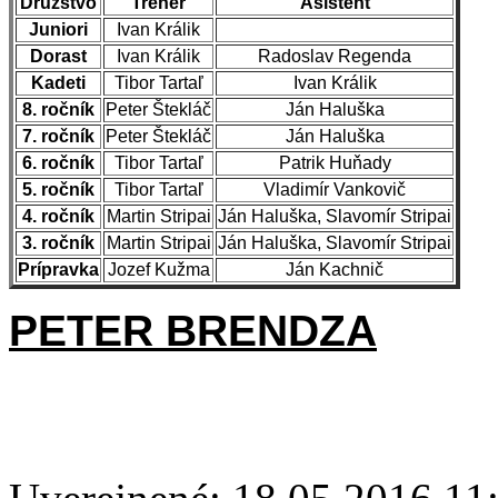
Družstvo
Tréner
Asistent
Juniori
Ivan Králik
Dorast
Ivan Králik
Radoslav Regenda
Kadeti
Tibor Tartaľ
Ivan Králik
8. ročník
Peter Štekláč
Ján Haluška
7. ročník
Peter Štekláč
Ján Haluška
6. ročník
Tibor Tartaľ
Patrik Huňady
5. ročník
Tibor Tartaľ
Vladimír Vankovič
4. ročník
Martin Stripai
Ján Haluška, Slavomír Stripai
3. ročník
Martin Stripai
Ján Haluška, Slavomír Stripai
Prípravka
Jozef Kužma
Ján Kachnič
PETER BRENDZA