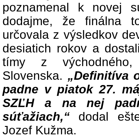
poznamenal k novej s
dodajme, že finálna t
určovala z výsledkov de
desiatich rokov a dostal
tímy z východného,
Slovenska.
„Definitíva
padne v piatok 27. má
SZĽH a na nej padn
súťažiach,“
dodal ešte
Jozef Kužma.