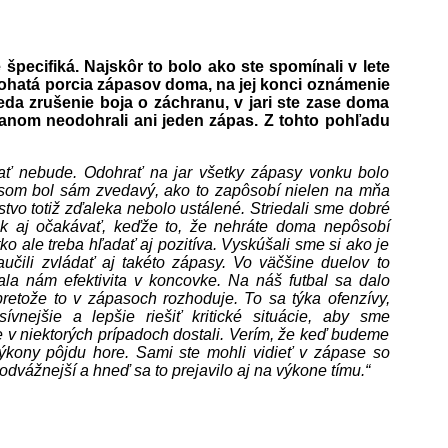
špecifiká. Najskôr to bolo ako ste spomínali v lete
bohatá porcia zápasov doma, na jej konci oznámenie
eda zrušenie boja o záchranu, v jari ste zase doma
nom neodohrali ani jeden zápas. Z tohto pohľadu
ať nebude. Odohrať na jar všetky zápasy vonku bolo
 som bol sám zvedavý, ako to zapôsobí nielen na mňa
stvo totiž zďaleka nebolo ustálené. Striedali sme dobré
ak aj očakávať, keďže to, že nehráte doma nepôsobí
ko ale treba hľadať aj pozitíva. Vyskúšali sme si ako je
učili zvládať aj takéto zápasy. Vo väčšine duelov to
ala nám efektivita v koncovke. Na náš futbal sa dalo
pretože to v zápasoch rozhoduje. To sa týka ofenzívy,
vnejšie a lepšie riešiť kritické situácie, aby sme
e v niektorých prípadoch dostali. Verím, že keď budeme
kony pôjdu hore. Sami ste mohli vidieť v zápase so
ážnejší a hneď sa to prejavilo aj na výkone tímu.“