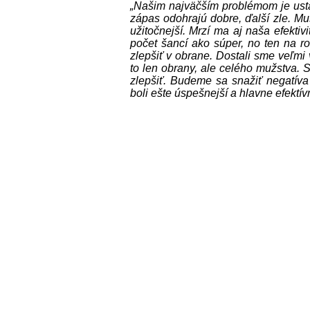
„Našim najväčším problémom je ustá
zápas odohrajú dobre, ďalší zle. M
užitočnejší. Mrzí ma aj naša efekti
počet šancí ako súper, no ten na ro
zlepšiť v obrane. Dostali sme veľmi
to len obrany, ale celého mužstva.
zlepšiť. Budeme sa snažiť negatíva
boli ešte úspešnejší a hlavne efektívn