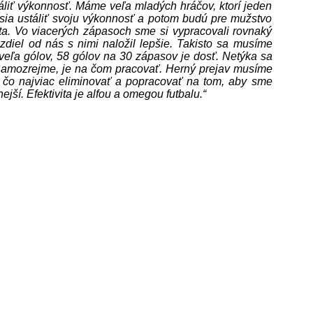
liť výkonnosť. Máme veľa mladých hráčov, ktorí jeden
usia ustáliť svoju výkonnosť a potom budú pre mužstvo
vita. Vo viacerých zápasoch sme si vypracovali rovnaký
zdiel od nás s nimi naložil lepšie. Takisto sa musíme
 veľa gólov, 58 gólov na 30 zápasov je dosť. Netýka sa
 Samozrejme, je na čom pracovať. Herný prejav musíme
 čo najviac eliminovať a popracovať na tom, aby sme
ejší. Efektivita je alfou a omegou futbalu.“