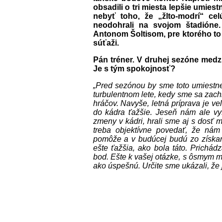
obsadili o tri miesta lepšie umie
nebyť toho, že „žlto-modrí“ cel
neodohrali na svojom štadióne
Antonom Šoltisom, pre ktorého to
súťaži.
Pán tréner. V druhej sezóne medzi 
Je s tým spokojnosť?
„Pred sezónou by sme toto umiestnen
turbulentnom lete, kedy sme sa zachr
hráčov. Navyše, letná príprava je ve
do kádra ťažšie. Jeseň nám ale vyš
zmeny v kádri, hrali sme aj s dosť 
treba objektívne povedať, že nám
pomôže a v budúcej budú zo získan
ešte ťažšia, ako bola táto. Prichá
bod. Ešte k vašej otázke, s ôsmym 
ako úspešnú. Určite sme ukázali, že 