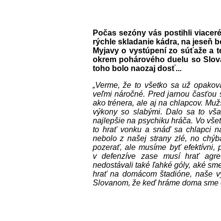
Počas sezóny vás postihli viaceré 
rýchle skladanie kádra, na jeseň 
Myjavy o vystúpení zo súťaže a t
okrem pohárového duelu so Slova
toho bolo naozaj dosť...
„Verme, že to všetko sa už opakov
veľmi náročné. Pred jarnou časťou
ako trénera, ale aj na chlapcov. Muž
výkony so slabými. Dalo sa to vš
najlepšie na psychiku hráča. Vo všet
to hrať vonku a snáď sa chlapci na
nebolo z našej strany zlé, no chýb
pozerať, ale musíme byť efektívni, 
v defenzíve zase musí hrať agresí
nedostávali také ľahké góly, aké sm
hrať na domácom štadióne, naše vý
Slovanom, že keď hráme doma sme odv