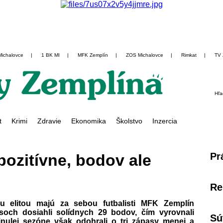
Michalovce
|
1 BK MI
|
MFK Zemplín
|
ZOS Michalovce
|
Rimkat
|
TV 
Hľa
t
Krimi
Zdravie
Ekonomika
Školstvo
Inzercia
Pr
ozitívne, bodov ale
Re
 elitou majú za sebou futbalisti MFK Zemplín
asoch dosiahli solídnych 29 bodov, čím vyrovnali
Sú
nulej sezóne však odohrali o tri zápasy menej a