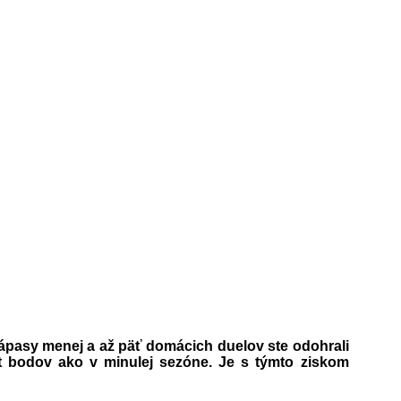
i zápasy menej a až päť domácich duelov ste odohrali
et bodov ako v minulej sezóne. Je s týmto ziskom