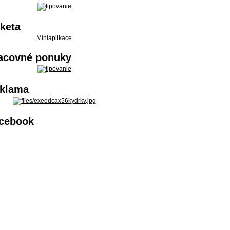
keta
Miniaplikace
acovné ponuky
klama
cebook