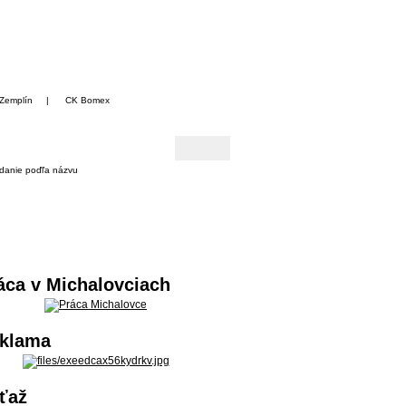
Zemplín
|
CK Bomex
danie poďľa názvu
áca v Michalovciach
klama
ťaž