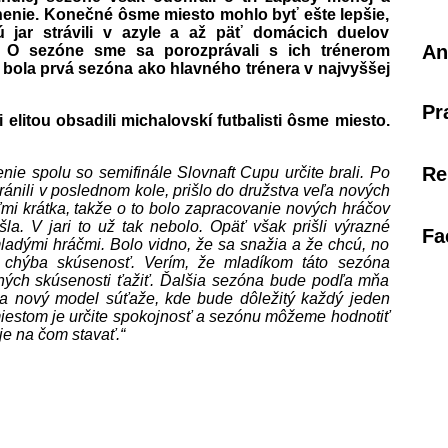
stnenie. Konečné ôsme miesto mohlo byť ešte lepšie,
ú jar strávili v azyle a až päť domácich duelov
An
. O sezóne sme sa porozprávali s ich trénerom
 bola prvá sezóna ako hlavného trénera v najvyššej
Pr
elitou obsadili michalovskí futbalisti ôsme miesto.
Re
ie spolu so semifinále Slovnaft Cupu určite brali. Po
ánili v poslednom kole, prišlo do družstva veľa nových
ľmi krátka, takže o to bolo zapracovanie nových hráčov
la. V jari to už tak nebolo. Opäť však prišli výrazné
Fa
mladými hráčmi. Bolo vidno, že sa snažia a že chcú, no
 chýba skúsenosť. Verím, že mladíkom táto sezóna
ých skúsenosti ťažiť. Ďalšia sezóna bude podľa mňa
dza nový model súťaže, kde bude dôležitý každý jeden
miestom je určite spokojnosť a sezónu môžeme hodnotiť
je na čom stavať.“