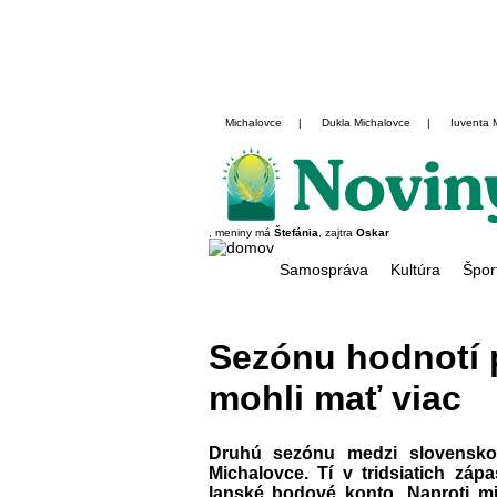
Michalovce
|
Dukla Michalovce
|
Iuventa 
, meniny má
Štefánia
, zajtra
Oskar
Samospráva
Kultúra
Špor
Sezónu hodnotí p
mohli mať viac
Druhú sezónu medzi slovenskou
Michalovce. Tí v tridsiatich záp
lanské bodové konto. Naproti mi