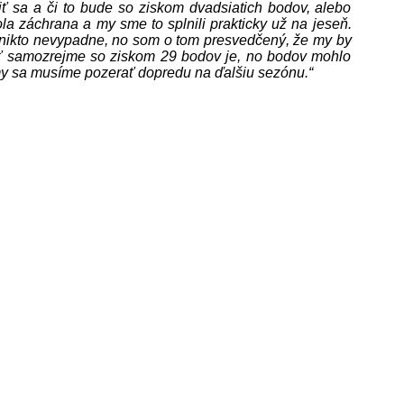
ť sa a či to bude so ziskom dvadsiatich bodov, alebo
la záchrana a my sme to splnili prakticky už na jeseň.
 nikto nevypadne, no som o tom presvedčený, že my by
sť samozrejme so ziskom 29 bodov je, no bodov mohlo
 my sa musíme pozerať dopredu na ďalšiu sezónu.“