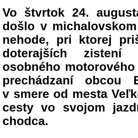
Vo štvrtok 24. augus
došlo v michalovskom
nehode, pri ktorej pr
doterajších zistení
osobného motorového v
prechádzaní obcou B
v smere od mesta Veľk
cesty vo svojom jazd
chodca.