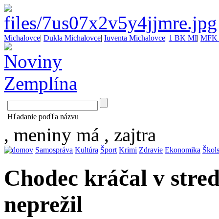
Michalovce
|
Dukla Michalovce
|
Iuventa Michalovce
|
1 BK MI
|
MFK 
Hľadanie poďľa názvu
, meniny má
, zajtra
Samospráva
Kultúra
Šport
Krimi
Zdravie
Ekonomika
Škol
Chodec kráčal v stred
neprežil