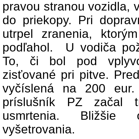
pravou stranou vozidla, 
do priekopy. Pri dopra
utrpel zranenia, ktor
podľahol. U vodiča poži
To, či bol pod vplyv
zisťované pri pitve. Pr
vyčíslená na 200 eur. 
príslušník PZ začal t
usmrtenia. Bližšie
vyšetrovania.