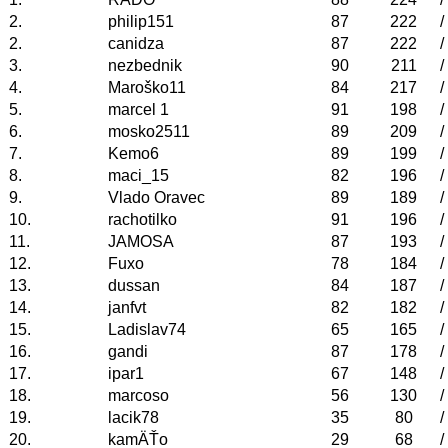
2.
philip151
87
222
/
2.
canidza
87
222
/
3.
nezbednik
90
211
/
4.
Maroško11
84
217
/
5.
marcel 1
91
198
/
6.
mosko2511
89
209
/
7.
Kemo6
89
199
/
8.
maci_15
82
196
/
9.
Vlado Oravec
89
189
/
10.
rachotilko
91
196
/
11.
JAMOSA
87
193
/
12.
Fuxo
78
184
/
13.
dussan
84
187
/
14.
janfvt
82
182
/
15.
Ladislav74
65
165
/
16.
gandi
87
178
/
17.
ipar1
67
148
/
18.
marcoso
56
130
/
19.
lacik78
35
80
/
20.
kamÄŤo
29
68
/