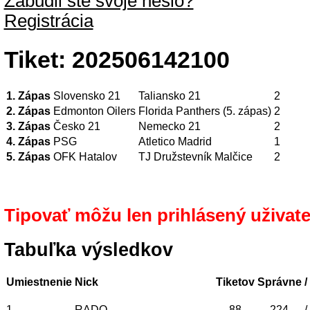
Zabudli ste svoje heslo?
Registrácia
Tiket: 202506142100
1. Zápas
Slovensko 21
Taliansko 21
2
2. Zápas
Edmonton Oilers
Florida Panthers (5. zápas)
2
3. Zápas
Česko 21
Nemecko 21
2
4. Zápas
PSG
Atletico Madrid
1
5. Zápas
OFK Hatalov
TJ Družstevník Malčice
2
Tipovať môžu len prihlásený uživate
Tabuľka výsledkov
Umiestnenie
Nick
Tiketov
Správne
/
1.
RADO
88
224
/