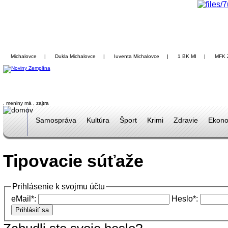
Michalovce
|
Dukla Michalovce
|
Iuventa Michalovce
|
1 BK MI
|
MFK 
, meniny má
, zajtra
Samospráva
Kultúra
Šport
Krimi
Zdravie
Ekono
Tipovacie súťaže
Prihlásenie k svojmu účtu
eMail*:
Heslo*: