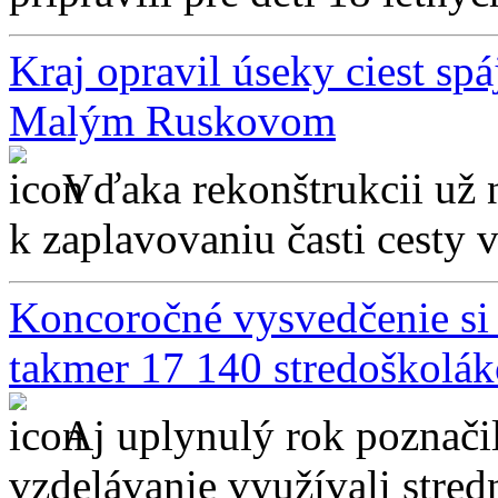
Kraj opravil úseky ciest sp
Malým Ruskovom
Vďaka rekonštrukcii už
k zaplavovaniu časti cesty 
Koncoročné vysvedčenie si
takmer 17 140 stredoškolá
Aj uplynulý rok poznači
vzdelávanie využívali stredn