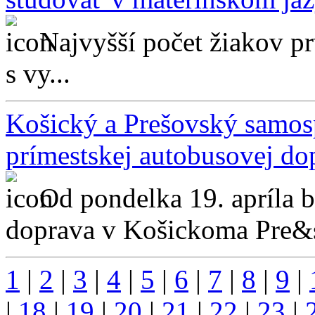
Najvyšší počet žiakov p
s vy...
Košický a Prešovský samosp
prímestskej autobusovej do
Od pondelka 19. apríla 
doprava v Košickoma Pre&s
1
|
2
|
3
|
4
|
5
|
6
|
7
|
8
|
9
|
|
18
|
19
|
20
|
21
|
22
|
23
|