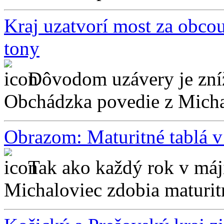
Kraj uzatvorí most za obcou
tony
Dôvodom uzávery je zníž
Obchádzka povedie z Micha
Obrazom: Maturitné tablá 
Tak ako každý rok v máji
Michaloviec zdobia maturitn