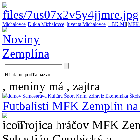
Michalovce
|
Dukla Michalovce
|
Iuventa Michalovce
|
1 BK MI
|
MFK 
Hľadanie poďľa názvu
, meniny má
, zajtra
Samospráva
Kultúra
Šport
Krimi
Zdravie
Ekonomika
Škol
Futbalisti MFK Zemplín na
Trojica hráčov MFK Zem
Sebastián Gembický a ...