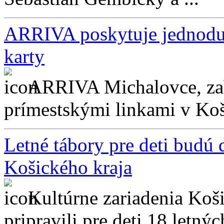
ARRIVA poskytuje jednoduc
karty
ARRIVA Michalovce, zab
prímestskými linkami v Koš
Letné tábory pre deti budú
Košického kraja
Kultúrne zariadenia Koš
pripravili pre deti 18 letnýc