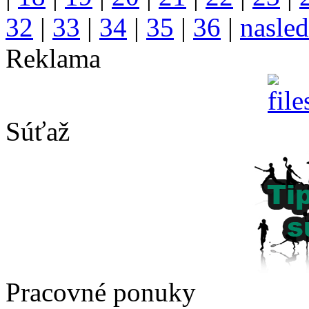
32
|
33
|
34
|
35
|
36
|
nasled
Reklama
Súťaž
Pracovné ponuky