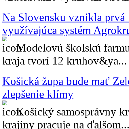
Na Slovensku vznikla prvá
využívajúca systém Agrokr
Modelovú školskú farm
kraja tvorí 12 kruhov&ya...
Košická župa bude mať Zele
zlepšenie klímy
Košický samosprávny kr
krajiny pracuje na ďalšom..