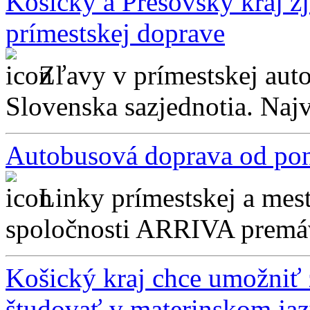
Košický a Prešovský kraj z
prímestskej doprave
Zľavy v prímestskej aut
Slovenska sazjednotia. Najv
Autobusová doprava od pon
Linky prímestskej a mes
spoločnosti ARRIVA premáva
Košický kraj chce umožniť
študovať v materinskom ja