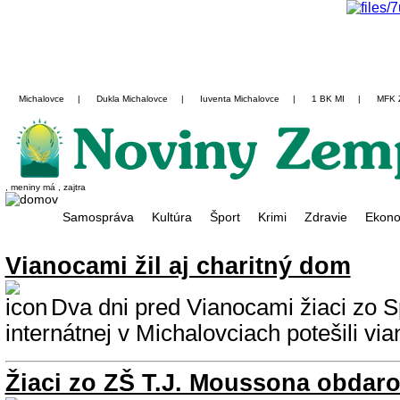
Michalovce
|
Dukla Michalovce
|
Iuventa Michalovce
|
1 BK MI
|
MFK 
, meniny má
, zajtra
Samospráva
Kultúra
Šport
Krimi
Zdravie
Ekono
Vianocami žil aj charitný dom
Dva dni pred Vianocami žiaci zo S
internátnej v Michalovciach potešili vi
Žiaci zo ZŠ T.J. Moussona obdaro