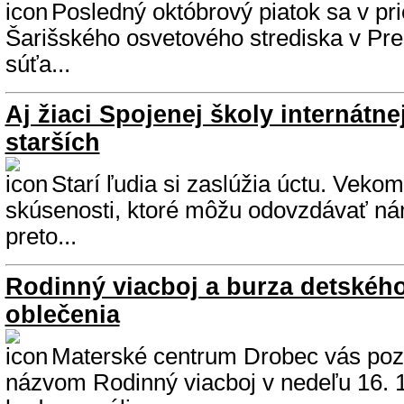
Posledný októbrový piatok sa v pr
Šarišského osvetového strediska v Pr
súťa...
Aj žiaci Spojenej školy internátnej 
starších
Starí ľudia si zaslúžia úctu. Veko
skúsenosti, ktoré môžu odovzdávať n
preto...
Rodinný viacboj a burza detskéh
oblečenia
Materské centrum Drobec vás poz
názvom Rodinný viacboj v nedeľu 16. 1