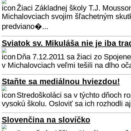
Žiaci Základnej školy T.J. Mousso
Michalovciach svojim šľachetným sku
predviano�...
Sviatok sv. Mikuláša nie je iba tra
Dňa 7.12.2011 sa žiaci zo Spojenej
v Michalovciach veľmi tešili na dlho o
Staňte sa mediálnou hviezdou!
Stredoškoláci sa v týchto dňoch r
vysokú školu. Osloviť sa ich rozhodli aj
Slovenčina na slovíčko