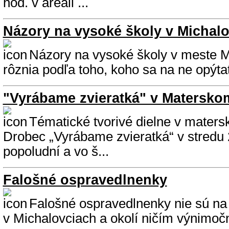
hod. v areáli ...
Názory na vysoké školy v Michal
Názory na vysoké školy v meste M
rôznia podľa toho, koho sa na ne opýtat
"Vyrábame zvieratká" v Matersko
Tématické tvorivé dielne v maters
Drobec „Vyrábame zvieratká“ v stredu 
popoludní a vo š...
Falošné ospravedlnenky
Falošné ospravedlnenky nie sú na
v Michalovciach a okolí ničím výnimočný