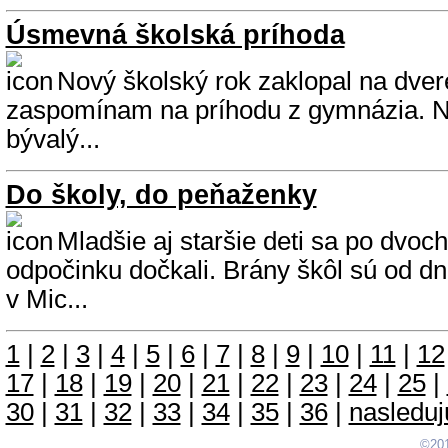
Úsmevná školská príhoda
Nový školský rok zaklopal na dvere
zaspomínam na príhodu z gymnázia. Na
bývalý...
Do školy, do peňaženky
Mladšie aj staršie deti sa po dvo
odpočinku dočkali. Brány škôl sú od dn
v Mic...
1
|
2
|
3
|
4
|
5
|
6
|
7
|
8
|
9
|
10
|
11
|
12
17
|
18
|
19
|
20
|
21
|
22
|
23
|
24
|
25
|
30
|
31
|
32
|
33
|
34
|
35
|
36
|
nasleduj
©201