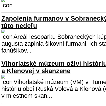
...
Zápolenia furmanov v Sobraneck
túto nedeľu
Areál lesoparku Sobraneckých kúp
augusta zaplnia šikovní furmani, ich st
fanúšikov...
Vihorlatské múzeum oživí históri
a Klenovej v skanzene
Vihorlatské múzeum (VM) v Hume
históriu obcí Ruská Volová a Klenová 
v miestnom skan...