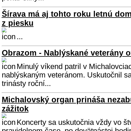
Šírava má aj tohto roku letnú do
z piesku
...
Obrazom - Nablýskané veterány o
Minulý víkend patril v Michalovciac
nablýskaným veteránom. Uskutočnil sa 
trinásty roční...
Michalovský organ prináša neza
zážitok
Koncerty sa uskutočnia vždy vo št
pravidelnom čase, po devätnástej hodi