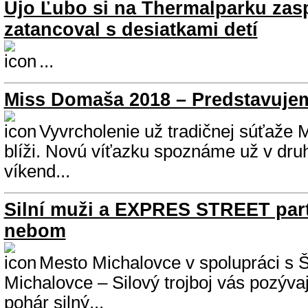
Ujo Ľubo si na Thermalparku zasp
zatancoval s desiatkami detí
...
Miss Domaša 2018 – Predstavujeme
Vyvrcholenie už tradičnej súťaže
blíži. Novú víťazku spoznáme už v dru
víkend...
Silní muži a EXPRES STREET par
nebom
Mesto Michalovce v spolupráci s 
Michalovce – Silový trojboj vás pozýva
pohár silný...