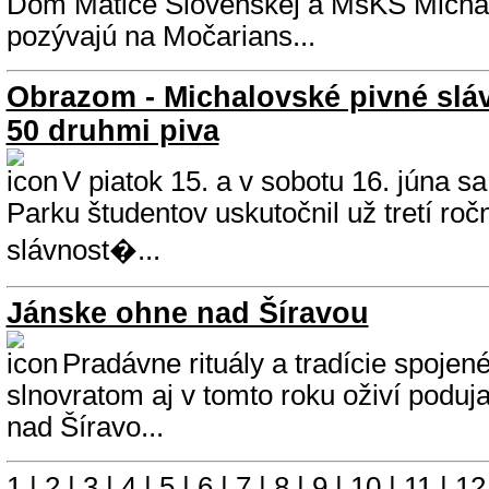
Dom Matice Slovenskej a MsKS Micha
pozývajú na Močarians...
Obrazom - Michalovské pivné slávn
50 druhmi piva
V piatok 15. a v sobotu 16. júna 
Parku študentov uskutočnil už tretí roč
slávnost�...
Jánske ohne nad Šíravou
Pradávne rituály a tradície spojen
slnovratom aj v tomto roku oživí poduj
nad Šíravo...
1
|
2
|
3
|
4
|
5
|
6
|
7
|
8
|
9
|
10
|
11
|
12