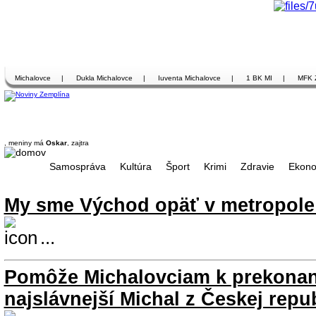
Michalovce
|
Dukla Michalovce
|
Iuventa Michalovce
|
1 BK MI
|
MFK 
, meniny má
Oskar
, zajtra
Samospráva
Kultúra
Šport
Krimi
Zdravie
Ekono
My sme Východ opäť v metropole
...
Pomôže Michalovciam k prekonan
najslávnejší Michal z Českej repu