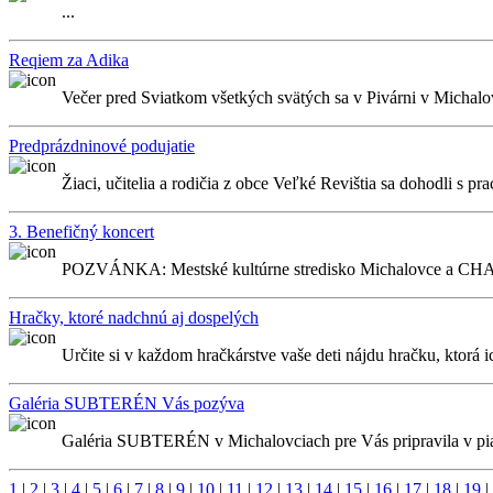
...
Reqiem za Adika
Večer pred Sviatkom všetkých svätých sa v Pivárni v Michalo
Predprázdninové podujatie
Žiaci, učitelia a rodičia z obce Veľké Revištia sa dohodli s p
3. Benefičný koncert
POZVÁNKA: Mestské kultúrne stredisko Michalovce a CHARI
Hračky, ktoré nadchnú aj dospelých
Určite si v každom hračkárstve vaše deti nájdu hračku, ktorá 
Galéria SUBTERÉN Vás pozýva
Galéria SUBTERÉN v Michalovciach pre Vás pripravila v piat
1
|
2
|
3
|
4
|
5
|
6
|
7
|
8
|
9
|
10
|
11
|
12
|
13
|
14
|
15
|
16
|
17
|
18
|
19
|