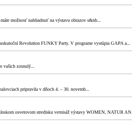
máte možnosť nahliadnuť na výstavu obrazov s&nb...
 uskutoční Revolution FUNKY Party. V programe vystúpia GAPA a...
 vašich zosnulý...
ovciach pripravila v dňoch 4. – 30. novemb...
línskom osvetovom stredisku vernisáž výstavy WOMEN, NATUR AN.