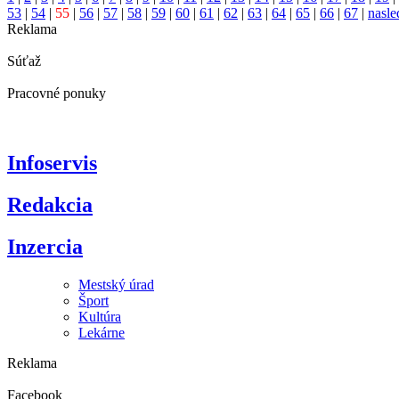
53
|
54
|
55
|
56
|
57
|
58
|
59
|
60
|
61
|
62
|
63
|
64
|
65
|
66
|
67
|
nasle
Reklama
Súťaž
Pracovné ponuky
Infoservis
Redakcia
Inzercia
Mestský úrad
Šport
Kultúra
Lekárne
Reklama
Facebook