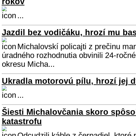
rokov
...
Jazdil bez vodičáku, hrozí mu ba
Michalovskí policajti z prečinu ma
úradného rozhodnutia obvinili 24-ročné
okresu Micha...
Ukradla motorovú pílu, hrozí jej 
...
Šiesti Michalovčania skoro spôso
katastrofu
Odcudzili káble z čerpadiel, ktoré 