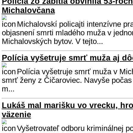
Polícia zo zabitia obvinila 53-roč
Michalovčana
Michalovskí policajti intenzívne pr
objasnení smrti mladého muža v jedn
Michalovských bytov. V tejto...
Polícia vyšetruje smrť muža aj 
Polícia vyšetruje smrť muža v Mic
smrť ženy z Čičaroviec. Navyše počas v
m...
Lukáš mal marišku vo vrecku, hr
väzenie
Vyšetrovateľ odboru kriminálnej po