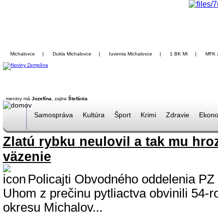
Michalovce
|
Dukla Michalovce
|
Iuventa Michalovce
|
1 BK MI
|
MFK 
, meniny má
Jozefína
, zajtra
Štefánia
Samospráva
Kultúra
Šport
Krimi
Zdravie
Ekono
Zlatú rybku neulovil a tak mu hroz
väzenie
Policajti Obvodného oddelenia PZ
Uhom z prečinu pytliactva obvinili 54-
okresu Michalov...