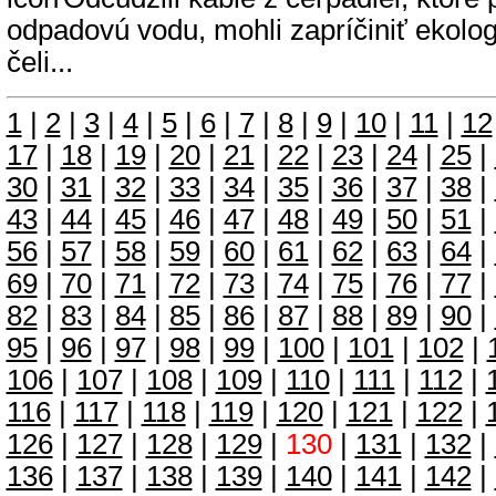
odpadovú vodu, mohli zapríčiniť ekolog
čeli...
1
|
2
|
3
|
4
|
5
|
6
|
7
|
8
|
9
|
10
|
11
|
12
17
|
18
|
19
|
20
|
21
|
22
|
23
|
24
|
25
|
30
|
31
|
32
|
33
|
34
|
35
|
36
|
37
|
38
|
43
|
44
|
45
|
46
|
47
|
48
|
49
|
50
|
51
|
56
|
57
|
58
|
59
|
60
|
61
|
62
|
63
|
64
|
69
|
70
|
71
|
72
|
73
|
74
|
75
|
76
|
77
|
82
|
83
|
84
|
85
|
86
|
87
|
88
|
89
|
90
|
95
|
96
|
97
|
98
|
99
|
100
|
101
|
102
|
106
|
107
|
108
|
109
|
110
|
111
|
112
|
116
|
117
|
118
|
119
|
120
|
121
|
122
|
126
|
127
|
128
|
129
|
130
|
131
|
132
|
136
|
137
|
138
|
139
|
140
|
141
|
142
|