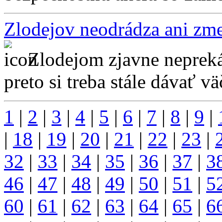
Zlodejov neodrádza ani zm
Zlodejom zjavne nepreká
preto si treba stále dávať vä
1
|
2
|
3
|
4
|
5
|
6
|
7
|
8
|
9
|
|
18
|
19
|
20
|
21
|
22
|
23
|
32
|
33
|
34
|
35
|
36
|
37
|
3
46
|
47
|
48
|
49
|
50
|
51
|
5
60
|
61
|
62
|
63
|
64
|
65
|
6