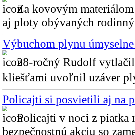
Za kovovým materiálom s
aj ploty obývaných rodinný
Výbuchom plynu úmyselne 
28-ročný Rudolf vytlačil
kliešťami uvoľnil uzáver p
Policajti si posvietili aj n
Policajti v noci z piatk
bezpečnostnú akciu so zamer