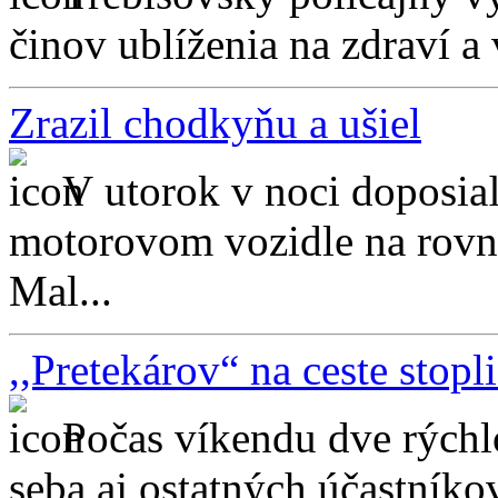
činov ublíženia na zdraví a 
Zrazil chodkyňu a ušiel
V utorok v noci doposia
motorovom vozidle na rovn
Mal...
,,Pretekárov“ na ceste stopli
Počas víkendu dve rýchl
seba aj ostatných účastníkov