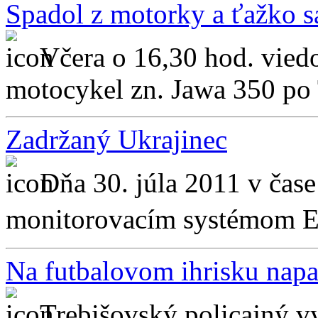
Spadol z motorky a ťažko sa
Včera o 16,30 hod. vied
motocykel zn. Jawa 350 po 
Zadržaný Ukrajinec
Dňa 30. júla 2011 v čas
monitorovacím systémom E
Na futbalovom ihrisku nap
Trebišovský policajný vy