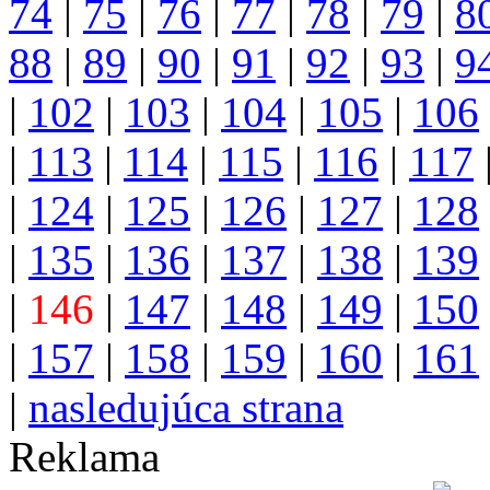
74
|
75
|
76
|
77
|
78
|
79
|
8
88
|
89
|
90
|
91
|
92
|
93
|
9
|
102
|
103
|
104
|
105
|
106
|
113
|
114
|
115
|
116
|
117
|
124
|
125
|
126
|
127
|
128
|
135
|
136
|
137
|
138
|
139
|
146
|
147
|
148
|
149
|
150
|
157
|
158
|
159
|
160
|
161
|
nasledujúca strana
Reklama