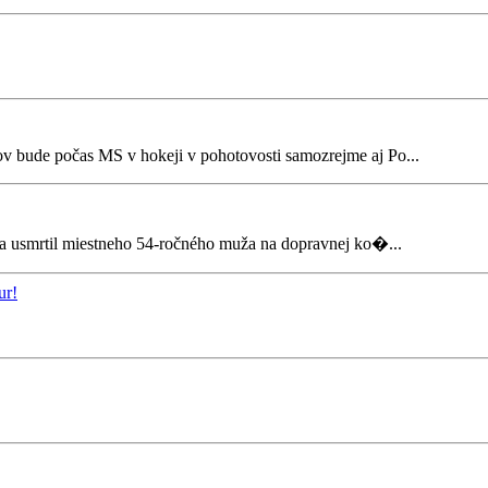
v bude počas MS v hokeji v pohotovosti samozrejme aj Po...
l a usmrtil miestneho 54-ročného muža na dopravnej ko�...
ur!