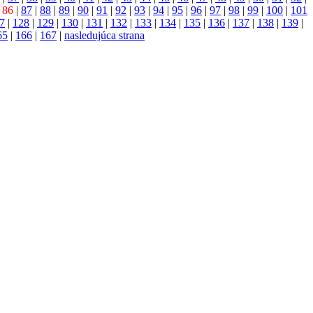
|
86
|
87
|
88
|
89
|
90
|
91
|
92
|
93
|
94
|
95
|
96
|
97
|
98
|
99
|
100
|
101
7
|
128
|
129
|
130
|
131
|
132
|
133
|
134
|
135
|
136
|
137
|
138
|
139
|
65
|
166
|
167
|
nasledujúca strana