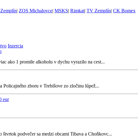
Zemplín
|
ZOS Michalovce
|
MSKS
|
Rimkat
|
TV Zemplín
|
CK Bomex
stvo
Inzercia
n
ac ako 1 promile alkoholu v dychu vyrazilo na cest...
a Policajného zboru v Trebišove zo zločinu lúpež...
0 eur
vo štvrtok podvečer sa medzi obcami Tibava a Choňkovc...