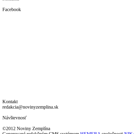
Facebook
Kontakt
redakcia@novinyzemplina.sk
Návštevnosť
©2012 Noviny Zemplína
Generované redakčným CMS systémom
HEMERA
spoločnosti
NIKA