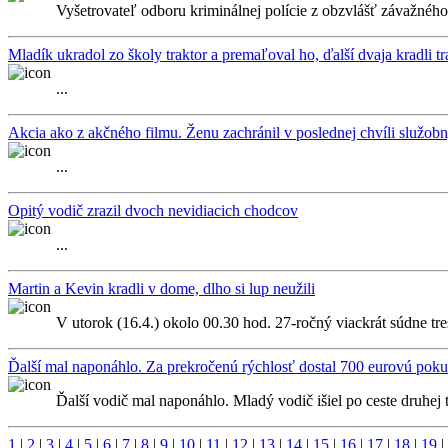
Vyšetrovateľ odboru kriminálnej polície z obzvlášť závažného
Mladík ukradol zo školy traktor a premaľoval ho, ďalší dvaja kradli t
...
Akcia ako z akčného filmu. Ženu zachránil v poslednej chvíli služob
...
Opitý vodič zrazil dvoch nevidiacich chodcov
...
Martin a Kevin kradli v dome, dlho si lup neužili
V utorok (16.4.) okolo 00.30 hod. 27-ročný viackrát súdne tre
Ďalší mal naponáhlo. Za prekročenú rýchlosť dostal 700 eurovú poku
Ďalší vodič mal naponáhlo. Mladý vodič išiel po ceste druhej t
1
|
2
|
3
|
4
|
5
|
6
|
7
|
8
|
9
|
10
|
11
|
12
|
13
|
14
|
15
|
16
|
17
|
18
|
19
|