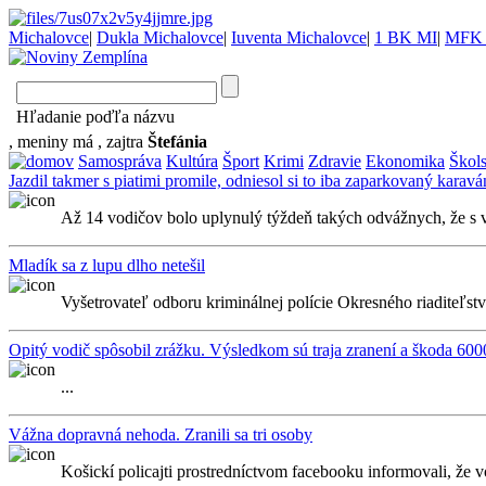
Michalovce
|
Dukla Michalovce
|
Iuventa Michalovce
|
1 BK MI
|
MFK 
Hľadanie poďľa názvu
, meniny má
, zajtra
Štefánia
Samospráva
Kultúra
Šport
Krimi
Zdravie
Ekonomika
Škol
Jazdil takmer s piatimi promile, odniesol si to iba zaparkovaný karavá
Až 14 vodičov bolo uplynulý týždeň takých odvážnych, že s vi
Mladík sa z lupu dlho netešil
Vyšetrovateľ odboru kriminálnej polície Okresného riaditeľstv
Opitý vodič spôsobil zrážku. Výsledkom sú traja zranení a škoda 600
...
Vážna dopravná nehoda. Zranili sa tri osoby
Košickí policajti prostredníctvom facebooku informovali, že 