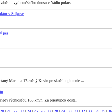
 zločinu vydieračského únosu v štádiu pokusu...
raktor v Sejkove
ný pes
staný Martin a 17-ročný Kevin preskočili oplotenie ...
tu
riedy rýchlosťou 163 km/h. Za priestupok dostal ...
20
|
21
|
22
|
23
|
24
|
25
|
26
|
27
|
28
|
29
|
30
|
31
|
32
|
33
|
34
|
35
|
36