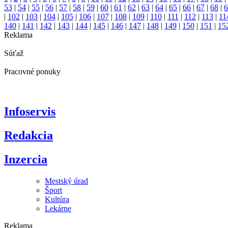
53
|
54
|
55
|
56
|
57
|
58
|
59
|
60
|
61
|
62
|
63
|
64
|
65
|
66
|
67
|
68
|
6
|
102
|
103
|
104
|
105
|
106
|
107
|
108
|
109
|
110
|
111
|
112
|
113
|
11
140
|
141
|
142
|
143
|
144
|
145
|
146
|
147
|
148
|
149
|
150
|
151
|
15
Reklama
Súťaž
Pracovné ponuky
Infoservis
Redakcia
Inzercia
Mestský úrad
Šport
Kultúra
Lekárne
Reklama