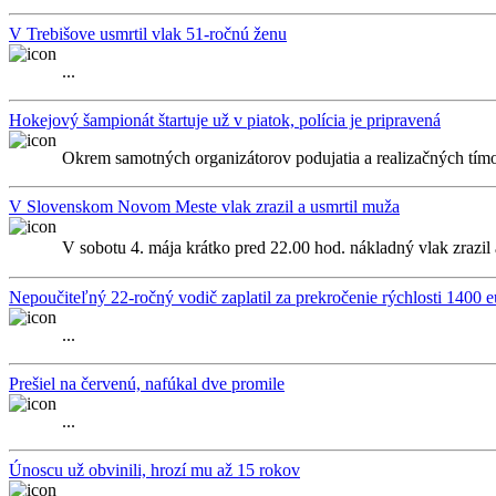
V Trebišove usmrtil vlak 51-ročnú ženu
...
Hokejový šampionát štartuje už v piatok, polícia je pripravená
Okrem samotných organizátorov podujatia a realizačných tímo
V Slovenskom Novom Meste vlak zrazil a usmrtil muža
V sobotu 4. mája krátko pred 22.00 hod. nákladný vlak zrazi
Nepoučiteľný 22-ročný vodič zaplatil za prekročenie rýchlosti 1400 e
...
Prešiel na červenú, nafúkal dve promile
...
Únoscu už obvinili, hrozí mu až 15 rokov