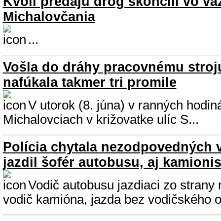
Kvôli predaju drog skončili vo vä
Michalovčania
...
Vošla do dráhy pracovnému stroj
nafúkala takmer tri promile
V utorok (8. júna) v ranných hodin
Michalovciach v križovatke ulíc S...
Polícia chytala nezodpovedných v
jazdil šofér autobusu, aj kamionis
Vodič autobusu jazdiaci zo strany n
vodič kamióna, jazda bez vodičského o