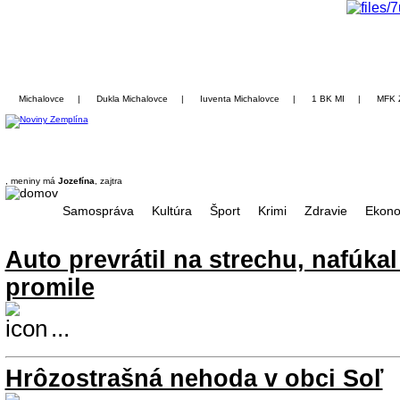
Michalovce
|
Dukla Michalovce
|
Iuventa Michalovce
|
1 BK MI
|
MFK 
, meniny má
Jozefína
, zajtra
Samospráva
Kultúra
Šport
Krimi
Zdravie
Ekono
Auto prevrátil na strechu, nafúkal
promile
...
Hrôzostrašná nehoda v obci Soľ