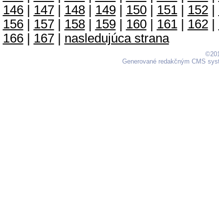
146
|
147
|
148
|
149
|
150
|
151
|
152
|
156
|
157
|
158
|
159
|
160
|
161
|
162
|
166
|
167
|
nasledujúca strana
©201
Generované redakčným CMS sy