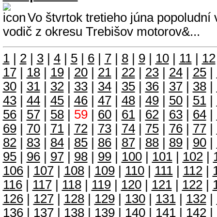
Vo štvrtok tretieho júna popoludní 
vodič z okresu Trebišov motorov&...
1
|
2
|
3
|
4
|
5
|
6
|
7
|
8
|
9
|
10
|
11
|
12
17
|
18
|
19
|
20
|
21
|
22
|
23
|
24
|
25
|
30
|
31
|
32
|
33
|
34
|
35
|
36
|
37
|
38
|
43
|
44
|
45
|
46
|
47
|
48
|
49
|
50
|
51
|
56
|
57
|
58
|
59
|
60
|
61
|
62
|
63
|
64
|
69
|
70
|
71
|
72
|
73
|
74
|
75
|
76
|
77
|
82
|
83
|
84
|
85
|
86
|
87
|
88
|
89
|
90
|
95
|
96
|
97
|
98
|
99
|
100
|
101
|
102
|
106
|
107
|
108
|
109
|
110
|
111
|
112
|
116
|
117
|
118
|
119
|
120
|
121
|
122
|
126
|
127
|
128
|
129
|
130
|
131
|
132
|
136
|
137
|
138
|
139
|
140
|
141
|
142
|