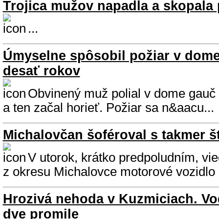
Trojica mužov napadla a skopala 
...
Úmyselne spôsobil požiar v dome
desať rokov
Obvinený muž polial v dome gauč
a ten začal horieť. Požiar sa n&aacu...
Michalovčan šoféroval s takmer š
V utorok, krátko predpoludním, vi
z okresu Michalovce motorové vozidlo z
Hrozivá nehoda v Kuzmiciach. Vo
dve promile