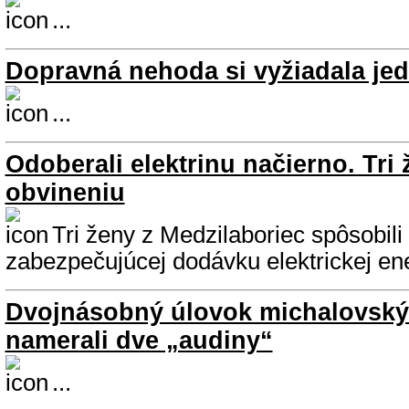
...
Dopravná nehoda si vyžiadala jed
...
Odoberali elektrinu načierno. Tri 
obvineniu
Tri ženy z Medzilaboriec spôsobili
zabezpečujúcej dodávku elektrickej ene
Dvojnásobný úlovok michalovskýc
namerali dve „audiny“
...