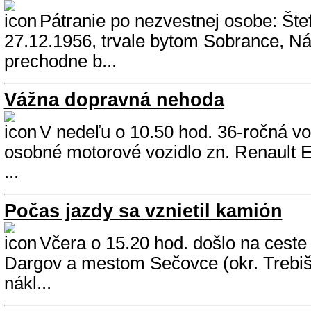
Pátranie po nezvestnej osobe: Štef
27.12.1956, trvale bytom Sobrance, Ná
prechodne b...
Vážna dopravná nehoda
V nedeľu o 10.50 hod. 36-ročná vod
osobné motorové vozidlo zn. Renault 
...
Počas jazdy sa vznietil kamión
Včera o 15.20 hod. došlo na cest
Dargov a mestom Sečovce (okr. Trebiš
nákl...