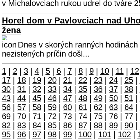
v Michalovciach rukou udrel do tváre 25
Horel dom v Pavlovciach nad Uh
žena
Dnes v skorých ranných hodinách 
nezistených príčin došl...
1
|
2
|
3
|
4
|
5
|
6
|
7
|
8
|
9
|
10
|
11
|
12
17
|
18
|
19
|
20
|
21
|
22
|
23
|
24
|
25
|
30
|
31
|
32
|
33
|
34
|
35
|
36
|
37
|
38
|
43
|
44
|
45
|
46
|
47
|
48
|
49
|
50
|
51
|
56
|
57
|
58
|
59
|
60
|
61
|
62
|
63
|
64
|
69
|
70
|
71
|
72
|
73
|
74
|
75
|
76
|
77
|
82
|
83
|
84
|
85
|
86
|
87
|
88
|
89
|
90
|
95
|
96
|
97
|
98
|
99
|
100
|
101
|
102
|