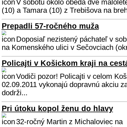
V sobotu okolo obeda dve malolet
(10) a Tamara (10) z Trebišova na brehu
Prepadli 57-ročného muža
Doposiaľ nezistený páchateľ v sob
na Komenského ulici v Sečovciach (okr.
Policajti v Košickom kraji na ces
Vodiči pozor! Policajti v celom Ko
02.09.2011 vykonajú dopravnú akciu 
dodrži...
Pri útoku kopol ženu do hlavy
32-ročný Martin z Michaloviec na Š