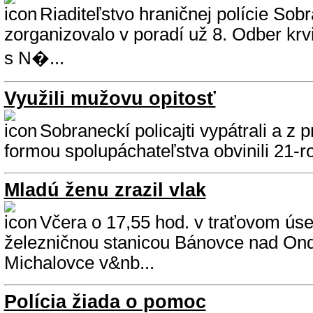
Riaditeľstvo hraničnej polície Sob
zorganizovalo v poradí už 8. Odber krvi
s N�...
Využili mužovu opitosť
Sobraneckí policajti vypátrali a z 
formou spolupáchateľstva obvinili 21-r
Mladú ženu zrazil vlak
Včera o 17,55 hod. v traťovom ús
železničnou stanicou Bánovce nad On
Michalovce v&nb...
Polícia žiada o pomoc