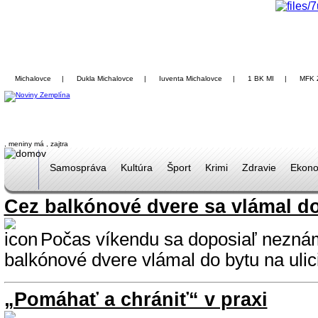
Michalovce
|
Dukla Michalovce
|
Iuventa Michalovce
|
1 BK MI
|
MFK 
, meniny má
, zajtra
Samospráva
Kultúra
Šport
Krimi
Zdravie
Ekono
Cez balkónové dvere sa vlámal d
Počas víkendu sa doposiaľ nezná
balkónové dvere vlámal do bytu na ulic
„Pomáhať a chrániť“ v praxi