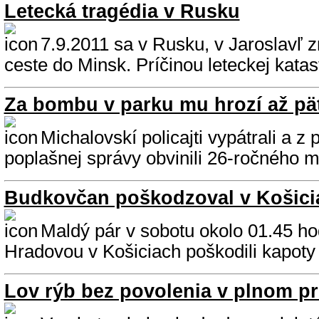
Letecká tragédia v Rusku
7.9.2011 sa v Rusku, v Jaroslavľ zr
ceste do Minsk. Príčinou leteckej katastr
Za bombu v parku mu hrozí až pä
Michalovskí policajti vypátrali a z 
poplašnej správy obvinili 26-ročného m
Budkovčan poškodzoval v Košici
Maldý pár v sobotu okolo 01.45 h
Hradovou v Košiciach poškodili kapoty 
Lov rýb bez povolenia v plnom p