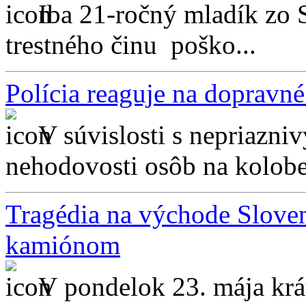
Iba 21-ročný mladík zo 
trestného činu poško...
Polícia reaguje na dopravn
V súvislosti s nepriazn
nehodovosti osôb na kolobež
Tragédia na východe Sloven
kamiónom
V pondelok 23. mája krá