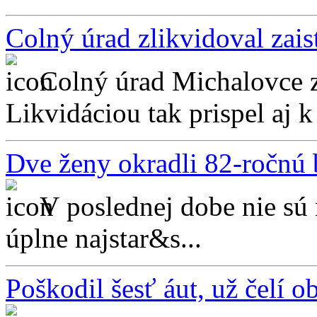
Colný úrad zlikvidoval zais
Colný úrad Michalovce z
Likvidáciou tak prispel aj k 
Dve ženy okradli 82-ročnú
V poslednej dobe nie sú
úplne najstar&s...
Poškodil šesť áut, už čelí o