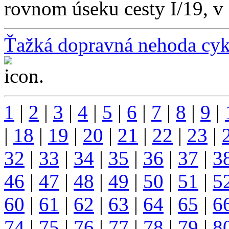
rovnom úseku cesty I/19, v 
Ťažká dopravná nehoda cyk
...
1
|
2
|
3
|
4
|
5
|
6
|
7
|
8
|
9
|
|
18
|
19
|
20
|
21
|
22
|
23
|
32
|
33
|
34
|
35
|
36
|
37
|
3
46
|
47
|
48
|
49
|
50
|
51
|
5
60
|
61
|
62
|
63
|
64
|
65
|
6
74
|
75
|
76
|
77
|
78
|
79
|
8