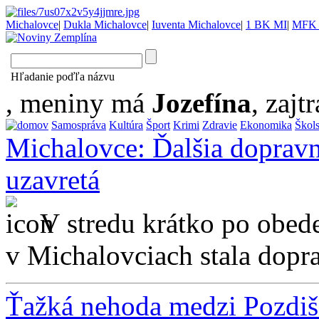
Michalovce
|
Dukla Michalovce
|
Iuventa Michalovce
|
1 BK MI
|
MFK 
Hľadanie poďľa názvu
, meniny má
Jozefína
, zajtr
Samospráva
Kultúra
Šport
Krimi
Zdravie
Ekonomika
Škol
Michalovce: Ďalšia dopravn
uzavretá
V stredu krátko po obede
v Michalovciach stala dopra
Ťažká nehoda medzi Pozdiš