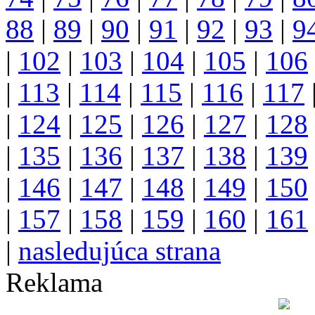
88
|
89
|
90
|
91
|
92
|
93
|
9
|
102
|
103
|
104
|
105
|
106
|
113
|
114
|
115
|
116
|
117
|
124
|
125
|
126
|
127
|
128
|
135
|
136
|
137
|
138
|
139
|
146
|
147
|
148
|
149
|
150
|
157
|
158
|
159
|
160
|
161
|
nasledujúca strana
Reklama