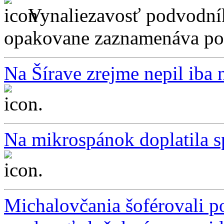
Vynaliezavosť podvodník
opakovane zaznamenáva pod
Na Šírave zrejme nepil iba 
...
Na mikrospánok doplatila 
...
Michalovčania šoférovali p