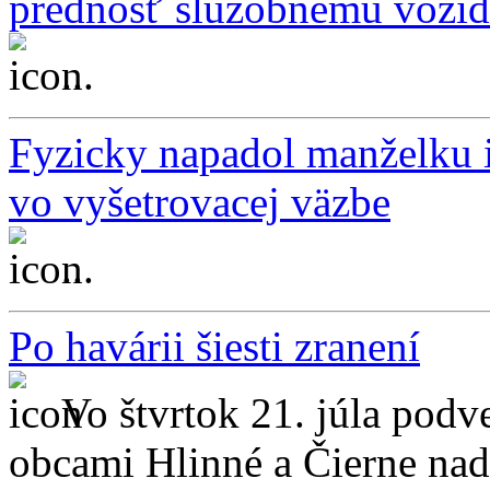
prednosť služobnému vozid
...
Fyzicky napadol manželku i
vo vyšetrovacej väzbe
...
Po havárii šiesti zranení
Vo štvrtok 21. júla podv
obcami Hlinné a Čierne nad 