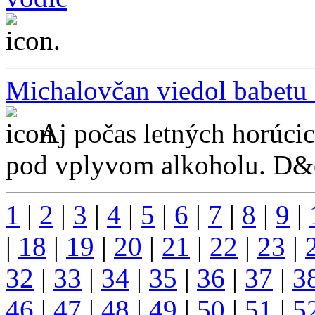
...
Michalovčan viedol babetu 
Aj počas letných horúcic
pod vplyvom alkoholu. D&o
1
|
2
|
3
|
4
|
5
|
6
|
7
|
8
|
9
|
|
18
|
19
|
20
|
21
|
22
|
23
|
32
|
33
|
34
|
35
|
36
|
37
|
3
46
|
47
|
48
|
49
|
50
|
51
|
5