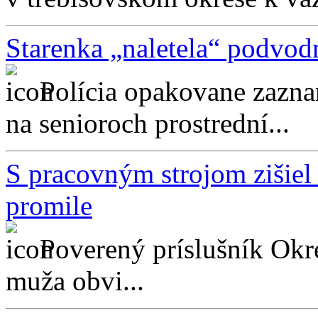
Starenka „naletela“ podvodn
Polícia opakovane zazna
na senioroch prostrední...
S pracovným strojom zišiel 
promile
Poverený príslušník Okr
muža obvi...