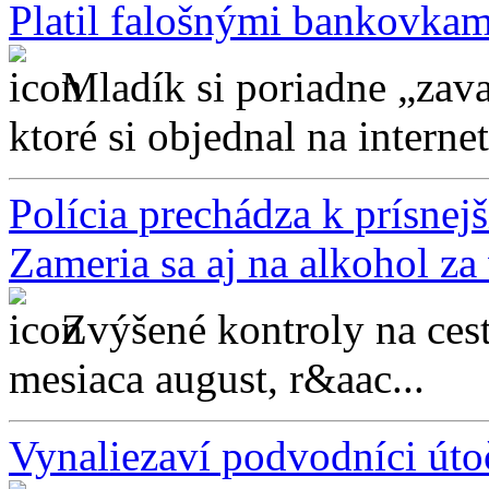
Platil falošnými bankovkam
Mladík si poriadne „zava
ktoré si objednal na internet
Polícia prechádza k prísnej
Zameria sa aj na alkohol z
Zvýšené kontroly na ces
mesiaca august, r&aac...
Vynaliezaví podvodníci úto