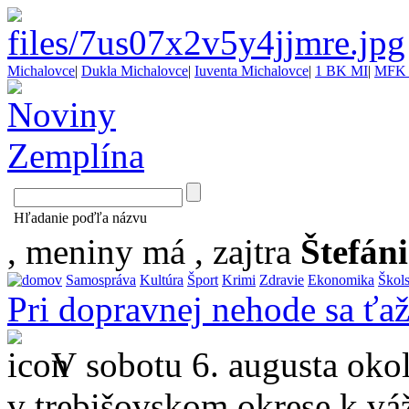
Michalovce
|
Dukla Michalovce
|
Iuventa Michalovce
|
1 BK MI
|
MFK 
Hľadanie poďľa názvu
, meniny má
, zajtra
Štefán
Samospráva
Kultúra
Šport
Krimi
Zdravie
Ekonomika
Škol
Pri dopravnej nehode sa ťaž
V sobotu 6. augusta oko
v trebišovskom okrese k váž