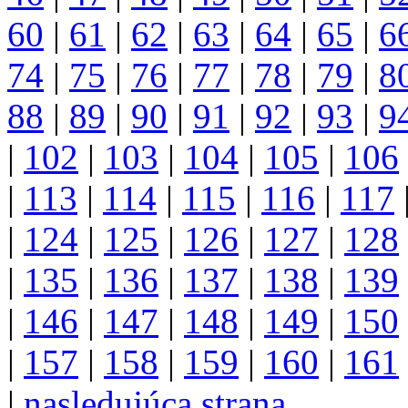
60
|
61
|
62
|
63
|
64
|
65
|
6
74
|
75
|
76
|
77
|
78
|
79
|
8
88
|
89
|
90
|
91
|
92
|
93
|
9
|
102
|
103
|
104
|
105
|
106
|
113
|
114
|
115
|
116
|
117
|
124
|
125
|
126
|
127
|
128
|
135
|
136
|
137
|
138
|
139
|
146
|
147
|
148
|
149
|
150
|
157
|
158
|
159
|
160
|
161
|
nasledujúca strana