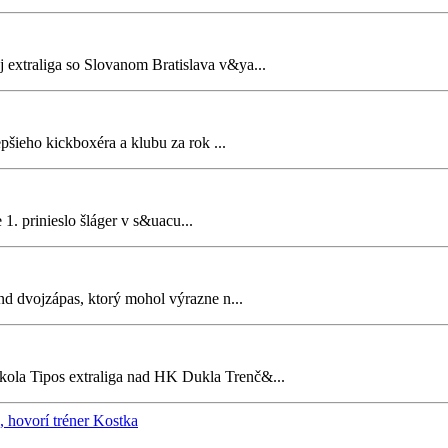
extraliga so Slovanom Bratislava v&ya...
pšieho kickboxéra a klubu za rok ...
 1. prinieslo šláger v s&uacu...
d dvojzápas, ktorý mohol výrazne n...
kola Tipos extraliga nad HK Dukla Trenč&...
, hovorí tréner Kostka