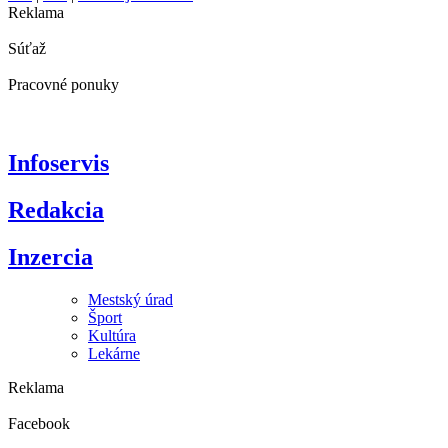
Reklama
Súťaž
Pracovné ponuky
Infoservis
Redakcia
Inzercia
Mestský úrad
Šport
Kultúra
Lekárne
Reklama
Facebook