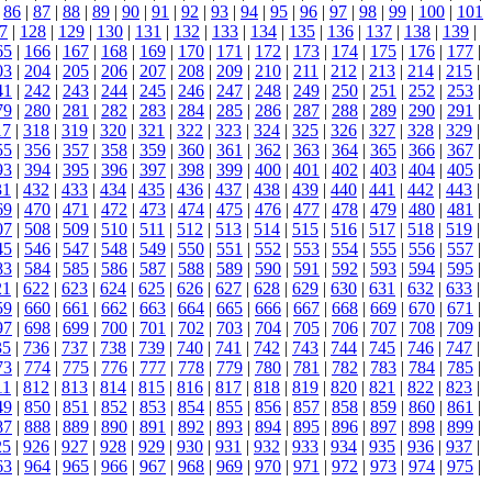
|
86
|
87
|
88
|
89
|
90
|
91
|
92
|
93
|
94
|
95
|
96
|
97
|
98
|
99
|
100
|
101
7
|
128
|
129
|
130
|
131
|
132
|
133
|
134
|
135
|
136
|
137
|
138
|
139
|
65
|
166
|
167
|
168
|
169
|
170
|
171
|
172
|
173
|
174
|
175
|
176
|
177
|
03
|
204
|
205
|
206
|
207
|
208
|
209
|
210
|
211
|
212
|
213
|
214
|
215
|
41
|
242
|
243
|
244
|
245
|
246
|
247
|
248
|
249
|
250
|
251
|
252
|
253
|
79
|
280
|
281
|
282
|
283
|
284
|
285
|
286
|
287
|
288
|
289
|
290
|
291
|
17
|
318
|
319
|
320
|
321
|
322
|
323
|
324
|
325
|
326
|
327
|
328
|
329
|
55
|
356
|
357
|
358
|
359
|
360
|
361
|
362
|
363
|
364
|
365
|
366
|
367
|
93
|
394
|
395
|
396
|
397
|
398
|
399
|
400
|
401
|
402
|
403
|
404
|
405
|
31
|
432
|
433
|
434
|
435
|
436
|
437
|
438
|
439
|
440
|
441
|
442
|
443
|
69
|
470
|
471
|
472
|
473
|
474
|
475
|
476
|
477
|
478
|
479
|
480
|
481
|
07
|
508
|
509
|
510
|
511
|
512
|
513
|
514
|
515
|
516
|
517
|
518
|
519
|
45
|
546
|
547
|
548
|
549
|
550
|
551
|
552
|
553
|
554
|
555
|
556
|
557
|
83
|
584
|
585
|
586
|
587
|
588
|
589
|
590
|
591
|
592
|
593
|
594
|
595
|
21
|
622
|
623
|
624
|
625
|
626
|
627
|
628
|
629
|
630
|
631
|
632
|
633
|
59
|
660
|
661
|
662
|
663
|
664
|
665
|
666
|
667
|
668
|
669
|
670
|
671
|
97
|
698
|
699
|
700
|
701
|
702
|
703
|
704
|
705
|
706
|
707
|
708
|
709
|
35
|
736
|
737
|
738
|
739
|
740
|
741
|
742
|
743
|
744
|
745
|
746
|
747
|
73
|
774
|
775
|
776
|
777
|
778
|
779
|
780
|
781
|
782
|
783
|
784
|
785
|
11
|
812
|
813
|
814
|
815
|
816
|
817
|
818
|
819
|
820
|
821
|
822
|
823
|
49
|
850
|
851
|
852
|
853
|
854
|
855
|
856
|
857
|
858
|
859
|
860
|
861
|
87
|
888
|
889
|
890
|
891
|
892
|
893
|
894
|
895
|
896
|
897
|
898
|
899
|
25
|
926
|
927
|
928
|
929
|
930
|
931
|
932
|
933
|
934
|
935
|
936
|
937
|
63
|
964
|
965
|
966
|
967
|
968
|
969
|
970
|
971
|
972
|
973
|
974
|
975
|