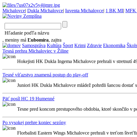
Michalovce
|
Dukla Michalovce
|
Iuventa Michalovce
|
1 BK MI
|
MFK 
Hľadanie poďľa názvu
, meniny má
Ľubomíra
, zajtra
Samospráva
Kultúra
Šport
Krimi
Zdravie
Ekonomika
Škol
Tesná prehra Michaloviec v Žiline
Hokejisti HK Dukla Ingema Michalovce prehrali v stretnutí 49.
Tesné víťazstvo znamená postup do play-off
Juniori HK Dukla Michalovce mládež pohrdli šancou dostať sa 
Päť posíl HC 19 Humenné
Tesne pred koncom prestupového obdobia, ktoré skončilo v pond
Po vysokej prehre koniec sezóny
Florbalisti Eastern Wings Michalovce prehrali v treťom štvrťfi