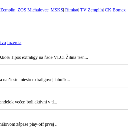
Zemplín
|
ZOS Michalovce
|
MSKS
|
Rimkat
|
TV Zemplín
|
CK Bomex
stvo
Inzercia
kola Tipos extraligy na ľade VLCI Žilina tesn...
na šieste miesto extraligovej tabuľk...
elok večer, boli aktívni v tí...
nálovom zápase play-off prvej ...