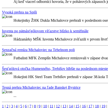
Aj keď viacerí odborníci hovoria, že v pohárových zápasoch j
Vysoká prehra na Spiši
Hokejistky ŽHK Dukla Michalovce prehrali v poslednom osem
Iuventa po pätnásťgólovom víťazstve blízko k semifinále
Hádzanárky MŠK Iuventa Michalovce zvíťazili v prvom štvrť
Senzačná remíza Michaloviec na Tehelnom poli
Futbalisti MFK Zemplín Michalovce remizovali v zápase dvads
Šesťgólová otočka Humenného, Trebišov hlbšie na poslednom mieste
Hokejisti HK Steel Team Trebišov prehrali v zápase 38.kola 
Tesná prehra Michaloviec na ľade Banskej Bystrice
...
1
|
2
|
3
|
4
|
5
|
6
|
7
|
8
|
9
|
10
|
11
|
12
|
13
|
14
|
15
|
16
|
17
|
18
|
19
|