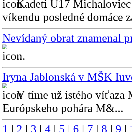
Kadeti U17 Michaloviec
víkendu posledné domáce zá
Nevídaný obrat znamenal pr
...
Iryna Jablonská v MŠK Iuve
V tíme už istého víťaza
Európskeho pohára M&...
1
|
2
|
3
|
4
|
5
|
6
|
7
|
8
|
9
|