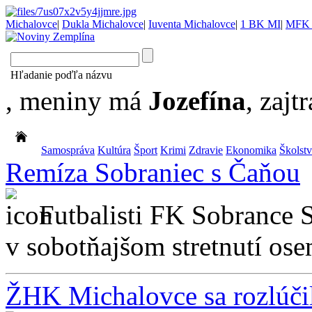
Michalovce
|
Dukla Michalovce
|
Iuventa Michalovce
|
1 BK MI
|
MFK 
Hľadanie poďľa názvu
, meniny má
Jozefína
, zajtr
Samospráva
Kultúra
Šport
Krimi
Zdravie
Ekonomika
Školst
Remíza Sobraniec s Čaňou
Futbalisti FK Sobrance 
v sobotňajšom stretnutí osem
ŽHK Michalovce sa rozlúči