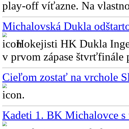
play-off víťazne. Na vlastno
Michalovská Dukla odštart
Hokejisti HK Dukla Inge
v prvom zápase štvrťfinále p
Cieľom zostať na vrchole 
...
Kadeti 1. BK Michalovce s