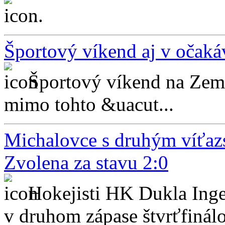
...
Športový víkend aj v očaká
Športový víkend na Zemp
mimo tohto &uacut...
Michalovce s druhým víťazs
Zvolena za stavu 2:0
Hokejisti HK Dukla Inge
v druhom zápase štvrťfinálo