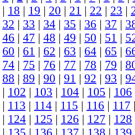
|
18
|
19
|
20
|
21
|
22
|
23
|
32
|
33
|
34
|
35
|
36
|
37
|
3
46
|
47
|
48
|
49
|
50
|
51
|
5
60
|
61
|
62
|
63
|
64
|
65
|
6
74
|
75
|
76
|
77
|
78
|
79
|
8
88
|
89
|
90
|
91
|
92
|
93
|
9
|
102
|
103
|
104
|
105
|
106
|
113
|
114
|
115
|
116
|
117
|
124
|
125
|
126
|
127
|
128
|
135
|
136
|
137
|
138
|
139