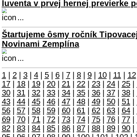
Iuventa v prvej hernej previerke p
...
Štartujeme ôsmy ročník Tipovacej
Novinami Zemplína
...
1
|
2
|
3
|
4
|
5
|
6
|
7
|
8
|
9
|
10
|
11
|
12
17
|
18
|
19
|
20
|
21
|
22
|
23
|
24
|
25
|
30
|
31
|
32
|
33
|
34
|
35
|
36
|
37
|
38
|
43
|
44
|
45
|
46
|
47
|
48
|
49
|
50
|
51
|
56
|
57
|
58
|
59
|
60
|
61
|
62
|
63
|
64
|
69
|
70
|
71
|
72
|
73
|
74
|
75
|
76
|
77
|
82
|
83
|
84
|
85
|
86
|
87
|
88
|
89
|
90
|