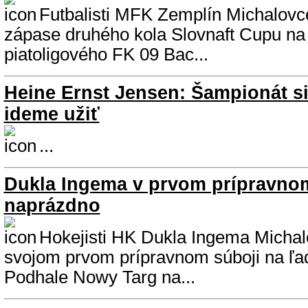
Futbalisti MFK Zemplín Michalovce 
zápase druhého kola Slovnaft Cupu na 
piatoligového FK 09 Bac...
Heine Ernst Jensen: Šampionát s
ideme užiť
...
Dukla Ingema v prvom prípravno
naprázdno
Hokejisti HK Dukla Ingema Michalo
svojom prvom prípravnom súboji na ľa
Podhale Nowy Targ na...