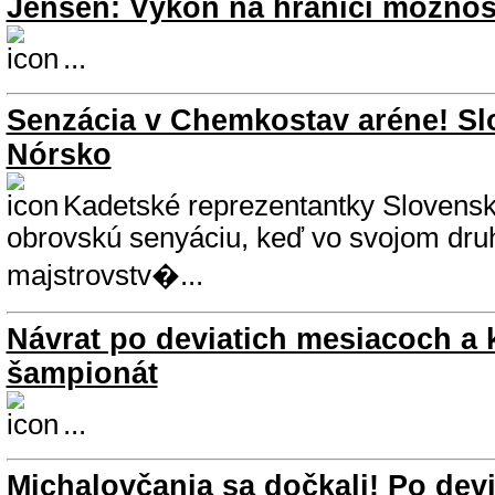
Jensen: Výkon na hranici možnos
...
Senzácia v Chemkostav aréne! Sl
Nórsko
Kadetské reprezentantky Slovenska
obrovskú senyáciu, keď vo svojom dru
majstrovstv�...
Návrat po deviatich mesiacoch a 
šampionát
...
Michalovčania sa dočkali! Po devi