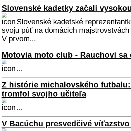
Slovenské kadetky začali vysoko
Slovenské kadetské reprezentantky
svoju púť na domácich majstrovstvách 
V prvom...
Motovia moto club - Rauchovi sa 
...
Z histórie michalovského futbalu:
tromfol svojho učiteľa
...
V Bacúchu presvedčivé víťazstv