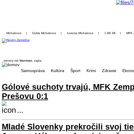
Michalovce
|
Dukla Michalovce
|
Iuventa Michalovce
|
1 BK MI
|
MFK 
, meniny má
Vavrinec
, zajtra
Samospráva
Kultúra
Šport
Krimi
Zdravie
Ekono
Gólové suchoty trvajú, MFK Zemp
Prešovu 0:1
...
Mladé Slovenky prekročili svoj tie