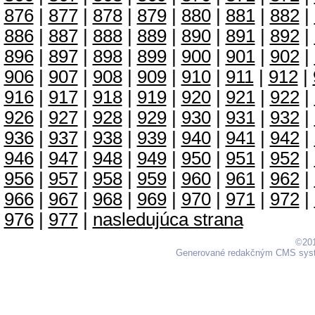
876
|
877
|
878
|
879
|
880
|
881
|
882
|
886
|
887
|
888
|
889
|
890
|
891
|
892
|
896
|
897
|
898
|
899
|
900
|
901
|
902
|
906
|
907
|
908
|
909
|
910
|
911
|
912
|
916
|
917
|
918
|
919
|
920
|
921
|
922
|
926
|
927
|
928
|
929
|
930
|
931
|
932
|
936
|
937
|
938
|
939
|
940
|
941
|
942
|
946
|
947
|
948
|
949
|
950
|
951
|
952
|
956
|
957
|
958
|
959
|
960
|
961
|
962
|
966
|
967
|
968
|
969
|
970
|
971
|
972
|
976
|
977
|
nasledujúca strana
©201
Generované redakčným CMS sy