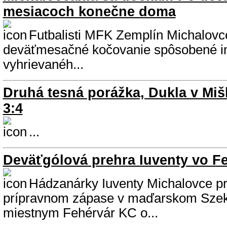
mesiacoch konečne doma
Futbalisti MFK Zemplín Michalovce
deväťmesačné kočovanie spôsobené i
vyhrievanéh...
Druhá tesná porážka, Dukla v Miš
3:4
...
Deväťgólová prehra Iuventy vo Fe
Hádzanárky Iuventy Michalovce pr
prípravnom zápase v maďarskom Szeke
miestnym Fehérvár KC o...