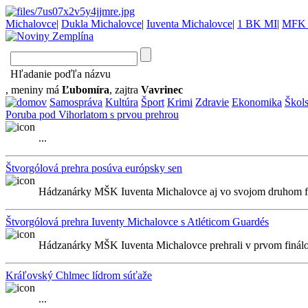
Michalovce
|
Dukla Michalovce
|
Iuventa Michalovce
|
1 BK MI
|
MFK 
Hľadanie poďľa názvu
, meniny má
Ľubomíra
, zajtra
Vavrinec
Samospráva
Kultúra
Šport
Krimi
Zdravie
Ekonomika
Škol
Poruba pod Vihorlatom s prvou prehrou
...
Štvorgólová prehra posúva európsky sen
Hádzanárky MŠK Iuventa Michalovce aj vo svojom druhom f
Štvorgólová prehra Iuventy Michalovce s Atléticom Guardés
Hádzanárky MŠK Iuventa Michalovce prehrali v prvom finál
Kráľovský Chlmec lídrom súťaže
...