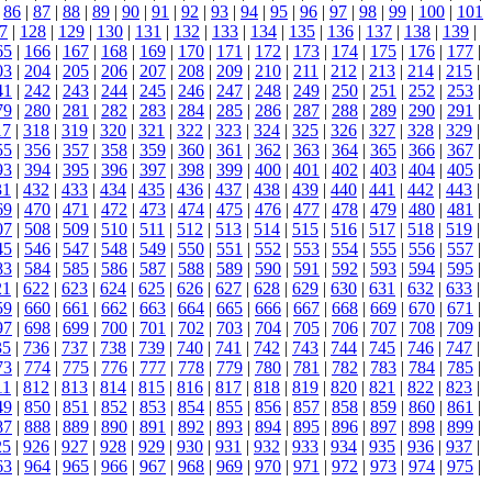
|
86
|
87
|
88
|
89
|
90
|
91
|
92
|
93
|
94
|
95
|
96
|
97
|
98
|
99
|
100
|
101
7
|
128
|
129
|
130
|
131
|
132
|
133
|
134
|
135
|
136
|
137
|
138
|
139
|
65
|
166
|
167
|
168
|
169
|
170
|
171
|
172
|
173
|
174
|
175
|
176
|
177
|
03
|
204
|
205
|
206
|
207
|
208
|
209
|
210
|
211
|
212
|
213
|
214
|
215
|
41
|
242
|
243
|
244
|
245
|
246
|
247
|
248
|
249
|
250
|
251
|
252
|
253
|
79
|
280
|
281
|
282
|
283
|
284
|
285
|
286
|
287
|
288
|
289
|
290
|
291
|
17
|
318
|
319
|
320
|
321
|
322
|
323
|
324
|
325
|
326
|
327
|
328
|
329
|
55
|
356
|
357
|
358
|
359
|
360
|
361
|
362
|
363
|
364
|
365
|
366
|
367
|
93
|
394
|
395
|
396
|
397
|
398
|
399
|
400
|
401
|
402
|
403
|
404
|
405
|
31
|
432
|
433
|
434
|
435
|
436
|
437
|
438
|
439
|
440
|
441
|
442
|
443
|
69
|
470
|
471
|
472
|
473
|
474
|
475
|
476
|
477
|
478
|
479
|
480
|
481
|
07
|
508
|
509
|
510
|
511
|
512
|
513
|
514
|
515
|
516
|
517
|
518
|
519
|
45
|
546
|
547
|
548
|
549
|
550
|
551
|
552
|
553
|
554
|
555
|
556
|
557
|
83
|
584
|
585
|
586
|
587
|
588
|
589
|
590
|
591
|
592
|
593
|
594
|
595
|
21
|
622
|
623
|
624
|
625
|
626
|
627
|
628
|
629
|
630
|
631
|
632
|
633
|
59
|
660
|
661
|
662
|
663
|
664
|
665
|
666
|
667
|
668
|
669
|
670
|
671
|
97
|
698
|
699
|
700
|
701
|
702
|
703
|
704
|
705
|
706
|
707
|
708
|
709
|
35
|
736
|
737
|
738
|
739
|
740
|
741
|
742
|
743
|
744
|
745
|
746
|
747
|
73
|
774
|
775
|
776
|
777
|
778
|
779
|
780
|
781
|
782
|
783
|
784
|
785
|
11
|
812
|
813
|
814
|
815
|
816
|
817
|
818
|
819
|
820
|
821
|
822
|
823
|
49
|
850
|
851
|
852
|
853
|
854
|
855
|
856
|
857
|
858
|
859
|
860
|
861
|
87
|
888
|
889
|
890
|
891
|
892
|
893
|
894
|
895
|
896
|
897
|
898
|
899
|
25
|
926
|
927
|
928
|
929
|
930
|
931
|
932
|
933
|
934
|
935
|
936
|
937
|
63
|
964
|
965
|
966
|
967
|
968
|
969
|
970
|
971
|
972
|
973
|
974
|
975
|