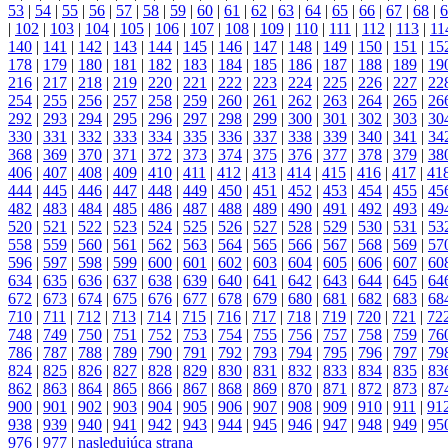
53
|
54
|
55
|
56
|
57
|
58
|
59
|
60
|
61
|
62
|
63
|
64
|
65
|
66
|
67
|
68
|
6
|
102
|
103
|
104
|
105
|
106
|
107
|
108
|
109
|
110
|
111
|
112
|
113
|
11
140
|
141
|
142
|
143
|
144
|
145
|
146
|
147
|
148
|
149
|
150
|
151
|
15
178
|
179
|
180
|
181
|
182
|
183
|
184
|
185
|
186
|
187
|
188
|
189
|
19
216
|
217
|
218
|
219
|
220
|
221
|
222
|
223
|
224
|
225
|
226
|
227
|
22
254
|
255
|
256
|
257
|
258
|
259
|
260
|
261
|
262
|
263
|
264
|
265
|
26
292
|
293
|
294
|
295
|
296
|
297
|
298
|
299
|
300
|
301
|
302
|
303
|
30
330
|
331
|
332
|
333
|
334
|
335
|
336
|
337
|
338
|
339
|
340
|
341
|
34
368
|
369
|
370
|
371
|
372
|
373
|
374
|
375
|
376
|
377
|
378
|
379
|
38
406
|
407
|
408
|
409
|
410
|
411
|
412
|
413
|
414
|
415
|
416
|
417
|
41
444
|
445
|
446
|
447
|
448
|
449
|
450
|
451
|
452
|
453
|
454
|
455
|
45
482
|
483
|
484
|
485
|
486
|
487
|
488
|
489
|
490
|
491
|
492
|
493
|
49
520
|
521
|
522
|
523
|
524
|
525
|
526
|
527
|
528
|
529
|
530
|
531
|
53
558
|
559
|
560
|
561
|
562
|
563
|
564
|
565
|
566
|
567
|
568
|
569
|
57
596
|
597
|
598
|
599
|
600
|
601
|
602
|
603
|
604
|
605
|
606
|
607
|
60
634
|
635
|
636
|
637
|
638
|
639
|
640
|
641
|
642
|
643
|
644
|
645
|
64
672
|
673
|
674
|
675
|
676
|
677
|
678
|
679
|
680
|
681
|
682
|
683
|
68
710
|
711
|
712
|
713
|
714
|
715
|
716
|
717
|
718
|
719
|
720
|
721
|
72
748
|
749
|
750
|
751
|
752
|
753
|
754
|
755
|
756
|
757
|
758
|
759
|
76
786
|
787
|
788
|
789
|
790
|
791
|
792
|
793
|
794
|
795
|
796
|
797
|
79
824
|
825
|
826
|
827
|
828
|
829
|
830
|
831
|
832
|
833
|
834
|
835
|
83
862
|
863
|
864
|
865
|
866
|
867
|
868
|
869
|
870
|
871
|
872
|
873
|
87
900
|
901
|
902
|
903
|
904
|
905
|
906
|
907
|
908
|
909
|
910
|
911
|
91
938
|
939
|
940
|
941
|
942
|
943
|
944
|
945
|
946
|
947
|
948
|
949
|
95
976
|
977
|
nasledujúca strana