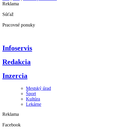
Reklama
Súťaž
Pracovné ponuky
Infoservis
Redakcia
Inzercia
Mestský úrad
Šport
Kultúra
Lekárne
Reklama
Facebook