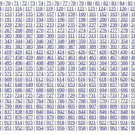
9
|
70
|
71
|
72
|
73
|
74
|
75
|
76
|
77
|
78
|
79
|
80
|
81
|
82
|
83
|
84
|
85
4
|
115
|
116
|
117
|
118
|
119
|
120
|
121
|
122
|
123
|
124
|
125
|
126
|
12
2
|
153
|
154
|
155
|
156
|
157
|
158
|
159
|
160
|
161
|
162
|
163
|
164
|
1
0
|
191
|
192
|
193
|
194
|
195
|
196
|
197
|
198
|
199
|
200
|
201
|
202
|
2
8
|
229
|
230
|
231
|
232
|
233
|
234
|
235
|
236
|
237
|
238
|
239
|
240
|
2
6
|
267
|
268
|
269
|
270
|
271
|
272
|
273
|
274
|
275
|
276
|
277
|
278
|
2
4
|
305
|
306
|
307
|
308
|
309
|
310
|
311
|
312
|
313
|
314
|
315
|
316
|
3
2
|
343
|
344
|
345
|
346
|
347
|
348
|
349
|
350
|
351
|
352
|
353
|
354
|
3
0
|
381
|
382
|
383
|
384
|
385
|
386
|
387
|
388
|
389
|
390
|
391
|
392
|
3
8
|
419
|
420
|
421
|
422
|
423
|
424
|
425
|
426
|
427
|
428
|
429
|
430
|
4
6
|
457
|
458
|
459
|
460
|
461
|
462
|
463
|
464
|
465
|
466
|
467
|
468
|
4
4
|
495
|
496
|
497
|
498
|
499
|
500
|
501
|
502
|
503
|
504
|
505
|
506
|
5
2
|
533
|
534
|
535
|
536
|
537
|
538
|
539
|
540
|
541
|
542
|
543
|
544
|
5
0
|
571
|
572
|
573
|
574
|
575
|
576
|
577
|
578
|
579
|
580
|
581
|
582
|
5
8
|
609
|
610
|
611
|
612
|
613
|
614
|
615
|
616
|
617
|
618
|
619
|
620
|
6
6
|
647
|
648
|
649
|
650
|
651
|
652
|
653
|
654
|
655
|
656
|
657
|
658
|
6
4
|
685
|
686
|
687
|
688
|
689
|
690
|
691
|
692
|
693
|
694
|
695
|
696
|
6
2
|
723
|
724
|
725
|
726
|
727
|
728
|
729
|
730
|
731
|
732
|
733
|
734
|
7
0
|
761
|
762
|
763
|
764
|
765
|
766
|
767
|
768
|
769
|
770
|
771
|
772
|
7
8
|
799
|
800
|
801
|
802
|
803
|
804
|
805
|
806
|
807
|
808
|
809
|
810
|
8
6
|
837
|
838
|
839
|
840
|
841
|
842
|
843
|
844
|
845
|
846
|
847
|
848
|
8
4
|
875
|
876
|
877
|
878
|
879
|
880
|
881
|
882
|
883
|
884
|
885
|
886
|
8
2
|
913
|
914
|
915
|
916
|
917
|
918
|
919
|
920
|
921
|
922
|
923
|
924
|
9
0
|
951
|
952
|
953
|
954
|
955
|
956
|
957
|
958
|
959
|
960
|
961
|
962
|
9