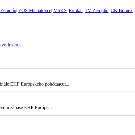
Zemplín
|
ZOS Michalovce
|
MSKS
|
Rimkat
|
TV Zemplín
|
CK Bomex
stvo
Inzercia
inále EHF Európskeho poh&aacut...
ovom zápase EHF Európs...