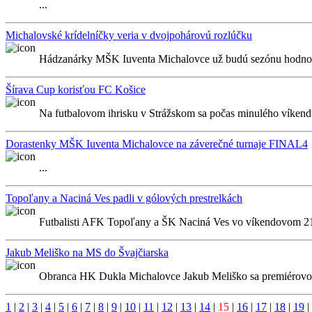
...
Michalovské krídelníčky veria v dvojpohárovú rozlúčku
Hádzanárky MŠK Iuventa Michalovce už budú sezónu hodnot
Šírava Cup korisťou FC Košice
Na futbalovom ihrisku v Strážskom sa počas minulého víkendu
Dorastenky MŠK Iuventa Michalovce na záverečné turnaje FINAL4
...
Topoľany a Naciná Ves padli v gólových prestrelkách
Futbalisti AFK Topoľany a ŠK Naciná Ves vo víkendovom 21. 
Jakub Meliško na MS do Švajčiarska
Obranca HK Dukla Michalovce Jakub Meliško sa premiérovo 
1
|
2
|
3
|
4
|
5
|
6
|
7
|
8
|
9
|
10
|
11
|
12
|
13
|
14
|
15
|
16
|
17
|
18
|
19
|