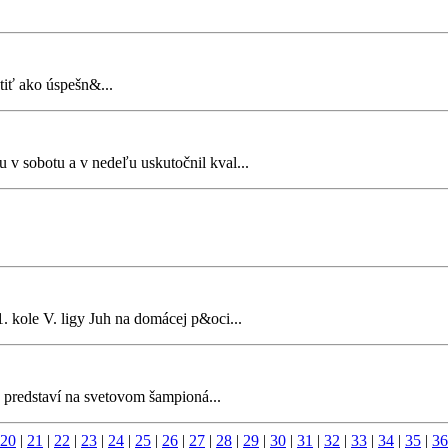
iť ako úspešn&...
 v sobotu a v nedeľu uskutočnil kval...
kole V. ligy Juh na domácej p&oci...
predstaví na svetovom šampioná...
20
|
21
|
22
|
23
|
24
|
25
|
26
|
27
|
28
|
29
|
30
|
31
|
32
|
33
|
34
|
35
|
36