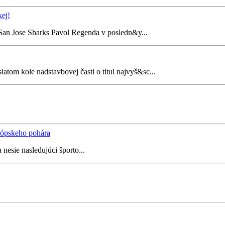
ej!
an Jose Sharks Pavol Regenda v posledn&y...
tom kole nadstavbovej časti o titul najvyš&sc...
rópskeho pohára
nesie nasledujúci športo...