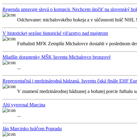
Regenda upravuje slová o korupcii. Nechcem útočiť na slovenský hok
Odchovanec michalovského hokeja a v súčasnosti hráč NHL S
V historickej sezóne historické víťazstvo nad majstrom
Futbalisti MFK Zemplín Michalovce dosiahli v poslednom desia
Mladšie dorastenky MŠK Iuventa Michalovce bronzové
...
Reprezentačná i medzinárodná hádzaná. Iuventu čaká finále EHF Eu
V znamení medzinárodnej hádzanej a bohatej porcie futbalu sa 
Ahl vyrovnal Marcina
...
Ján Marcinko hráčom Popradu