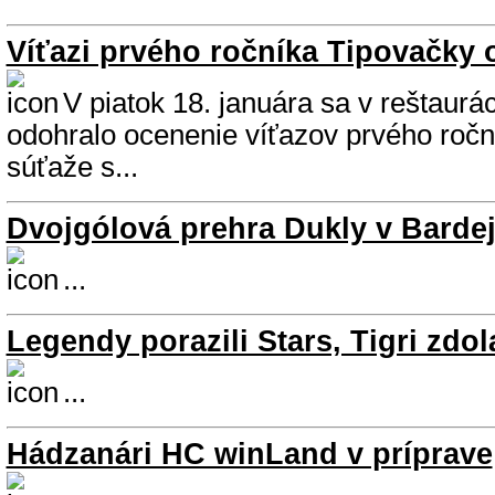
Víťazi prvého ročníka Tipovačky
V piatok 18. januára sa v reštaurác
odohralo ocenenie víťazov prvého ročn
súťaže s...
Dvojgólová prehra Dukly v Barde
...
Legendy porazili Stars, Tigri zdola
...
Hádzanári HC winLand v príprave