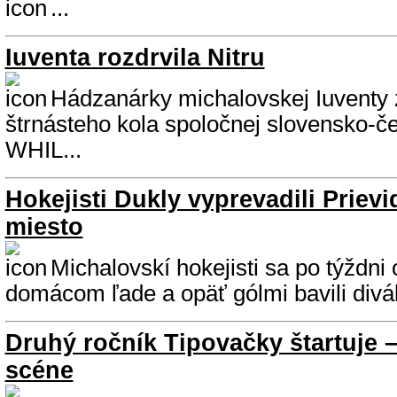
...
Iuventa rozdrvila Nitru
Hádzanárky michalovskej Iuventy zv
štrnásteho kola spoločnej slovensko-č
WHIL...
Hokejisti Dukly vyprevadili Priev
miesto
Michalovskí hokejisti sa po týždni 
domácom ľade a opäť gólmi bavili diváko
Druhý ročník Tipovačky štartuje –
scéne