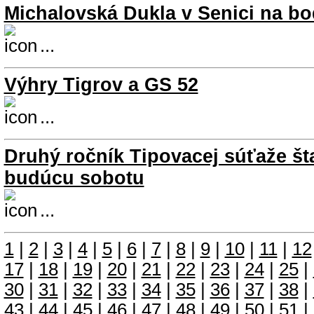
Michalovská Dukla v Senici na bo
...
Výhry Tigrov a GS 52
...
Druhý ročník Tipovacej súťaže šta
budúcu sobotu
...
1
|
2
|
3
|
4
|
5
|
6
|
7
|
8
|
9
|
10
|
11
|
12
17
|
18
|
19
|
20
|
21
|
22
|
23
|
24
|
25
|
30
|
31
|
32
|
33
|
34
|
35
|
36
|
37
|
38
|
43
|
44
|
45
|
46
|
47
|
48
|
49
|
50
|
51
|