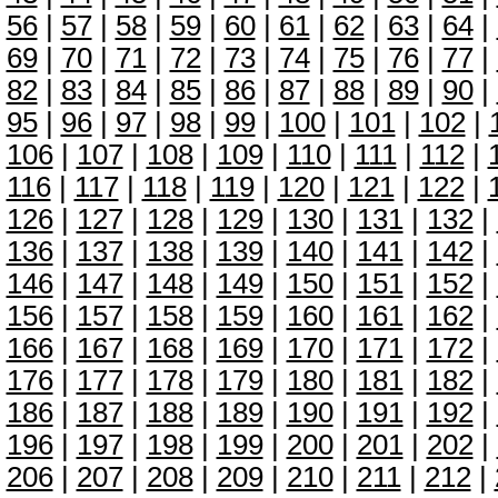
56
|
57
|
58
|
59
|
60
|
61
|
62
|
63
|
64
|
69
|
70
|
71
|
72
|
73
|
74
|
75
|
76
|
77
|
82
|
83
|
84
|
85
|
86
|
87
|
88
|
89
|
90
|
95
|
96
|
97
|
98
|
99
|
100
|
101
|
102
|
106
|
107
|
108
|
109
|
110
|
111
|
112
|
116
|
117
|
118
|
119
|
120
|
121
|
122
|
126
|
127
|
128
|
129
|
130
|
131
|
132
|
136
|
137
|
138
|
139
|
140
|
141
|
142
|
146
|
147
|
148
|
149
|
150
|
151
|
152
|
156
|
157
|
158
|
159
|
160
|
161
|
162
|
166
|
167
|
168
|
169
|
170
|
171
|
172
|
176
|
177
|
178
|
179
|
180
|
181
|
182
|
186
|
187
|
188
|
189
|
190
|
191
|
192
|
196
|
197
|
198
|
199
|
200
|
201
|
202
|
206
|
207
|
208
|
209
|
210
|
211
|
212
|