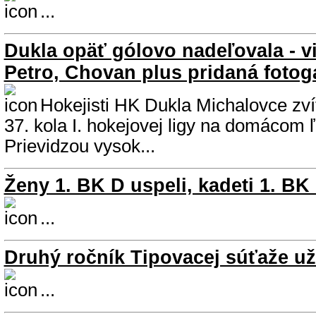
...
Dukla opäť gólovo nadeľovala - v
Petro, Chovan plus pridaná fotoga
Hokejisti HK Dukla Michalovce zvíťa
37. kola I. hokejovej ligy na domácom 
Prievidzou vysok...
Ženy 1. BK D uspeli, kadeti 1. BK 
...
Druhý ročník Tipovacej súťaže už
...