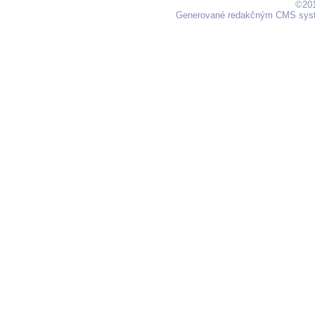
©201
Generované redakčným CMS sy