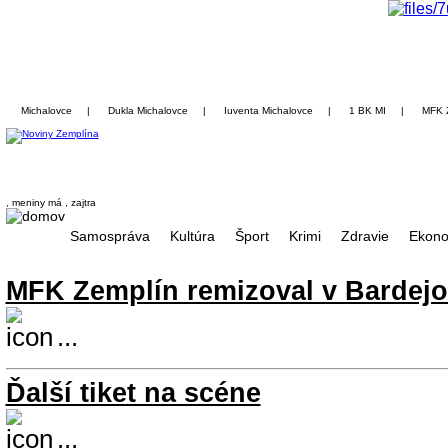
Michalovce
|
Dukla Michalovce
|
Iuventa Michalovce
|
1 BK MI
|
MFK 
, meniny má
, zajtra
Samospráva
Kultúra
Šport
Krimi
Zdravie
Ekono
MFK Zemplín remizoval v Bardej
...
Ďalší tiket na scéne
...