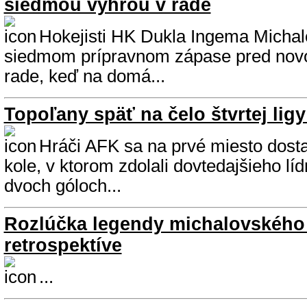
siedmou výhrou v rade
Hokejisti HK Dukla Ingema Michalo
siedmom prípravnom zápase pred nov
rade, keď na domá...
Topoľany späť na čelo štvrtej lig
Hráči AFK sa na prvé miesto dost
kole, v ktorom zdolali dovtedajšieho lí
dvoch góloch...
Rozlúčka legendy michalovského
retrospektíve
...