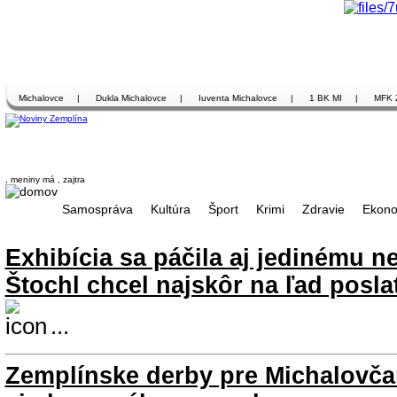
Michalovce
|
Dukla Michalovce
|
Iuventa Michalovce
|
1 BK MI
|
MFK 
, meniny má
, zajtra
Samospráva
Kultúra
Šport
Krimi
Zdravie
Ekono
Exhibícia sa páčila aj jedinému ne
Štochl chcel najskôr na ľad posla
...
Zemplínske derby pre Michalovča