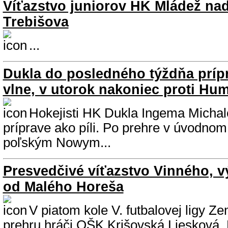
Víťazstvo juniorov HK Mládež na
Trebišova
...
Dukla do posledného týždňa prípr
vlne, v utorok nakoniec proti H
Hokejisti HK Dukla Ingema Michal
príprave ako píli. Po prehre v úvodno
poľským Nowym...
Presvedčivé víťazstvo Vinného, 
od Malého Horeša
V piatom kole V. futbalovej ligy Ze
prehru hráči OŠK Krišovská Liesková.