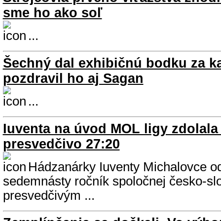
sme ho ako soľ
...
Šechný dal exhibičnú bodku za ka
pozdravil ho aj Sagan
...
Iuventa na úvod MOL ligy zdolala
presvedčivo 27:20
Hádzanárky Iuventy Michalovce od
sedemnásty ročník spoločnej česko-sl
presvedčivým ...