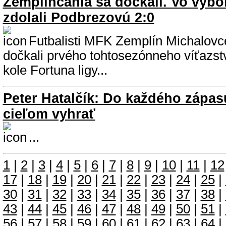
Zemplínčania sa dočkali. Vo výb
zdolali Podbrezovú 2:0
Futbalisti MFK Zemplín Michalovc
dočkali prvého tohtosezónneho víťazs
kole Fortuna ligy...
Peter Hatalčík: Do každého zápa
cieľom vyhrať
...
1
|
2
|
3
|
4
|
5
|
6
|
7
|
8
|
9
|
10
|
11
|
12
17
|
18
|
19
|
20
|
21
|
22
|
23
|
24
|
25
|
30
|
31
|
32
|
33
|
34
|
35
|
36
|
37
|
38
|
43
|
44
|
45
|
46
|
47
|
48
|
49
|
50
|
51
|
56
|
57
|
58
|
59
|
60
|
61
|
62
|
63
|
64
|