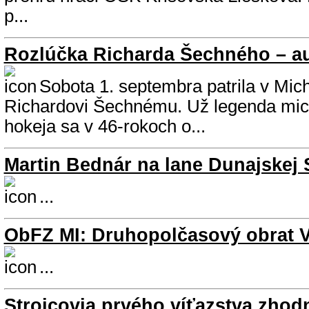
p...
Rozlúčka Richarda Šechného – a
Sobota 1. septembra patrila v Mich
Richardovi Šechnému. Už legenda mi
hokeja sa v 46-rokoch o...
Martin Bednár na lane Dunajskej 
...
ObFZ MI: Druhopolčasový obrat 
...
Strojcovia prvého víťazstva zhod