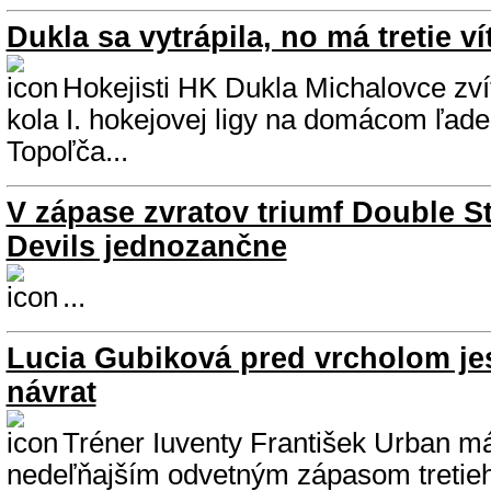
Dukla sa vytrápila, no má tretie v
Hokejisti HK Dukla Michalovce zvíť
kola I. hokejovej ligy na domácom ľa
Topoľča...
V zápase zvratov triumf Double Sta
Devils jednozančne
...
Lucia Gubiková pred vrcholom je
návrat
Tréner Iuventy František Urban m
nedeľňajším odvetným zápasom tretie