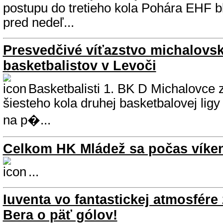
postupu do tretieho kola Pohára EHF bli
pred nedeľ...
Presvedčivé víťazstvo michalovs
basketbalistov v Levoči
Basketbalisti 1. BK D Michalovce zv
šiesteho kola druhej basketbalovej lig
na p�...
Celkom HK Mládež sa počas víken
...
Iuventa vo fantastickej atmosfére
Bera o päť gólov!