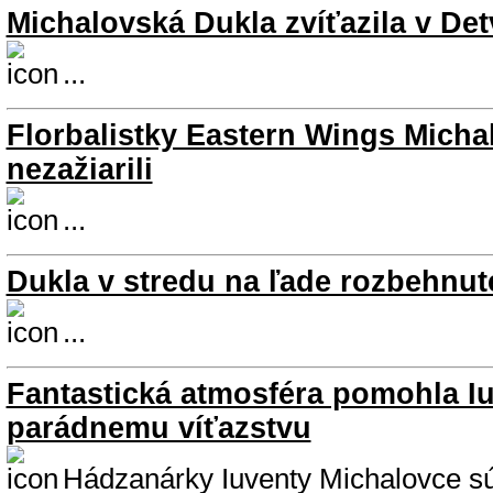
Michalovská Dukla zvíťazila v Det
...
Florbalistky Eastern Wings Mich
nezažiarili
...
Dukla v stredu na ľade rozbehnut
...
Fantastická atmosféra pomohla Iu
parádnemu víťazstvu
Hádzanárky Iuventy Michalovce s