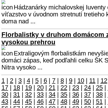
Hádzanárky michalovskej Iuventy d
víťazstvo v úvodnom stretnutí tretieh
doma nad ...
Florbalistky v druhom domácom 
vysokou prehrou
Extraligovým florbalistkám nevyšie
domáci zápas, keď podľahli celku ŠK 
Nitra vysoko ...
1
|
2
|
3
|
4
|
5
|
6
|
7
|
8
|
9
|
10
|
11
|
12
17
|
18
|
19
|
20
|
21
|
22
|
23
|
24
|
25
|
30
|
31
|
32
|
33
|
34
|
35
|
36
|
37
|
38
|
43
|
44
|
45
|
46
|
47
|
48
|
49
|
50
|
51
|