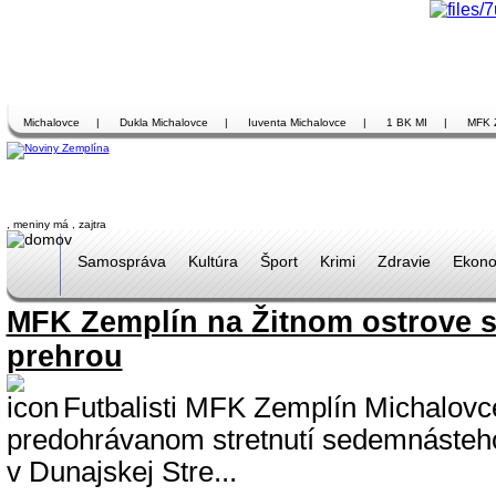
Michalovce
|
Dukla Michalovce
|
Iuventa Michalovce
|
1 BK MI
|
MFK 
, meniny má
, zajtra
Samospráva
Kultúra
Šport
Krimi
Zdravie
Ekono
MFK Zemplín na Žitnom ostrove 
prehrou
Futbalisti MFK Zemplín Michalovce
predohrávanom stretnutí sedemnásteho
v Dunajskej Stre...