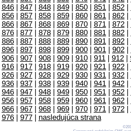
846
|
847
|
848
|
849
|
850
|
851
|
852
|
856
|
857
|
858
|
859
|
860
|
861
|
862
|
866
|
867
|
868
|
869
|
870
|
871
|
872
|
876
|
877
|
878
|
879
|
880
|
881
|
882
|
886
|
887
|
888
|
889
|
890
|
891
|
892
|
896
|
897
|
898
|
899
|
900
|
901
|
902
|
906
|
907
|
908
|
909
|
910
|
911
|
912
|
916
|
917
|
918
|
919
|
920
|
921
|
922
|
926
|
927
|
928
|
929
|
930
|
931
|
932
|
936
|
937
|
938
|
939
|
940
|
941
|
942
|
946
|
947
|
948
|
949
|
950
|
951
|
952
|
956
|
957
|
958
|
959
|
960
|
961
|
962
|
966
|
967
|
968
|
969
|
970
|
971
|
972
|
976
|
977
|
nasledujúca strana
©201