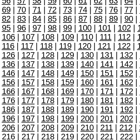
56
|
57
|
58
|
59
|
60
|
61
|
62
|
63
|
64
|
69
|
70
|
71
|
72
|
73
|
74
|
75
|
76
|
77
|
82
|
83
|
84
|
85
|
86
|
87
|
88
|
89
|
90
|
95
|
96
|
97
|
98
|
99
|
100
|
101
|
102
|
106
|
107
|
108
|
109
|
110
|
111
|
112
|
116
|
117
|
118
|
119
|
120
|
121
|
122
|
126
|
127
|
128
|
129
|
130
|
131
|
132
|
136
|
137
|
138
|
139
|
140
|
141
|
142
|
146
|
147
|
148
|
149
|
150
|
151
|
152
|
156
|
157
|
158
|
159
|
160
|
161
|
162
|
166
|
167
|
168
|
169
|
170
|
171
|
172
|
176
|
177
|
178
|
179
|
180
|
181
|
182
|
186
|
187
|
188
|
189
|
190
|
191
|
192
|
196
|
197
|
198
|
199
|
200
|
201
|
202
|
206
|
207
|
208
|
209
|
210
|
211
|
212
|
216
|
217
|
218
|
219
|
220
|
221
|
222
|