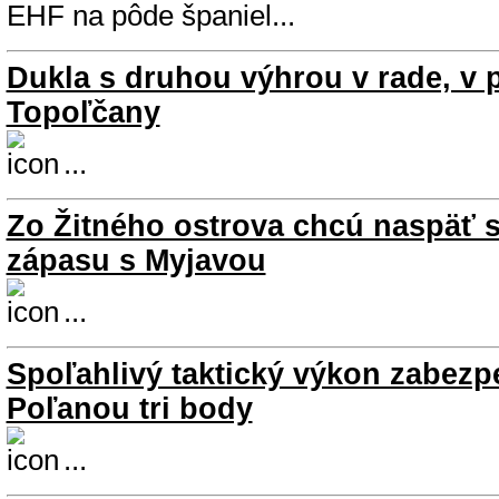
EHF na pôde španiel...
Dukla s druhou výhrou v rade, v p
Topoľčany
...
Zo Žitného ostrova chcú naspäť s
zápasu s Myjavou
...
Spoľahlivý taktický výkon zabezp
Poľanou tri body
...