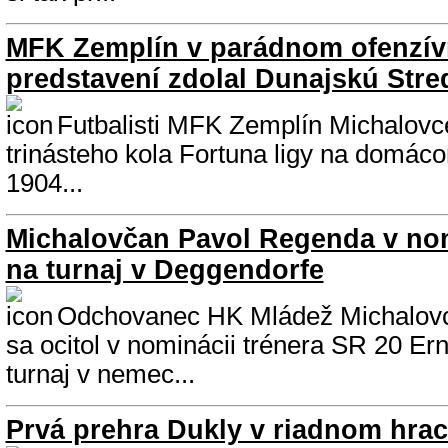
MFK Zemplín v parádnom ofenzí
predstavení zdolal Dunajskú Stre
Futbalisti MFK Zemplín Michalovce 
trinásteho kola Fortuna ligy na domác
1904...
Michalovčan Pavol Regenda v nom
na turnaj v Deggendorfe
Odchovanec HK Mládež Michalov
sa ocitol v nominácii trénera SR 20 Er
turnaj v nemec...
Prvá prehra Dukly v riadnom hra