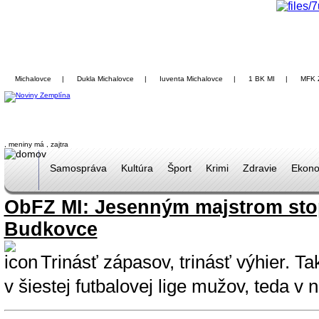
Michalovce
|
Dukla Michalovce
|
Iuventa Michalovce
|
1 BK MI
|
MFK 
, meniny má
, zajtra
Samospráva
Kultúra
Šport
Krimi
Zdravie
Ekono
ObFZ MI: Jesenným majstrom sto
Budkovce
Trinásť zápasov, trinásť výhier. Ta
v šiestej futbalovej lige mužov, teda v 