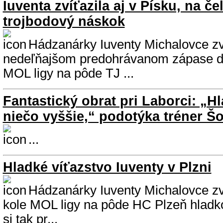
Iuventa zvíťazila aj v Písku, na č
trojbodový náskok
Hádzanárky Iuventy Michalovce zví
nedeľňajšom predohrávanom zápase de
MOL ligy na pôde TJ ...
Fantastický obrat pri Laborci: „
niečo vyššie,“ podotýka tréner Šo
...
Hladké víťazstvo Iuventy v Plzni
Hádzanárky Iuventy Michalovce zv
kole MOL ligy na pôde HC Plzeň hladko
si tak pr...