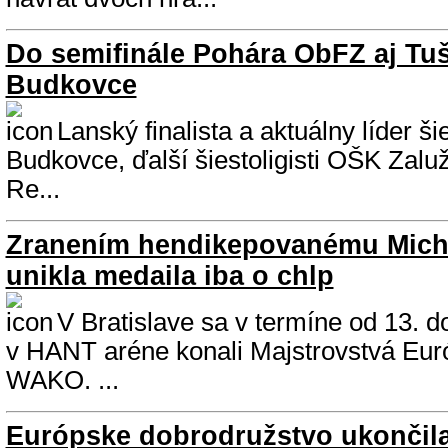
Do semifinále Pohára ObFZ aj Tuš
Budkovce
Lanský finalista a aktuálny líder ši
Budkovce, ďalší šiestoligisti OŠK Zalu
Re...
Zranením hendikepovanému Micha
unikla medaila iba o chlp
V Bratislave sa v termíne od 13. d
v HANT aréne konali Majstrovstvá Eur
WAKO. ...
Európske dobrodružstvo ukončila